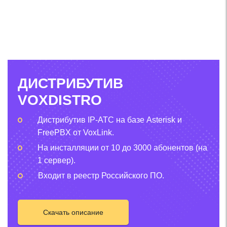
ДИСТРИБУТИВ
VOXDISTRO
Дистрибутив IP-АТС на базе Asterisk и
FreePBX от VoxLink.
На инсталляции от 10 до 3000 абонентов (на
1 сервер).
Входит в реестр Российского ПО.
Скачать описание