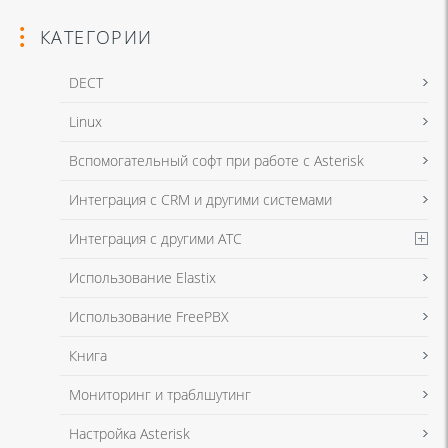
КАТЕГОРИИ
DECT
Linux
Я даю согласие на обработку моих персональных данных для связи
Вспомогательный софт при работе с Asterisk
в соответствии с
Политикой в отношении обработки персональных
данных
и
Политикой конфиденциальности
Интеграция с CRM и другими системами
Интеграция с другими АТС
Я даю согласие на обработку моих персональных данных для связи
Использование Elastix
в соответствии с
Политикой в отношении обработки персональных
данных
и
Политикой конфиденциальности
Использование FreePBX
Книга
Мониторинг и траблшутинг
Настройка Asterisk