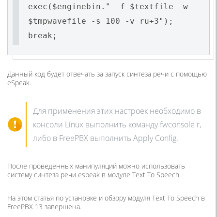
exec($enginebin." -f $textfile -w
$tmpwavefile -s 100 -v ru+3");
break;
Данный код будет отвечать за запуск синтеза речи с помощью
eSpeak.
Для применения этих настроек необходимо в
консоли Linux выполнить команду fwconsole r,
либо в FreePBX выполнить Apply Config.
После проведённых манипуляций можно использовать
систему синтеза речи espeak в модуле Text To Speech.
На этом статья по установке и обзору модуля Text To Speech в
FreePBX 13 завершена.