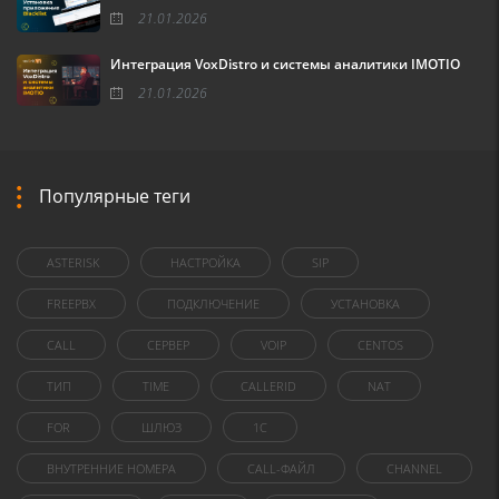
21.01.2026
Интеграция VoxDistro и системы аналитики IMOTIO
21.01.2026
Популярные теги
ASTERISK
НАСТРОЙКА
SIP
FREEPBX
ПОДКЛЮЧЕНИЕ
УСТАНОВКА
CALL
СЕРВЕР
VOIP
CENTOS
ТИП
TIME
CALLERID
NAT
FOR
ШЛЮЗ
1C
ВНУТРЕННИЕ НОМЕРА
CALL-ФАЙЛ
CHANNEL