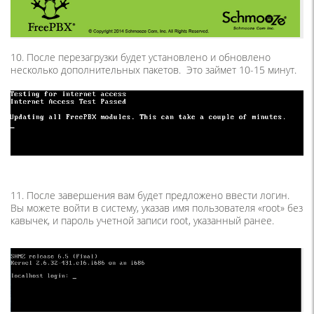
10. После перезагрузки будет установлено и обновлено
несколько дополнительных пакетов. Это займет 10-15 минут.
11. После завершения вам будет предложено ввести логин.
Вы можете войти в систему, указав имя пользователя «root» без
кавычек, и пароль учетной записи root, указанный ранее.