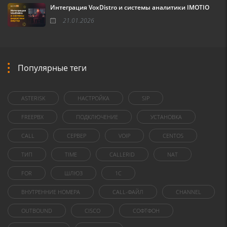
Интеграция VoxDistro и системы аналитики IMOTIO
21.01.2026
Популярные теги
ASTERISK
НАСТРОЙКА
SIP
FREEPBX
ПОДКЛЮЧЕНИЕ
УСТАНОВКА
CALL
СЕРВЕР
VOIP
CENTOS
ТИП
TIME
CALLERID
NAT
FOR
ШЛЮЗ
1C
ВНУТРЕННИЕ НОМЕРА
CALL-ФАЙЛ
CHANNEL
OUTBOUND
CISCO
СОФТФОН