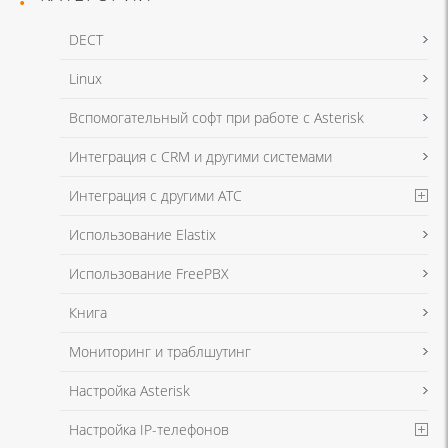
DECT
Linux
Я даю согласие на обработку моих персональных данных для связи
Вспомогательный софт при работе с Asterisk
в соответствии с
Политикой в отношении обработки персональных
данных
и
Политикой конфиденциальности
Интеграция с CRM и другими системами
Интеграция с другими АТС
Я даю согласие на обработку моих персональных данных для связи
Использование Elastix
в соответствии с
Политикой в отношении обработки персональных
данных
и
Политикой конфиденциальности
Использование FreePBX
Книга
Мониторинг и траблшутинг
Настройка Asterisk
Настройка IP-телефонов