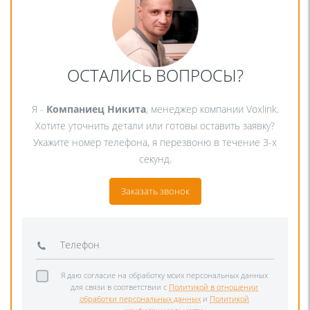
ОСТАЛИСЬ ВОПРОСЫ?
Я -
Компаниец Никита
, менеджер компании Voxlink.
Хотите уточнить детали или готовы оставить заявку?
Укажите номер телефона, я перезвоню в течение 3-х
секунд.
Заказать звонок
Я даю согласие на обработку моих персональных данных
для связи в соответствии с
Политикой в отношении
обработки персональных данных
и
Политикой