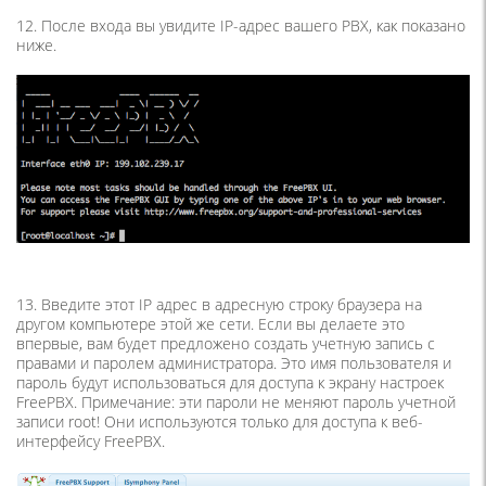
12. После входа вы увидите IP-адрес вашего PBX, как показано
ниже.
13. Введите этот IP адрес в адресную строку браузера на
другом компьютере этой же сети. Если вы делаете это
впервые, вам будет предложено создать учетную запись с
правами и паролем администратора. Это имя пользователя и
пароль будут использоваться для доступа к экрану настроек
FreePBX. Примечание: эти пароли не меняют пароль учетной
записи root! Они используются только для доступа к веб-
интерфейсу FreePBX.