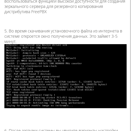
воспользоваться функцией высокой доступности для создания
зеркального сервера для резервного копирования
дистрибутива FreePBX
5. Во время скачивания установочного файла из интернета в
системе откроется окно получения данных. Это займет 3-5
минут.
6. После загрузки системы вы увидите варианты настройки