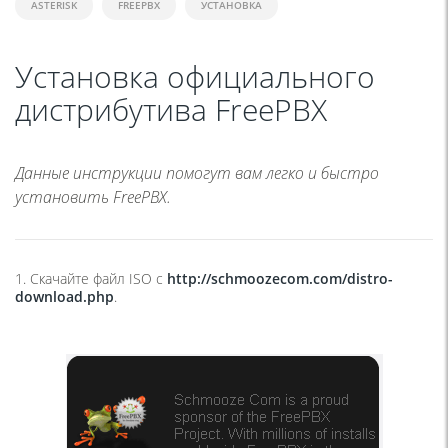
ASTERISK
FREEPBX
УСТАНОВКА
Установка официального
дистрибутива FreePBX
Данные инструкции помогут вам легко и быстро
установить FreePBX.
1. Скачайте файл ISO с
http://schmoozecom.com/distro-
download.php
.