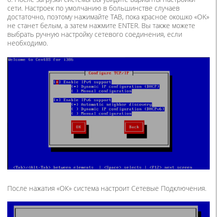
сети. Настроек по умолчанию в большинстве случаев
достаточно, поэтому нажимайте TAB, пока красное окошко «OK»
не станет белым, а затем нажмите ENTER. Вы также можете
выбрать ручную настройку сетевого соединения, если
необходимо.
После нажатия «ОК» система настроит Сетевые Подключения.