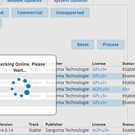
Fanvil X3
2 990 р