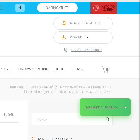
во
КУРС ПО
1
ЗАПИСАТЬСЯ
ст
ZABBIX
Zabbix:
монитор
ВХОД ДЛЯ КЛИЕНТОВ
Asterisk и
VoIP
с 7
сентябр
СКАЧАТЬ
по 11
сентябр
ОБРАТНЫЙ ЗВОНОК
Количество
свободных
мест
8
РЕНИЕ
ОБОРУДОВАНИЕ
ЦЕНЫ
О НАС
ЗАПИСАТЬС
Главная
База знаний
Использование FreePBX
User Management обзор, установка, настройка
ПРОВЕРКА НОМЕРА
12646
КАТЕГОРИИ