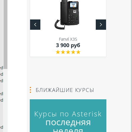
S
Fanvil X3S
уб
3 900 руб
БЛИЖАЙШИЕ КУРСЫ
Курсы по Asterisk
последняя
неделя