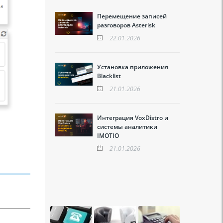
Перемещение записей
разговоров Asterisk
22.01.2026
Установка приложения
Blacklist
21.01.2026
Интеграция VoxDistro и
системы аналитики
IMOTIO
21.01.2026