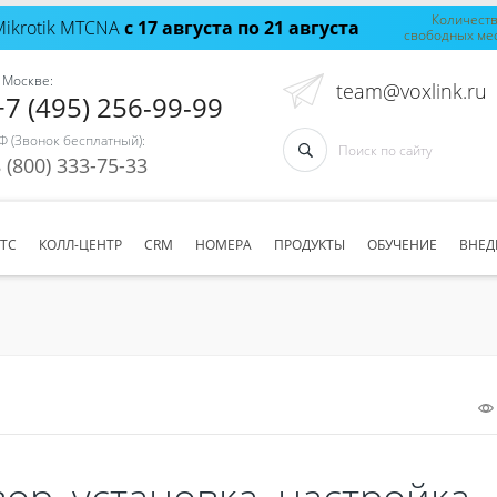
Количест
Mikrotik MTCNA
с 17 августа по 21 августа
свободных ме
 Москве:
team@voxlink.ru
+7 (495) 256-99-99
Ф (Звонок бесплатный):
 (800) 333-75-33
АТС
КОЛЛ-ЦЕНТР
CRM
НОМЕРА
ПРОДУКТЫ
ОБУЧЕНИЕ
ВНЕД