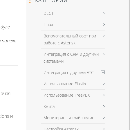
DECT
Linux
одуле
Вспомогательный софт при
 панель
работе с Asterisk
Интеграция с CRM и другими
системами
Интеграция с другими АТС
Использование Elastix
лючая
Использование FreePBX
Книга
ions и
Мониторинг и траблшутинг
Настройка Asterisk