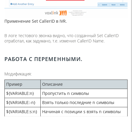
Применение Set CallerID в IVR.
В логе тестового звонка видно, что созданный Set CallerID
отработал, как задумано, т.е. изменил CallerID Name.
РАБОТА С ПЕРЕМЕННЫМИ.
Модификация:
Пример
Описание
${VARIABLE:n}
Пропустить n символы
${VARIABLE:-n}
Взять только последние n символы
${VARIABLE:s:n}
Начиная с позиции s взять n символы