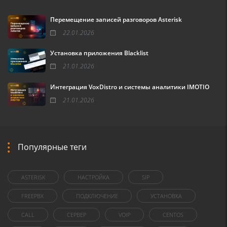
Перемещение записей разговоров Asterisk
22.01.2026
Установка приложения Blacklist
21.01.2026
Интеграция VoxDistro и системы аналитики IMOTIO
21.01.2026
Популярные теги
ASTERISK
НАСТРОЙКА
SIP
FREEPBX
ПОДКЛЮЧЕНИЕ
УСТАНОВКА
CALL
СЕРВЕР
VOIP
CENTOS