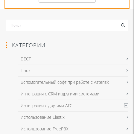
КАТЕГОРИИ
DECT
Linux
Я даю согласие на обработку моих персональных данных для связи
Вспомогательный софт при работе с Asterisk
в соответствии с
Политикой в отношении обработки персональных
данных
и
Политикой конфиденциальности
Интеграция с CRM и другими системами
Интеграция с другими АТС
Я даю согласие на обработку моих персональных данных для связи
Использование Elastix
в соответствии с
Политикой в отношении обработки персональных
данных
и
Политикой конфиденциальности
Использование FreePBX