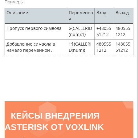
Примеры:
Описание
Переменна
Вход
Выход
я
Пропуск первого символа
${CALLERID
+48055
480555
(num):1}
51212
1212
Добавление символа в
1${CALLERI
480555
148055
начало переменной .
D(num)}
1212
51212
КЕЙСЫ ВНЕДРЕНИЯ
ASTERISK ОТ VOXLINK