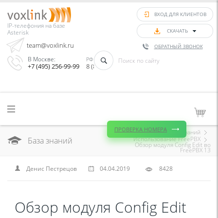
ВХОД ДЛЯ КЛИЕНТОВ
IP-телефония на базе
СКАЧАТЬ
Asterisk
team@voxlink.ru
ОБРАТНЫЙ ЗВОНОК
В Москве:
РФ (Звонок бесплатный):
+7 (495) 256-99-99
8 (800) 333-75-33
ПРОВЕРКА НОМЕРА
Главная
База знаний
Использование FreePBX
База знаний
Обзор модуля Config Edit во
FreePBX 13
Денис Пестрецов
04.04.2019
8428
Обзор модуля Config Edit