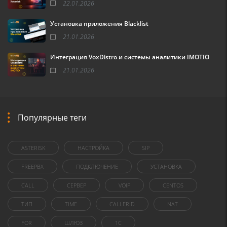
22.01.2026
Установка приложения Blacklist
21.01.2026
Интеграция VoxDistro и системы аналитики IMOTIO
21.01.2026
Популярные теги
ASTERISK
НАСТРОЙКА
SIP
FREEPBX
ПОДКЛЮЧЕНИЕ
УСТАНОВКА
CALL
СЕРВЕР
VOIP
CENTOS
ТИП
TIME
CALLERID
NAT
FOR
ШЛЮЗ
1C