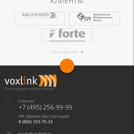
КЛИЕНТЫ
Посмотреть все
IP-телефония на базе Asterisk
В Москве:
+7 (495) 256-99-99
РФ (Звонок бесплатный):
8 (800) 333-75-33