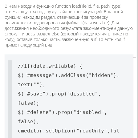
В нём находим функцию function loadFile(id, file, path, type) ,
отвечающую за подгрузку файлов конфигураций. В данной
функции находим раздел, отвечающий за проверку
возможности редактирования файла: if(data.writable). Для
достижения необходимого результата закомментируем данную
строку if и весь раздел else (который находится чуть ниже по
коду), оставив только часть, заключённую в if. То есть код if
примет следующий вид:
//if(data.writable) {
$("#message").addClass("hidden").
text("");
$("#save").prop("disabled",
false);
$("#delete").prop("disabled",
false);
cmeditor.setOption("readOnly",fal