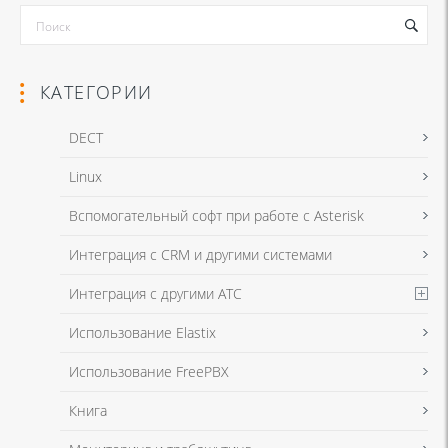
КАТЕГОРИИ
DECT
Linux
Я даю согласие на обработку моих персональных данных для связи
Вспомогательный софт при работе с Asterisk
в соответствии с
Политикой в отношении обработки персональных
данных
и
Политикой конфиденциальности
Интеграция с CRM и другими системами
Интеграция с другими АТС
Я даю согласие на обработку моих персональных данных для связи
Использование Elastix
в соответствии с
Политикой в отношении обработки персональных
данных
и
Политикой конфиденциальности
Использование FreePBX
Книга