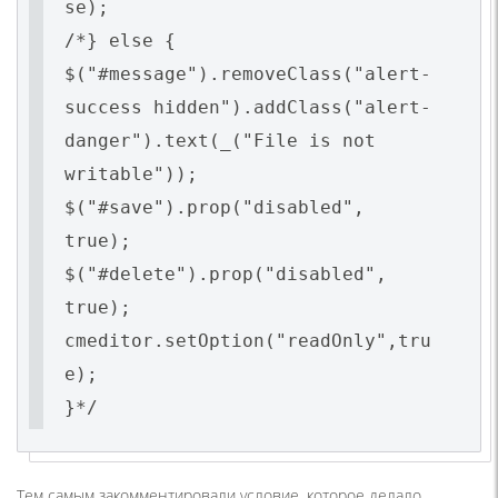
se);
/*} else {
$("#message").removeClass("alert-
success hidden").addClass("alert-
danger").text(_("File is not
writable"));
$("#save").prop("disabled",
true);
$("#delete").prop("disabled",
true);
cmeditor.setOption("readOnly",tru
e);
}*/
Тем самым закомментировали условие, которое делало