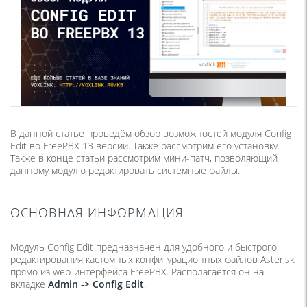
В данной статье проведём обзор возможностей модуля Config
Edit во FreePBX 13 версии. Также рассмотрим его установку.
Также в конце статьи рассмотрим мини-патч, позволяющий
данному модулю редактировать системные файлы.
ОСНОВНАЯ ИНФОРМАЦИЯ
Модуль Config Edit предназначен для удобного и быстрого
редактирования кастомных конфигурационных файлов Asterisk
прямо из web-интерфейса FreePBX. Располагается он на
вкладке
Admin ->
Config
Edit
.