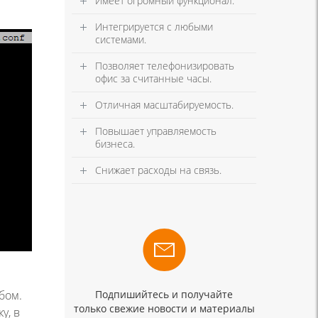
Имеет огромный функционал.
Интегрируется с любыми
системами.
Позволяет телефонизировать
офис за считанные часы.
Отличная масштабируемость.
Повышает управляемость
бизнеса.
Снижает расходы на связь.
бом.
Подпишийтесь и получайте
только свежие новости и материалы
у, в