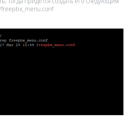
ь, тогда придется создать его следующим
k/freepbx_menu.conf