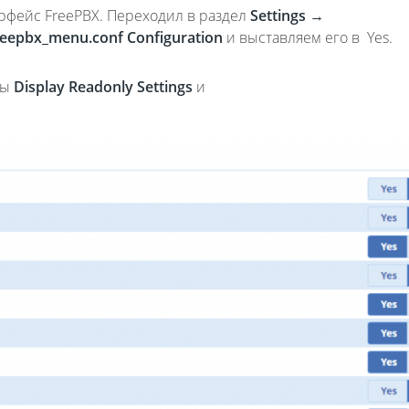
рфейс FreePBX. Переходил в раздел
Settings
→
reepbx_menu.conf Configuration
и выставляем его в Yes.
ры
Display Readonly Settings
и
Fanvil X3
2 990 р