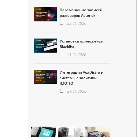
Перемещение записей
разговоров Asterisk
22.01.2026
Установка приложения
Blacklist
21.01.2026
Интеграция VoxDistro и
системы аналитики
IMOTIO
21.01.2026