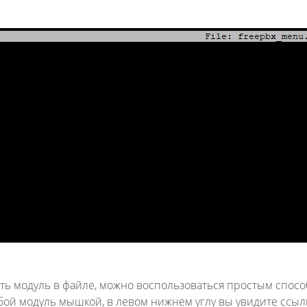
ить модуль в файле, можно воспользоваться простым спосо
бой модуль мышкой, в левом нижнем углу вы увидите ссылк