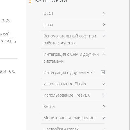
DECT
 тех,
Linux
нный
Вспомогательный софт при
ится […]
работе с Asterisk
Интеграция с CRM и другими
системами
ля тех,
Интеграция с другими АТС
Использование Elastix
Использование FreePBX
Книга
Мониторинг и траблшутинг
Настройка Asterisk