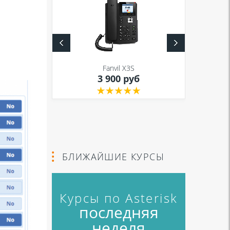
S
Fanvil X3S
уб
3 900 руб
БЛИЖАЙШИЕ КУРСЫ
Курсы по Asterisk
последняя
неделя