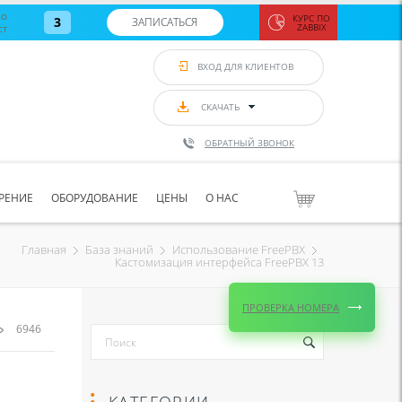
во
КУРС ПО
3
ЗАПИСАТЬСЯ
ст
ZABBIX
Zabbix:
монитор
ВХОД ДЛЯ КЛИЕНТОВ
Asterisk и
VoIP
с 7
сентябр
СКАЧАТЬ
по 11
сентябр
ОБРАТНЫЙ ЗВОНОК
Количество
свободных
мест
8
РЕНИЕ
ОБОРУДОВАНИЕ
ЦЕНЫ
О НАС
ЗАПИСАТЬС
Главная
База знаний
Использование FreePBX
Кастомизация интерфейса FreePBX 13
ПРОВЕРКА НОМЕРА
6946
КАТЕГОРИИ