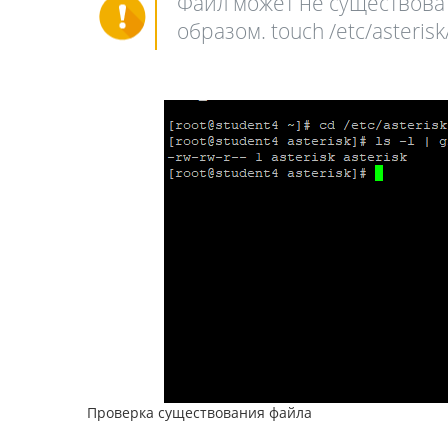
Файл может не существоват
образом. touch /etc/asteris
Проверка существования файла