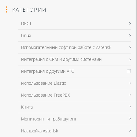
КАТЕГОРИИ
DECT
Linux
Я даю согласие на обработку моих персональных данных для связи
Вспомогательный софт при работе с Asterisk
в соответствии с
Политикой в отношении обработки персональных
данных
и
Политикой конфиденциальности
Интеграция с CRM и другими системами
Интеграция с другими АТС
Я даю согласие на обработку моих персональных данных для связи
Использование Elastix
в соответствии с
Политикой в отношении обработки персональных
данных
и
Политикой конфиденциальности
Использование FreePBX
Книга
Мониторинг и траблшутинг
Настройка Asterisk