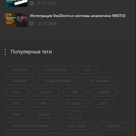
21.01.2026
Интеграция VoxDistro и системы аналитики IMOTIO
21.01.2026
Популярные теги
ASTERISK
НАСТРОЙКА
SIP
FREEPBX
ПОДКЛЮЧЕНИЕ
УСТАНОВКА
CALL
СЕРВЕР
VOIP
CENTOS
ТИП
TIME
CALLERID
NAT
FOR
ШЛЮЗ
1C
ВНУТРЕННИЕ НОМЕРА
CALL-ФАЙЛ
CHANNEL