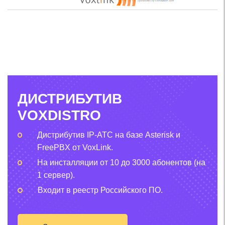
ДИСТРИБУТИВ
VOXDISTRO
Дистрибутив IP-АТС на базе Asterisk и
FreePBX от VoxLink.
На инсталляции от 10 до 3000 абонентов (на
1 сервер).
Входит в реестр Российского ПО.