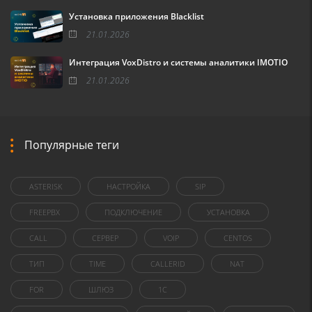
Установка приложения Blacklist
21.01.2026
Интеграция VoxDistro и системы аналитики IMOTIO
21.01.2026
Популярные теги
ASTERISK
НАСТРОЙКА
SIP
FREEPBX
ПОДКЛЮЧЕНИЕ
УСТАНОВКА
CALL
СЕРВЕР
VOIP
CENTOS
ТИП
TIME
CALLERID
NAT
FOR
ШЛЮЗ
1C