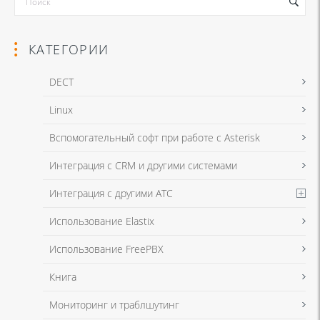
КАТЕГОРИИ
DECT
Linux
Я даю согласие на обработку моих персональных данных для связи
Вспомогательный софт при работе с Asterisk
в соответствии с
Политикой в отношении обработки персональных
данных
и
Политикой конфиденциальности
Интеграция с CRM и другими системами
Интеграция с другими АТС
Я даю согласие на обработку моих персональных данных для связи
Использование Elastix
в соответствии с
Политикой в отношении обработки персональных
данных
и
Политикой конфиденциальности
Использование FreePBX
Книга
Мониторинг и траблшутинг