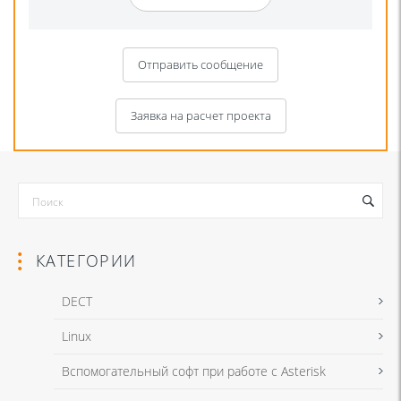
Отправить сообщение
Заявка на расчет проекта
КАТЕГОРИИ
DECT
Linux
Я даю согласие на обработку моих персональных данных для связи
Вспомогательный софт при работе с Asterisk
в соответствии с
Политикой в отношении обработки персональных
данных
и
Политикой конфиденциальности