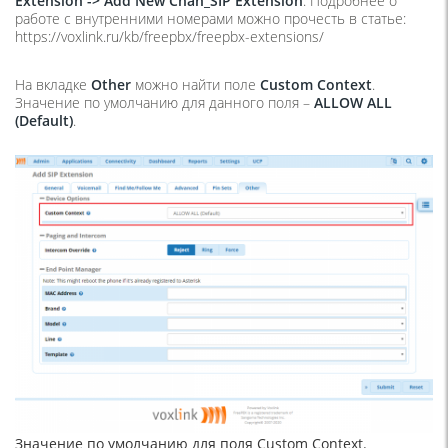
Extension -> Add New Chan_SIP Extension
. Подробнее о
работе с внутренними номерами можно прочесть в статье:
https://voxlink.ru/kb/freepbx/freepbx-extensions/
На вкладке
Other
можно найти поле
Custom
Context
.
Значение по умолчанию для данного поля –
ALLOW
ALL
(
Default)
.
Значение по умолчанию для поля Custom Context.