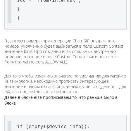
$cc = 'from-internal';
}
}
В данном примере, при генерации Chan_SIP внутреннего
номера умолчанию будет выбираться в поле Custom Context
значение local. При создании всех остальных внутренних
номеров, значение в поле Custom Context так и останется
from-internal (то есть ALLOW ALL).
Для того чтобы изменить значение по умолчанию для какой-то
из технологий, необходимо прописать интересующее
значение в одном из case, описанных выше: iax2_generic – для
IAX, custom_custom – для custom и т.д.
Далее в блоке else прописываем то, что раньше было в
блоке
if (empty($device_info)):