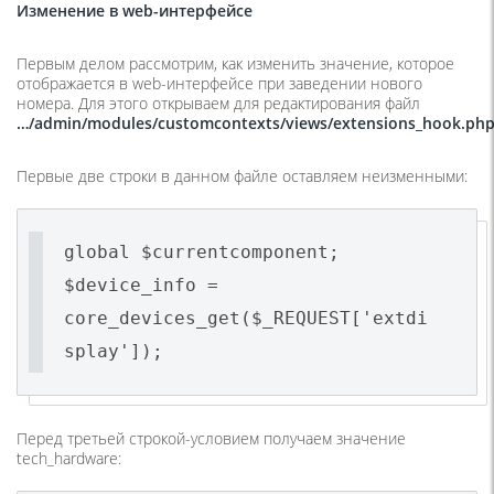
Изменение в
web
-интерфейсе
Первым делом рассмотрим, как изменить значение, которое
отображается в web-интерфейсе при заведении нового
номера. Для этого открываем для редактирования файл
…/
admin/
modules/
customcontexts/
views/
extensions_
hook.
ph
Первые две строки в данном файле оставляем неизменными:
global $currentcomponent;
$device_info =
core_devices_get($_REQUEST['extdi
splay']);
Перед третьей строкой-условием получаем значение
tech_hardware: