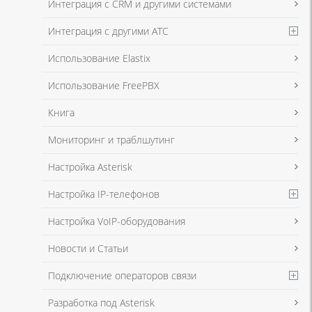
Интеграция с CRM и другими системами
Интеграция с другими АТС
Я даю согласие на обработку моих персональных данных для связи
Использование Elastix
в соответствии с
Политикой в отношении обработки персональных
данных
и
Политикой конфиденциальности
Использование FreePBX
Книга
Мониторинг и траблшутинг
Настройка Asterisk
Настройка IP-телефонов
Настройка VoIP-оборудования
Новости и Статьи
Подключение операторов связи
Разработка под Asterisk