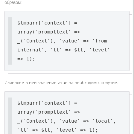
образом:
$tmparr['context'] =
array('prompttext' =>
_('Context'), 'value' => 'from-
internal', 'tt' => $tt, 'level'
=> 1);
Изменяем в ней значение value на необходимо, получим:
$tmparr['context'] =
array('prompttext' =>
_('Context'), 'value' => 'local',
'tt' => $tt, 'level' => 1);