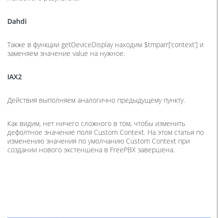
Dahdi
Также в функции getDeviceDisplay находим $tmparr[‘context’] и
заменяем значение value на нужное.
IAX2
Действия выполняем аналогично предыдущему пункту.
Как видим, нет ничего сложного в том, чтобы изменить
дефолтное значение поля Custom Context. На этом статья по
изменению значения по умолчанию Custom Context при
создании нового экстеншена в FreePBX завершена.