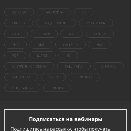
ASTERISK
НАСТРОЙКА
SIP
FREEPBX
ПОДКЛЮЧЕНИЕ
УСТАНОВКА
CALL
СЕРВЕР
VOIP
CENTOS
ТИП
TIME
CALLERID
NAT
FOR
ШЛЮЗ
1C
ВНУТРЕННИЕ НОМЕРА
CALL-ФАЙЛ
CHANNEL
OUTBOUND
CISCO
СОФТФОН
ИНСТРУКЦИЯ
ТРАФИК
Подписаться на вебинары
Подпишитесь на рассылку, чтобы получать