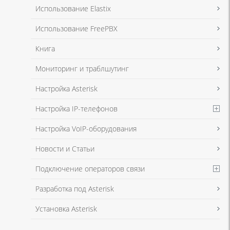
Я даю согласие на обработку моих персональных данных для связи
Использование Elastix
в соответствии с
Политикой в отношении обработки персональных
данных
и
Политикой конфиденциальности
Использование FreePBX
Книга
Мониторинг и траблшутинг
Настройка Asterisk
Настройка IP-телефонов
Настройка VoIP-оборудования
Новости и Статьи
Подключение операторов связи
Разработка под Asterisk
Установка Asterisk