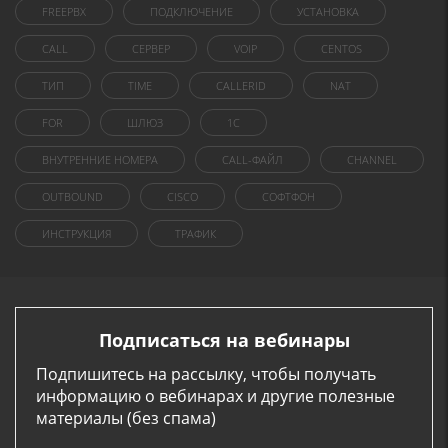
FREEPBX
ПОДКЛЮЧЕНИЕ
УСТАНОВКА
CALL
СЕРВЕР
VOIP
CENTOS
ТИП
TIME
CALLERID
NAT
FOR
ШЛЮЗ
1C
ВНУТРЕННИЕ НОМЕРА
CALL-ФАЙЛ
CHANNEL
OUTBOUND
CISCO
СОФТФОН
ИНСТРУКЦИЯ
ТРАФИК
Подписаться на вебинары
Подпишитесь на рассылку, чтобы получать
информацию о вебинарах и другие полезные
материалы (без спама)