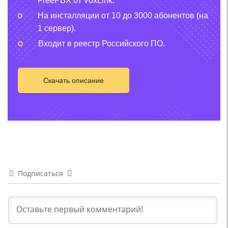
FreePBX от VoxLink.
На инсталляции от 10 до 3000 абонентов (на
1 сервер).
Входит в реестр Российского ПО.
Скачать описание
Подписаться