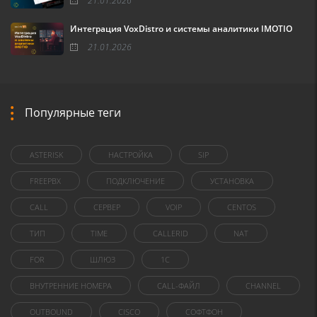
21.01.2026
Интеграция VoxDistro и системы аналитики IMOTIO
21.01.2026
Популярные теги
ASTERISK
НАСТРОЙКА
SIP
FREEPBX
ПОДКЛЮЧЕНИЕ
УСТАНОВКА
CALL
СЕРВЕР
VOIP
CENTOS
ТИП
TIME
CALLERID
NAT
FOR
ШЛЮЗ
1C
ВНУТРЕННИЕ НОМЕРА
CALL-ФАЙЛ
CHANNEL
OUTBOUND
CISCO
СОФТФОН