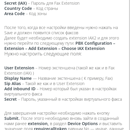
Secret (IAX)
– Пароль для Fax Extension
Country Code
– Код страны
Area Code
– Код зоны
После того, когда все настройки введены нужно нажать на
Save и должен появится список факсов
Далее будет необходимо создать extension IAX2 и для этого
нужно перейти по следующему пути:
PBX Configuration –
Extension – Add Extension – Choose IAX Extension
Нужно настроить следующие поля:
User Extension
– Номер экстеншена (такой же как и в Fax
Extension (IAX) )
Display Name
— Название экстеншена ( К примеру, Fax)
Sip Alias
– Такой же как и в User Extension
Add inbound ID
– Номер который был указан в настройках
виртуального факса
Secret
– Пароль, указанный в настройках виртуального факса
Для завершения настройки необходимо нажать кнопку
Submit.
После этого необходимо вновь зайти в созданный
нами ранее
extension,
в раздел
Device Options
и выставить
значение поля
requirecalltoken
равным No — иначе, данные