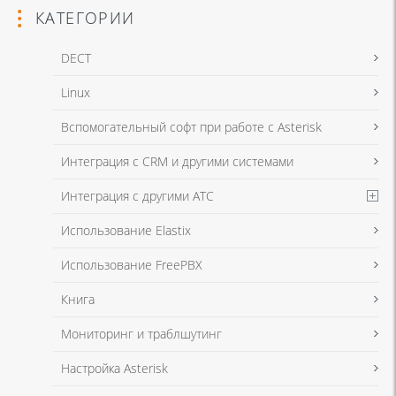
КАТЕГОРИИ
DECT
Linux
Я даю согласие на обработку моих персональных данных для связи
Вспомогательный софт при работе с Asterisk
в соответствии с
Политикой в отношении обработки персональных
данных
и
Политикой конфиденциальности
Интеграция с CRM и другими системами
Интеграция с другими АТС
Я даю согласие на обработку моих персональных данных для связи
Использование Elastix
в соответствии с
Политикой в отношении обработки персональных
данных
и
Политикой конфиденциальности
Использование FreePBX
Книга
Мониторинг и траблшутинг
Настройка Asterisk