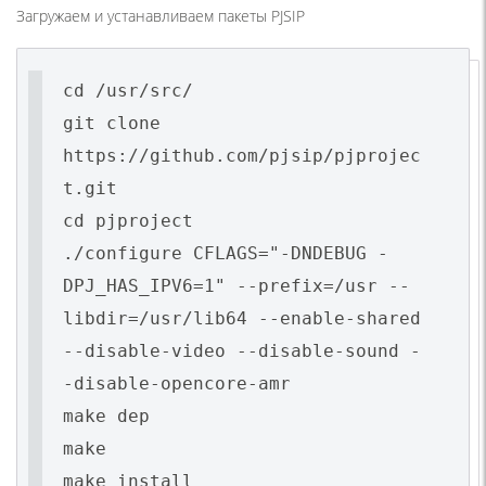
Загружаем и устанавливаем пакеты PJSIP
cd /usr/src/
git clone
https://github.com/pjsip/pjprojec
t.git
cd pjproject
./configure CFLAGS="-DNDEBUG -
DPJ_HAS_IPV6=1" --prefix=/usr --
libdir=/usr/lib64 --enable-shared
--disable-video --disable-sound -
-disable-opencore-amr
make dep
make
make install