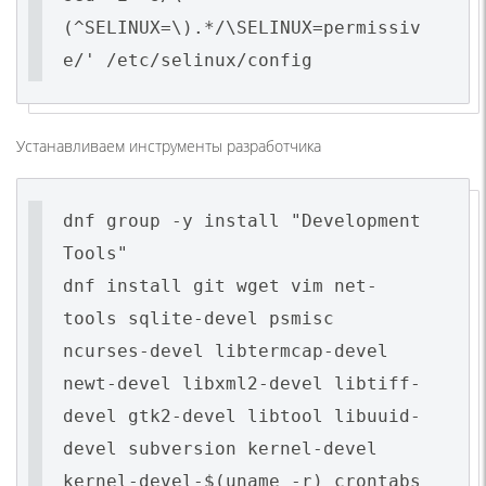
(^SELINUX=\).*/\SELINUX=permissiv
e/' /etc/selinux/config
Устанавливаем инструменты разработчика
dnf group -y install "Development
Tools"
dnf install git wget vim net-
tools sqlite-devel psmisc
ncurses-devel libtermcap-devel
newt-devel libxml2-devel libtiff-
devel gtk2-devel libtool libuuid-
devel subversion kernel-devel
kernel-devel-$(uname -r) crontabs