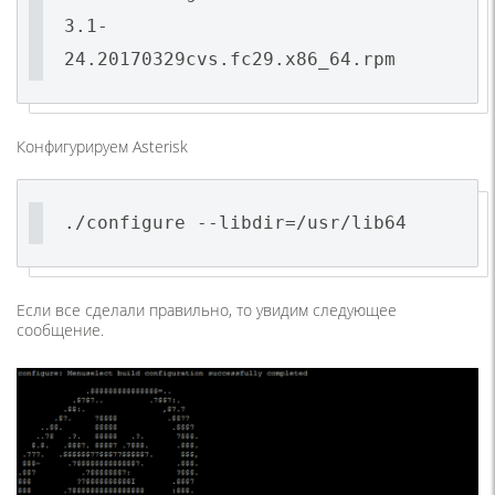
3.1-
24.20170329cvs.fc29.x86_64.rpm
Конфигурируем Asterisk
./configure --libdir=/usr/lib64
Если все сделали правильно, то увидим следующее
сообщение.