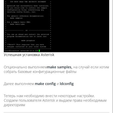
Успешная установка Asterisk
Опционально выполняем
make
samples,
на случай если хотим
собрать базовые конфигурационные файлы
Далее выполняем
make
config
и
ldconfig
Теперь нам необходимо внести некоторые настройки.
Создаем пользователя Asterisk и выдаем права необходимым
директориям