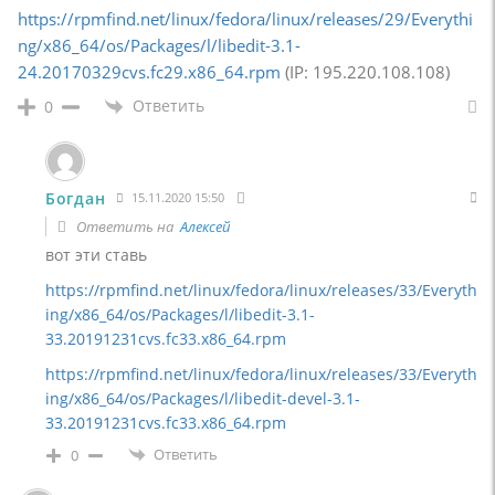
https://rpmfind.net/linux/fedora/linux/releases/29/Everythi
ng/x86_64/os/Packages/l/libedit-3.1-
24.20170329cvs.fc29.x86_64.rpm
(IP: 195.220.108.108)
Ответить
0
Богдан
15.11.2020 15:50
Ответить на
Алексей
вот эти ставь
https://rpmfind.net/linux/fedora/linux/releases/33/Everyth
ing/x86_64/os/Packages/l/libedit-3.1-
33.20191231cvs.fc33.x86_64.rpm
https://rpmfind.net/linux/fedora/linux/releases/33/Everyth
ing/x86_64/os/Packages/l/libedit-devel-3.1-
33.20191231cvs.fc33.x86_64.rpm
Ответить
0