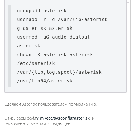
groupadd asterisk
useradd -r -d /var/lib/asterisk -
g asterisk asterisk
usermod -aG audio,dialout
asterisk
chown -R asterisk.asterisk
/etc/asterisk
/var/{lib,log,spool}/asterisk
/usr/lib64/asterisk
Сделаем Asterisk пользователем по умолчанию.
Открываем файл
vim /
etc/
sysconfig/
asterisk
и
раскомментируем там следующее