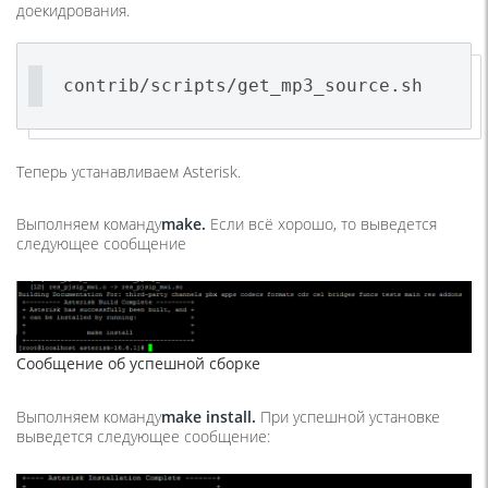
доекидрования.
contrib/scripts/get_mp3_source.sh
Теперь устанавливаем Asterisk.
Выполняем команду
make.
Если всё хорошо, то выведется
следующее сообщение
Сообщение об успешной сборке
Выполняем команду
make
install.
При успешной установке
выведется следующее сообщение: