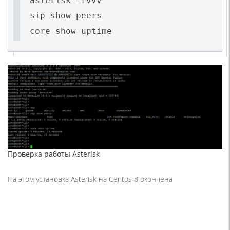
asterisk –rvvv
sip show peers
core show uptime
Проверка работы Asterisk
На этом установка Asterisk на Centos 8 окончена