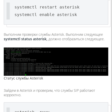
systemctl restart asterisk
systemctl enable asterisk
Выполним проверки службы Asterisk. Выполним следующее
systemctl
status
asterisk,
должно отобразиться следующее.
Статус службы Asterisk
Зайдем в Asterisk и проверим, что службы SIP работают
корректно.