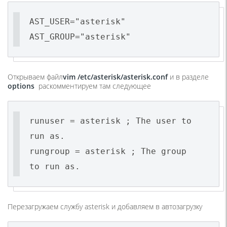
AST_USER="asterisk"
AST_GROUP="asterisk"
Открываем файл
vim /
etc/
asterisk/
asterisk.
conf
и в разделе
options
раскомментируем там следующее
runuser = asterisk ; The user to
run as.
rungroup = asterisk ; The group
to run as.
Перезагружаем службу asterisk и добавляем в автозагрузку