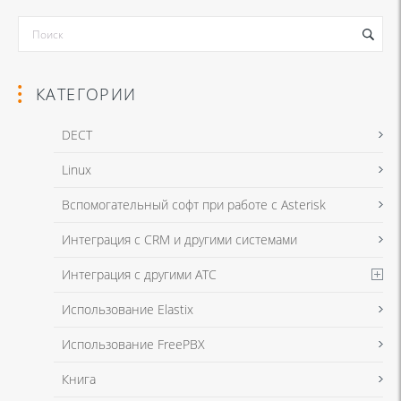
КАТЕГОРИИ
DECT
Linux
Я даю согласие на обработку моих персональных данных для связи
Вспомогательный софт при работе с Asterisk
в соответствии с
Политикой в отношении обработки персональных
данных
и
Политикой конфиденциальности
Интеграция с CRM и другими системами
Интеграция с другими АТС
Я даю согласие на обработку моих персональных данных для связи
Использование Elastix
в соответствии с
Политикой в отношении обработки персональных
данных
и
Политикой конфиденциальности
Использование FreePBX
Книга