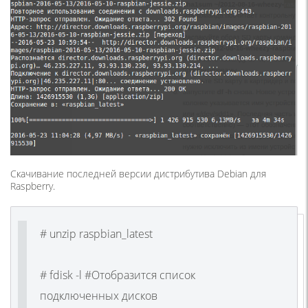
Скачивание последней версии дистрибутива Debian для
Raspberry.
# unzip raspbian_latest
# fdisk -l #Отобразится список
подключенных дисков