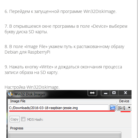
6. Перейдем к запущенной программе Win32DiskImage.
7. В открывшемся окне программы в поле «Device» выберем
букву диска SD карты.
8. В поле «Image File» укажем путь к распакованному образу
Debian для RaspberryPi
9. Нажать кнопку «Write» и дождаться окончания процесса
записи образа на SD карту.
Настройка Win32DiskImage.