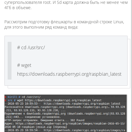
суперпользователя root. И Sd карта должна быть не менее чем
4Гб в объеме.
Рассмотрим подготовку флешкарты в командной строке Linux,
для этого выполним ряд команд вида:
# cd /usr/src/
# wget
https://downloads.raspberrypi.org/raspbian_latest