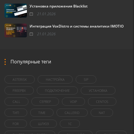
Установка приложения Blacklist
21.01.2026
Интеграция VoxDistro и системы аналитики IMOTIO
21.01.2026
Популярные теги
ASTERISK
НАСТРОЙКА
SIP
FREEPBX
ПОДКЛЮЧЕНИЕ
УСТАНОВКА
CALL
СЕРВЕР
VOIP
CENTOS
ТИП
TIME
CALLERID
NAT
FOR
ШЛЮЗ
1C