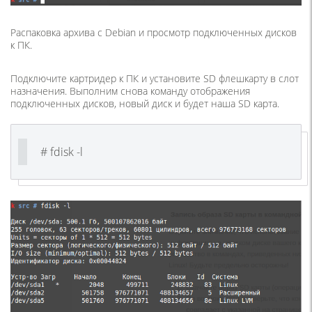
Распаковка архива с Debian и просмотр подключенных дисков
к ПК.
Подключите картридер к ПК и установите SD флешкарту в слот
назначения. Выполним снова команду отображения
подключенных дисков, новый диск и будет наша SD карта.
# fdisk -l