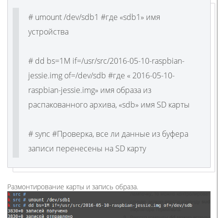
# umount /dev/sdb1 #где «sdb1» имя
устройства
# dd bs=1M if=/usr/src/2016-05-10-raspbian-
jessie.img of=/dev/sdb #где « 2016-05-10-
raspbian-jessie.img» имя образа из
распакованного архива, «sdb» имя SD карты
# sync #Проверка, все ли данные из буфера
записи перенесены на SD карту
Размонтирование карты и запись образа.