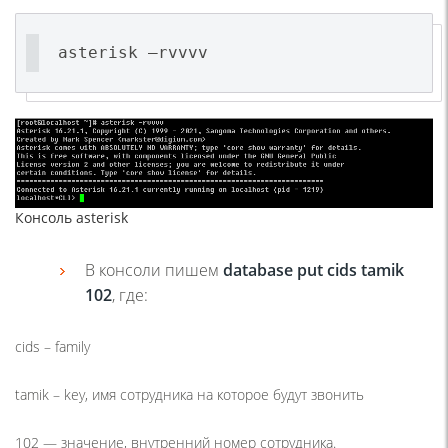
asterisk –rvvvv
Консоль asterisk
В консоли пишем
database put cids tamik
102
, где:
cids –
family
tamik –
key, имя сотрудника на которое будут звонить
102 —
значение, внутренний номер сотрудника.