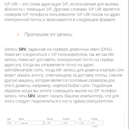
SIP URI – это схема адресации SIP, используемая для вызова
абонента с помощью SIP. Другими словами, SIP URI является
номером SIP-телефона пользователя. SIP URI похож на адрес
электронной почты и записывается в следующем формате.
Пропишем srv запись:
Запись
SRV
, заданная на сервере доменных имен (DNS),
помогает соединиться с SIP пользователем, так же как MX
запись помогает доставить электронную почту на сервер
адресата. Когда вы отправляете почту на адрес
«john@example.com», тогда MX запись для домена
example.com
может указать агенту, отвечающему за доставку почты, совсем
другую машину, которая является почтовым сервером для
этого домена, например, «zaphod.foobar.com». Подобным
образом, когда вы хотите совершить вызов на SIP телефон:
запись типа
SRV
, может сказать Вашему компьютеру, что для
этого следует подключиться к хосту «galaxy.starsystem.tw».