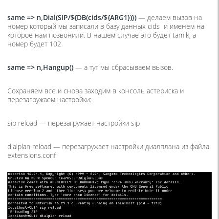
same => n,Dial(SIP/${DB(cids/${ARG1})})
— делаем вызов на
номер который мы записали в базу данных cids и именем на
которое нам позвонили. В нашем случае это будет tamik, а
номер будет 102
same => n,Hangup()
— а тут мы сбрасываем вызов.
Сохраняем все и снова заходим в консоль астериска и
перезагружаем настройки:
sip reload — перезагружает настройки sip
dialplan reload — перезагружает настройки диалплана из файла
extensions.conf