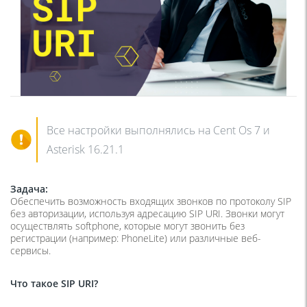
Все настройки выполнялись на Cent Os 7 и
Asterisk 16.21.1
Задача:
Обеспечить возможность входящих звонков по протоколу SIP
без авторизации, используя адресацию SIP URI. Звонки могут
осуществлять softphone, которые могут звонить без
регистрации (например: PhoneLite) или различные веб-
сервисы.
Что такое SIP URI?