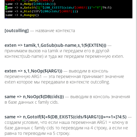
[outcolling]
— название контекста
exten => tamik,1,GoSub(sub-name,s,1(${EXTEN}))
—
принимаем вызов на tamik и передаем его в другой
контекст(sub-name) и туда же передаем переменную exten.
exten => s,1,NoOp(${ARG1})
— выводим в консоль
переменную ARG1 — эта переменная принимает значение
exten которое мы передавали в контексте outcolling.
same => n,NoOp(${DB(cids)})
— выводим в консоль значения
в базе данных с family cids.
same => n,GotoIf($[«${DB_EXISTS(cids/${ARG1})}»=»1»]?4:5)
—
создаем условие, что если наша переменная ARG1 = ключу в
базе данных с family cids то переводим на 4 строку, а если не
равна то переводим на 5 строку.