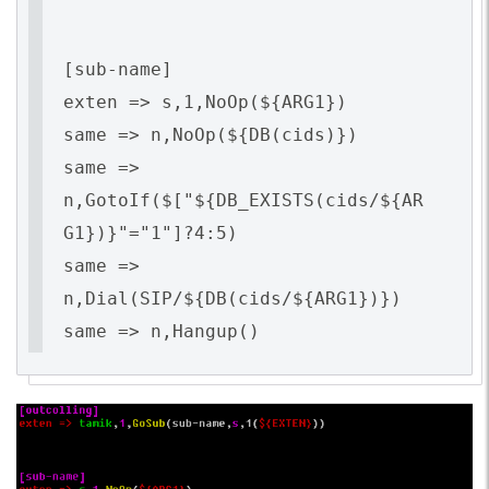
[sub-name]
exten => s,1,NoOp(${ARG1})
same => n,NoOp(${DB(cids)})
same =>
n,GotoIf($["${DB_EXISTS(cids/${AR
G1})}"="1"]?4:5)
same =>
n,Dial(SIP/${DB(cids/${ARG1})})
same => n,Hangup()