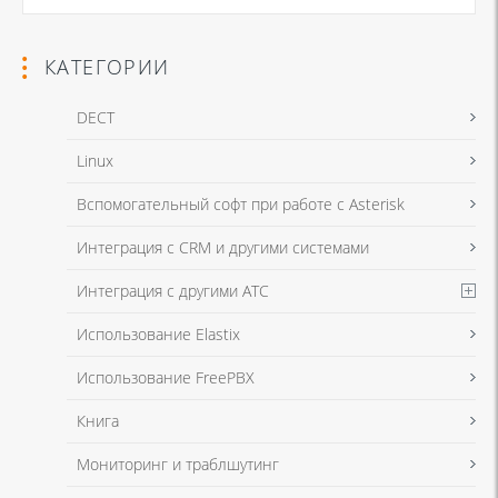
КАТЕГОРИИ
DECT
Linux
Я даю согласие на обработку моих персональных данных для связи
Вспомогательный софт при работе с Asterisk
в соответствии с
Политикой в отношении обработки персональных
данных
и
Политикой конфиденциальности
Интеграция с CRM и другими системами
Интеграция с другими АТС
Я даю согласие на обработку моих персональных данных для связи
Использование Elastix
в соответствии с
Политикой в отношении обработки персональных
данных
и
Политикой конфиденциальности
Использование FreePBX
Книга
Мониторинг и траблшутинг