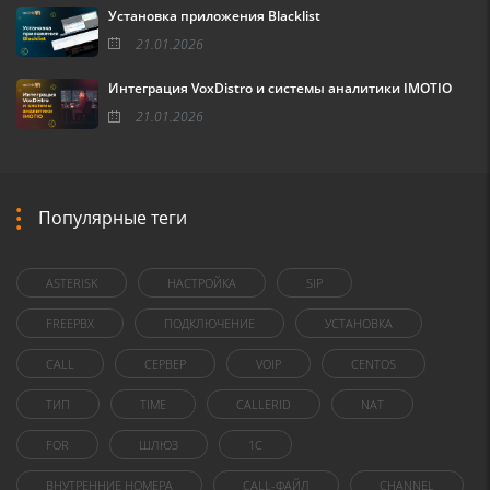
Установка приложения Blacklist
21.01.2026
Интеграция VoxDistro и системы аналитики IMOTIO
21.01.2026
Популярные теги
ASTERISK
НАСТРОЙКА
SIP
FREEPBX
ПОДКЛЮЧЕНИЕ
УСТАНОВКА
CALL
СЕРВЕР
VOIP
CENTOS
ТИП
TIME
CALLERID
NAT
FOR
ШЛЮЗ
1C
ВНУТРЕННИЕ НОМЕРА
CALL-ФАЙЛ
CHANNEL