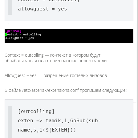
allowguest = yes
Context = outcolling — контекст в котором будут
обрабатываться неавторизованные пользователи
Allowguest = yes — разрешение гостевых вызовов
В файле
/etc/asterisk/
extensions.conf пропишем следующие:
[outcolling]
exten => tamik,1,GoSub(sub-
name,s,1(${EXTEN}))