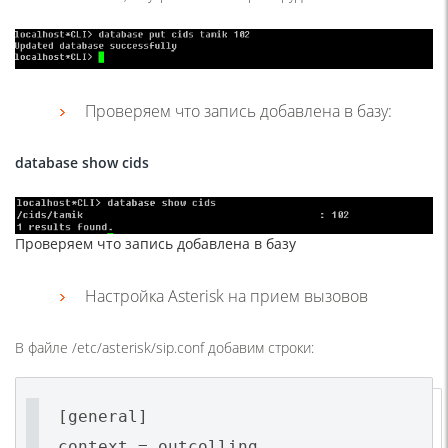
Проверяем что запись добавлена в базу:
database show cids
Проверяем что запись добавлена в базу
Настройка Asterisk на прием вызовов
В файле
/etc/asterisk/sip.conf
добавим строки:
[general]
context = outcolling