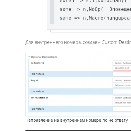
exten => s,1,Dumpchan()
same => n,NoOp(==Оповеще
same => n,Macro(hangupca
Для внутреннего номера, создаем Custom Destina
Направление на внутреннем номере по не ответу