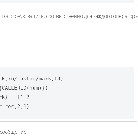
 голосовую запись, соответственно для каждого оператора
rk,ru/custom/mark,10)
{CALLERID(num)})
rk}"="1"]?
r_rec,2,1)
 сообщение.