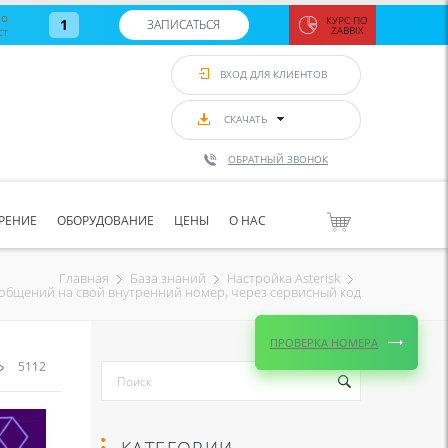
во
КУРС ПО
1
ЗАПИСАТЬСЯ
ст
ZABBIX
Zabbix:
монитор
ВХОД ДЛЯ КЛИЕНТОВ
Asterisk и
VoIP
с 7
сентябр
СКАЧАТЬ
по 11
сентябр
ОБРАТНЫЙ ЗВОНОК
Количество
свободных
мест
8
РЕНИЕ
ОБОРУДОВАНИЕ
ЦЕНЫ
О НАС
ЗАПИСАТЬС
Главная
База знаний
Настройка Asterisk
ообщений на свой внутренний номер, через сервисный код
ПРОВЕРКА НОМЕРА
5112
КАТЕГОРИИ