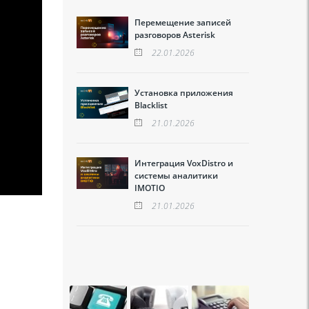
Перемещение записей
разговоров Asterisk
22.01.2026
Установка приложения
Blacklist
21.01.2026
Интеграция VoxDistro и
системы аналитики
IMOTIO
21.01.2026