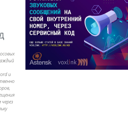
д
лосовых
каждый
ord и
ственно
оров,
ещения
 через
льку