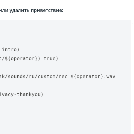
или удалить приветствие:
-intro)
t/${operator})=true)
sk/sounds/ru/custom/rec_${operator}.wav
ivacy-thankyou)