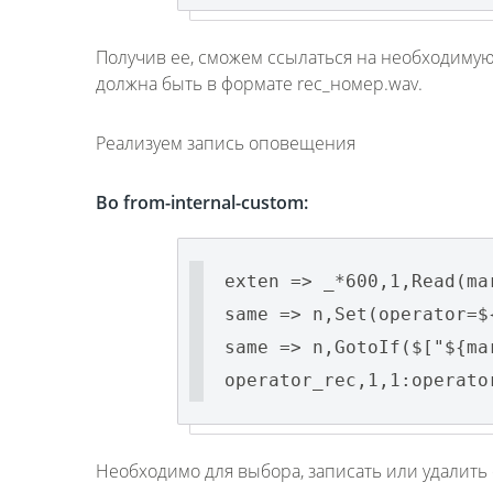
Получив ее, сможем ссылаться на необходимую
должна быть в формате rec_номер.wav.
Реализуем запись оповещения
Во from-internal-custom:
exten => _*600,1,Read(ma
same => n,Set(operator=$
same => n,GotoIf($["${ma
operator_rec,1,1:operato
Необходимо для выбора, записать или удалить