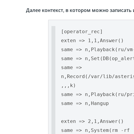
Далее контекст, в котором можно записать 
[operator_rec]
exten => 1,1,Answer()
same => n,Playback(ru/vm
same => n,Set(DB(op_aler
same =>
n,Record(/var/lib/asteri
,,,k)
same => n,Playback(ru/pr
same => n,Hangup
exten => 2,1,Answer()
same => n,System(rm -rf