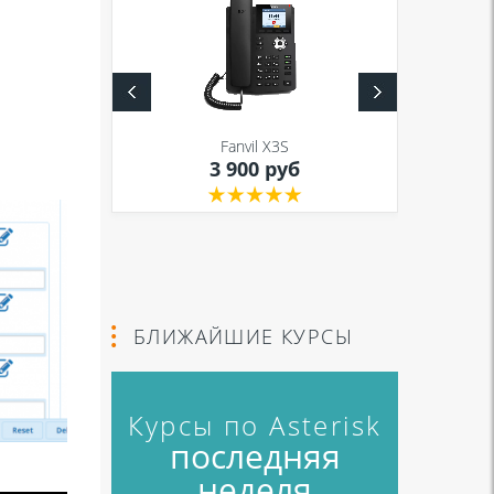
S
Fanvil X3S
уб
3 900 руб
БЛИЖАЙШИЕ КУРСЫ
Курсы по Asterisk
последняя
неделя