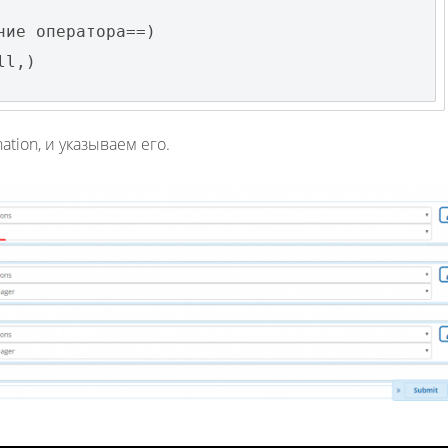
ние оператора==)
ll,)
Fanvil X3
2 990 р
tion, и указываем его.