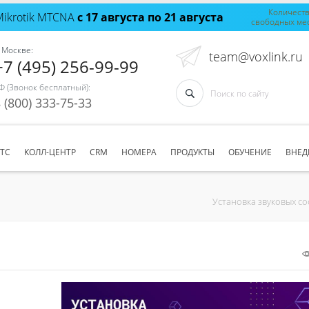
Количест
Mikrotik MTCNA
с 17 августа по 21 августа
свободных ме
 Москве:
team@voxlink.ru
+7 (495) 256-99-99
Ф (Звонок бесплатный):
 (800) 333-75-33
АТС
КОЛЛ-ЦЕНТР
CRM
НОМЕРА
ПРОДУКТЫ
ОБУЧЕНИЕ
ВНЕД
Установка звуковых с