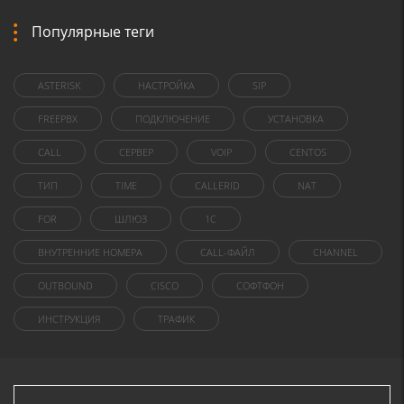
Популярные теги
ASTERISK
НАСТРОЙКА
SIP
FREEPBX
ПОДКЛЮЧЕНИЕ
УСТАНОВКА
CALL
СЕРВЕР
VOIP
CENTOS
ТИП
TIME
CALLERID
NAT
FOR
ШЛЮЗ
1C
ВНУТРЕННИЕ НОМЕРА
CALL-ФАЙЛ
CHANNEL
OUTBOUND
CISCO
СОФТФОН
ИНСТРУКЦИЯ
ТРАФИК