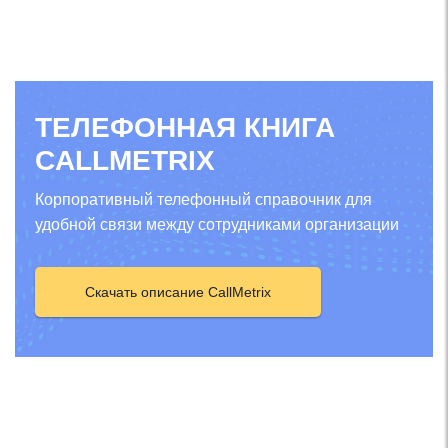
ТЕЛЕФОННАЯ КНИГА
CALLMETRIX
Корпоративный телефонный справочник для
удобной связи между сотрудниками организации
Скачать описание CallMetrix