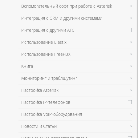
Я даю согласие на обработку моих персональных данных для связи
Вспомогательный софт при работе с Asterisk
в соответствии с
Политикой в отношении обработки персональных
данных
и
Политикой конфиденциальности
Интеграция с CRM и другими системами
Интеграция с другими АТС
Я даю согласие на обработку моих персональных данных для связи
Использование Elastix
в соответствии с
Политикой в отношении обработки персональных
данных
и
Политикой конфиденциальности
Использование FreePBX
Книга
Мониторинг и траблшутинг
Настройка Asterisk
Настройка IP-телефонов
Настройка VoIP-оборудования
Новости и Статьи