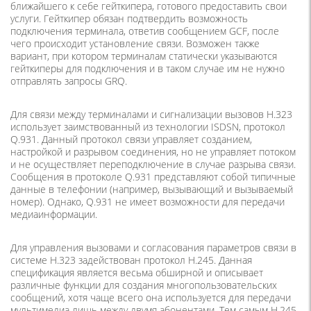
ближайшего к себе гейткипера, готового предоставить свои
услуги. Гейткипер обязан подтвердить возможность
подключения терминала, ответив сообщением GCF, после
чего происходит установление связи. Возможен также
вариант, при котором терминалам статически указываются
гейткиперы для подключения и в таком случае им не нужно
отправлять запросы GRQ.
Для связи между терминалами и сигнализации вызовов H.323
использует заимствованный из технологии ISDSN, протокол
Q.931. Данный протокол связи управляет созданием,
настройкой и разрывом соединения, но не управляет потоком
и не осуществляет переподключение в случае разрыва связи.
Сообщения в протоколе Q.931 представляют собой типичные
данные в телефонии (например, вызывающий и вызываемый
номер). Однако, Q.931 не имеет возможности для передачи
медиаинформации.
Для управления вызовами и согласования параметров связи в
системе H.323 задействован протокол H.245. Данная
спецификация является весьма обширной и описывает
различные функции для создания многопользовательских
сообщений, хотя чаще всего она используется для передачи
мультимедиа лишь между двумя абонентами. Тем самым H.245