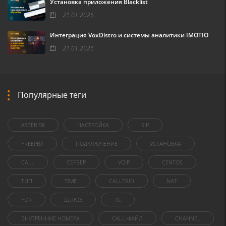
Установка приложения Blacklist
21.01.2026
Интеграция VoxDistro и системы аналитики IMOTIO
21.01.2026
Популярные теги
ASTERISK
НАСТРОЙКА
SIP
FREEPBX
ПОДКЛЮЧЕНИЕ
УСТАНОВКА
CALL
СЕРВЕР
VOIP
CENTOS
ТИП
TIME
CALLERID
NAT
FOR
ШЛЮЗ
1C
ВНУТРЕННИЕ НОМЕРА
CALL-ФАЙЛ
CHANNEL