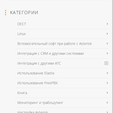
КАТЕГОРИИ
DECT
Linux
Я даю согласие на обработку моих персональных данных для связи
Вспомогательный софт при работе с Asterisk
в соответствии с
Политикой в отношении обработки персональных
данных
и
Политикой конфиденциальности
Интеграция с CRM и другими системами
Интеграция с другими АТС
Я даю согласие на обработку моих персональных данных для связи
Использование Elastix
в соответствии с
Политикой в отношении обработки персональных
данных
и
Политикой конфиденциальности
Использование FreePBX
Книга
Мониторинг и траблшутинг
Настройка Asterisk