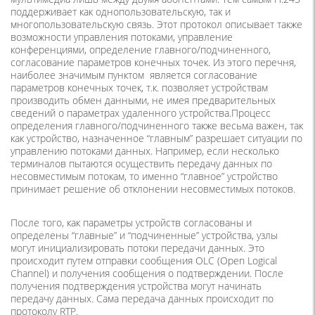
поддерживает как однопользовательскую, так и
многопользовательскую связь. Этот протокол описывает также
возможности управления потоками, управление
конференциями, определение главного/подчиненного,
согласование параметров конечных точек. Из этого перечня,
наиболее значимым пунктом является согласование
параметров конечных точек, т.к. позволяет устройствам
производить обмен данными, не имея предварительных
сведений о параметрах удаленного устройства.Процесс
определения главного/подчиненного также весьма важен, так
как устройство, назначенное “главным” разрешает ситуации по
управлению потоками данных. Например, если несколько
терминалов пытаются осуществить передачу данных по
несовместимым потокам, то именно “главное” устройство
принимает решение об отклонении несовместимых потоков.
После того, как параметры устройств согласованы и
определены “главные” и “подчиненные” устройства, узлы
могут инициализировать потоки передачи данных. Это
происходит путем отправки сообщения OLC (Open Logical
Channel) и получения сообщения о подтверждении. После
получения подтверждения устройства могут начинать
передачу данных. Сама передача данных происходит по
протоколу RTP.