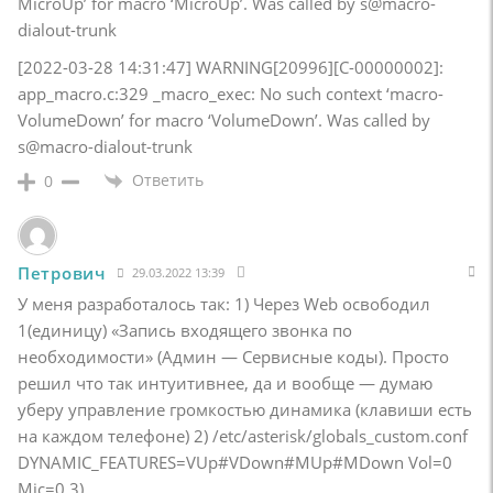
MicroUp’ for macro ‘MicroUp’. Was called by s@macro-
dialout-trunk
[2022-03-28 14:31:47] WARNING[20996][C-00000002]:
app_macro.c:329 _macro_exec: No such context ‘macro-
VolumeDown’ for macro ‘VolumeDown’. Was called by
s@macro-dialout-trunk
Ответить
0
Петрович
29.03.2022 13:39
У меня разработалось так: 1) Через Web освободил
1(единицу) «Запись входящего звонка по
необходимости» (Админ — Сервисные коды). Просто
решил что так интуитивнее, да и вообще — думаю
уберу управление громкостью динамика (клавиши есть
на каждом телефоне) 2) /etc/asterisk/globals_custom.conf
DYNAMIC_FEATURES=VUp#VDown#MUp#MDown Vol=0
Mic=0 3)