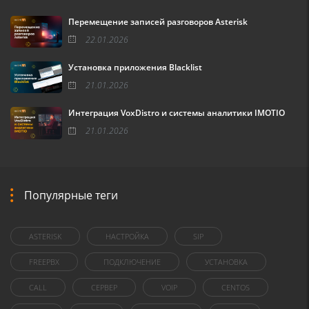
Перемещение записей разговоров Asterisk
22.01.2026
Установка приложения Blacklist
21.01.2026
Интеграция VoxDistro и системы аналитики IMOTIO
21.01.2026
Популярные теги
ASTERISK
НАСТРОЙКА
SIP
FREEPBX
ПОДКЛЮЧЕНИЕ
УСТАНОВКА
CALL
СЕРВЕР
VOIP
CENTOS