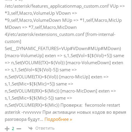
/etc/asterisk/features_applicationmap_custom.conf VUp =>
*3,self,Macro,VolumeUp VDown =>
*9,self,Macro,VolumeDown MUp => *1,self,Macro,MicUp
MDown => *7,self,Macro,MicDown
4)/etc/asterisk/extensions_custom.conf [from-internal-
custom]
Set(__DYNAMIC_FEATURES=VUp#VDown#MUp#MDown)
[macro-VolumeUp] exten => s,1,Set(Vol=$[${Vol}+5]) same
=> n,Set(VOLUME(TX)=${Vol}) [macro-VolumeDown] exten
=> s,1,Set(Vol=$[${Vol}-5]) same =>
n,Set(VOLUME(TX)=${Vol}) [macro-MicUp] exten =>
s,1,Set(Mic=$[${Mic}+5]) same =>
n,Set(VOLUME(RX)=${Mic}) [macro-MicDown] exten =>
s,1,Set(Mic=$[${Mic}-5]) same =>
n,Set(VOLUME(RX)=${Mic}) Проверка: fwconsole restart
asterisk -rvvvvvvv При активации новых кодов во время
разговора будут
…
Подробнее »
Ответить
2