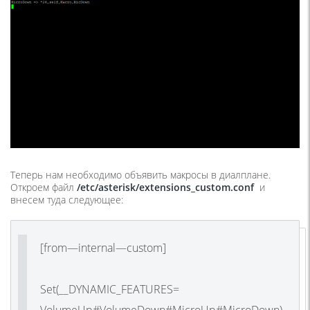
Теперь нам необходимо объявить макросы в диалплане.
Откроем файл
/
etc
/
asterisk
/
extensions
_
custom
.
conf
и
внесем туда следующее:
[
from
—
internal
—
custom
]
Set
(
__DYNAMIC_FEATURES
=