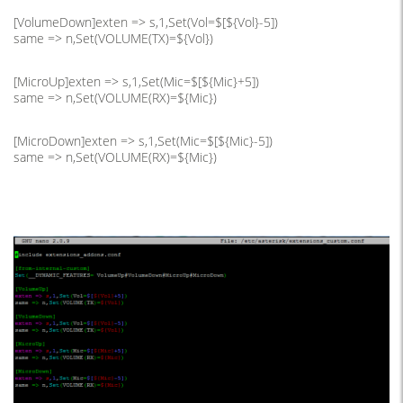
[
VolumeDown
]
exten
=>
s
,
1
,
Set
(
Vol
=
$
[
$
{
Vol
}-
5
])
same
=>
n
,
Set
(
VOLUME
(
TX
)=
$
{
Vol
})
[
MicroUp
]
exten
=>
s
,
1
,
Set
(
Mic
=
$
[
$
{
Mic
}+
5
])
same
=>
n
,
Set
(
VOLUME
(
RX
)=
$
{
Mic
})
[
MicroDown
]
exten
=>
s
,
1
,
Set
(
Mic
=
$
[
$
{
Mic
}-
5
])
same
=>
n
,
Set
(
VOLUME
(
RX
)=
$
{
Mic
})