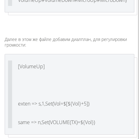
VolumeUp#VolumeDown#MicroUp#MicroDown
)
Далее в этом же файле добавим диалплан, для регулировки
громкости:
[
VolumeUp
]
exten
=>
s
,
1
,
Set
(
Vol
=
$
[
$
{
Vol
}+
5
])
same
=>
n
,
Set
(
VOLUME
(
TX
)=
$
{
Vol
})