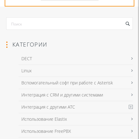
КАТЕГОРИИ
DECT
Linux
Я даю согласие на обработку моих персональных данных для связи
Вспомогательный софт при работе с Asterisk
в соответствии с
Политикой в отношении обработки персональных
данных
и
Политикой конфиденциальности
Интеграция с CRM и другими системами
Интеграция с другими АТС
Я даю согласие на обработку моих персональных данных для связи
Использование Elastix
в соответствии с
Политикой в отношении обработки персональных
данных
и
Политикой конфиденциальности
Использование FreePBX