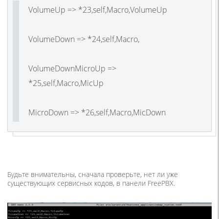
VolumeUp
=>
*
23
,
self
,
Macro
,
VolumeUp
VolumeDown
=>
*
24
,
self
,
Macro
,
VolumeDown
MicroUp
=>
*
25
,
self
,
Macro
,
MicUp
MicroDown
=>
*
26
,
self
,
Macro
,
MicDown
Будьте внимательны, сначала проверьте, нет ли уже
существующих сервисных кодов, в панели FreePBX.