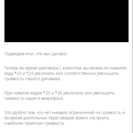
Подведем итог, что мы сделали.
Теперь во время разговора с клиентом, мы можем по нажатию
кода *23 и *24 увеличить или соответственно уменьшить
громкость нашего динамика.
При нажатии кодов *25 и *26 увеличить или уменьшить
громкость нашего микрофона.
Это удобно тем, что нет никаких ограничений на громкость и
во время длительных переговоров можно настроить
наиболее приятную громкость.