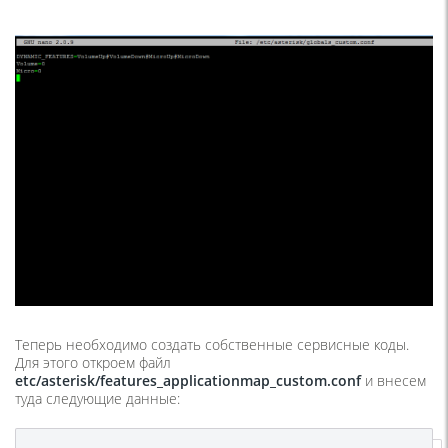
Теперь необходимо создать собственные сервисные коды.
Для этого откроем файл
etc
/
asterisk
/
features
_
applicationmap
_
custom
.
conf
и внесем
туда следующие данные: