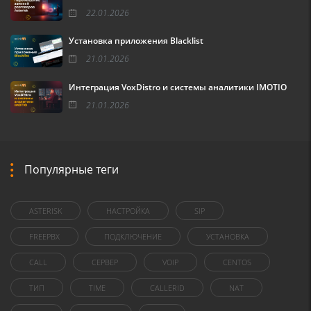
22.01.2026
Установка приложения Blacklist
21.01.2026
Интеграция VoxDistro и системы аналитики IMOTIO
21.01.2026
Популярные теги
ASTERISK
НАСТРОЙКА
SIP
FREEPBX
ПОДКЛЮЧЕНИЕ
УСТАНОВКА
CALL
СЕРВЕР
VOIP
CENTOS
ТИП
TIME
CALLERID
NAT