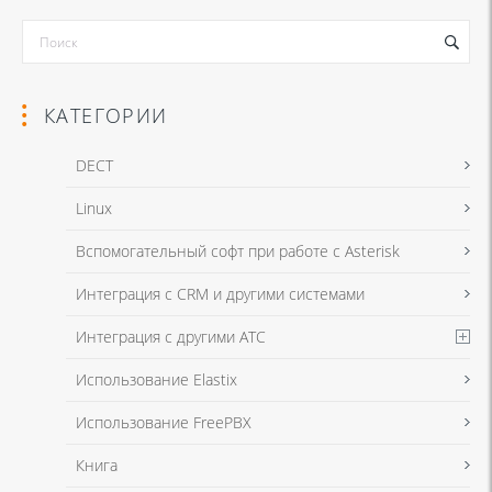
КАТЕГОРИИ
DECT
Linux
Я даю согласие на обработку моих персональных данных для связи
Вспомогательный софт при работе с Asterisk
в соответствии с
Политикой в отношении обработки персональных
данных
и
Политикой конфиденциальности
Интеграция с CRM и другими системами
Интеграция с другими АТС
Я даю согласие на обработку моих персональных данных для связи
Использование Elastix
в соответствии с
Политикой в отношении обработки персональных
данных
и
Политикой конфиденциальности
Использование FreePBX
Книга