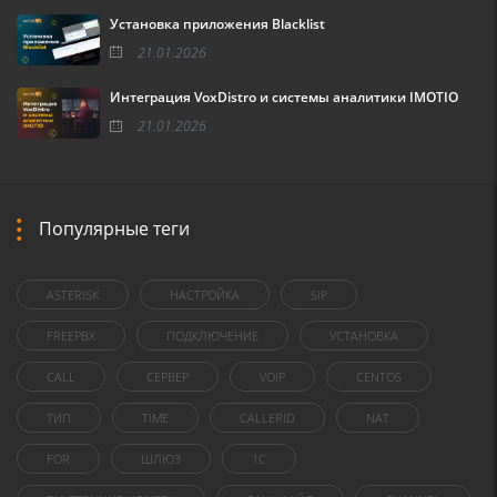
Установка приложения Blacklist
21.01.2026
Интеграция VoxDistro и системы аналитики IMOTIO
21.01.2026
Популярные теги
ASTERISK
НАСТРОЙКА
SIP
FREEPBX
ПОДКЛЮЧЕНИЕ
УСТАНОВКА
CALL
СЕРВЕР
VOIP
CENTOS
ТИП
TIME
CALLERID
NAT
FOR
ШЛЮЗ
1C