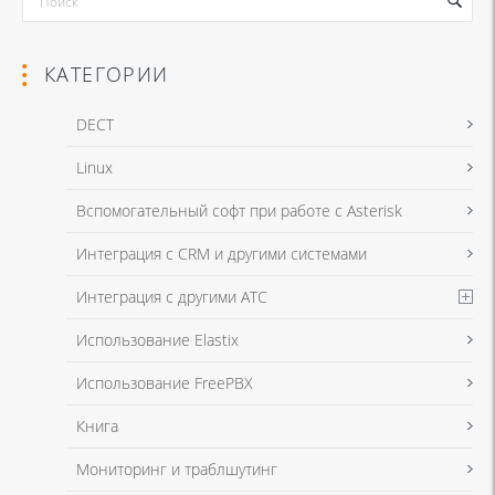
КАТЕГОРИИ
DECT
Linux
Я даю согласие на обработку моих персональных данных для связи
Вспомогательный софт при работе с Asterisk
в соответствии с
Политикой в отношении обработки персональных
данных
и
Политикой конфиденциальности
Интеграция с CRM и другими системами
Интеграция с другими АТС
Я даю согласие на обработку моих персональных данных для связи
Использование Elastix
в соответствии с
Политикой в отношении обработки персональных
данных
и
Политикой конфиденциальности
Использование FreePBX
Книга
Мониторинг и траблшутинг