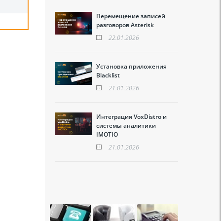
Перемещение записей
разговоров Asterisk
22.01.2026
Установка приложения
Blacklist
21.01.2026
Интеграция VoxDistro и
системы аналитики
IMOTIO
21.01.2026