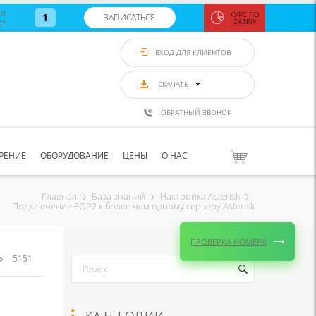
во
КУРС ПО
1
ЗАПИСАТЬСЯ
ст
ZABBIX
Zabbix:
монитор
ВХОД ДЛЯ КЛИЕНТОВ
Asterisk и
VoIP
с 7
сентябр
СКАЧАТЬ
по 11
сентябр
ОБРАТНЫЙ ЗВОНОК
Количество
свободных
мест
8
РЕНИЕ
ОБОРУДОВАНИЕ
ЦЕНЫ
О НАС
ЗАПИСАТЬС
Главная
База знаний
Настройка Asterisk
Подключение FOP2 к более чем одному серверу Asterisk
ПРОВЕРКА НОМЕРА
5151
КАТЕГОРИИ