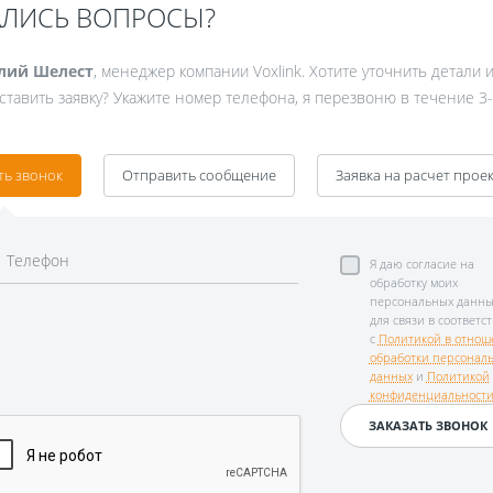
АЛИСЬ ВОПРОСЫ?
лий Шелест
, менеджер компании Voxlink. Хотите уточнить детали 
ставить заявку? Укажите номер телефона, я перезвоню в течение 3-
ть звонок
Отправить сообщение
Заявка на расчет прое
Я даю согласие на
обработку моих
персональных данны
для связи в соответс
с
Политикой в отнош
обработки персонал
данных
и
Политикой
конфиденциальност