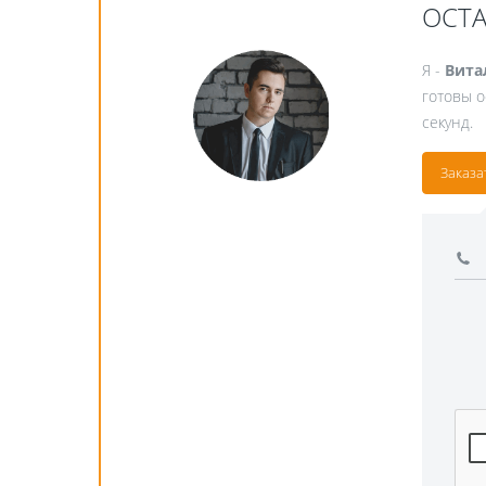
ОСТ
Я -
Вита
готовы о
секунд.
Заказа