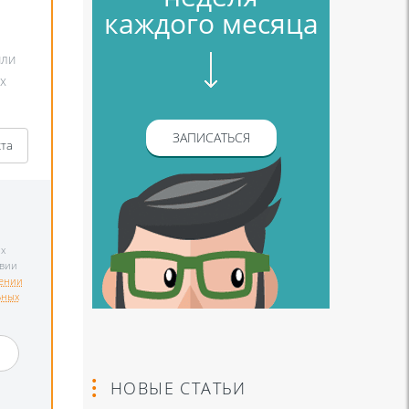
каждого месяца
или
х
ЗАПИСАТЬСЯ
кта
х
твии
ении
ьных
и
НОВЫЕ СТАТЬИ