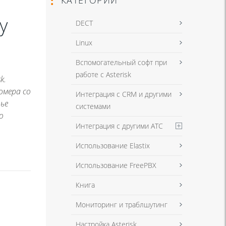
у
DECT
Linux
Вспомогательный софт при
работе с Asterisk
k.
омера со
Интеграция с CRM и другими
тье
системами
о
Интеграция с другими АТС
Использование Elastix
Использование FreePBX
Книга
Мониторинг и траблшутинг
Настройка Asterisk