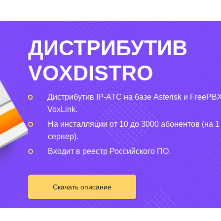
ДИСТРИБУТИВ
VOXDISTRO
Дистрибутив IP-АТС на базе Asterisk и FreePBX
VoxLink.
На инсталляции от 10 до 3000 абонентов (на 1
сервер).
Входит в реестр Российского ПО.
Скачать описание