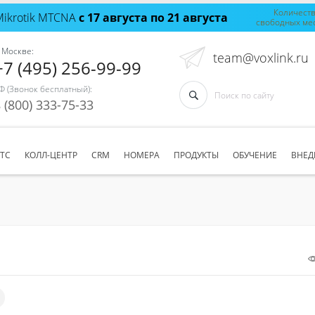
Количест
Mikrotik MTCNA
с 17 августа по 21 августа
свободных ме
 Москве:
team@voxlink.ru
+7 (495) 256-99-99
Ф (Звонок бесплатный):
 (800) 333-75-33
АТС
КОЛЛ-ЦЕНТР
CRM
НОМЕРА
ПРОДУКТЫ
ОБУЧЕНИЕ
ВНЕД