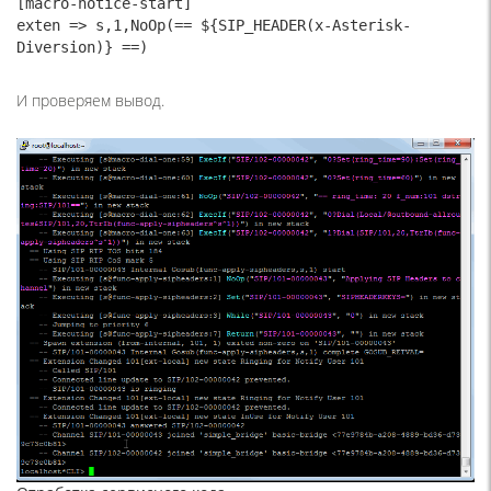
[macro-notice-start]
exten => s,1,NoOp(== ${SIP_HEADER(x-Asterisk-
Diversion)} ==)
И проверяем вывод.