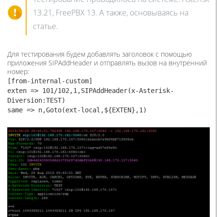
13.21, FreePBX 13. А также, основываясь на
статье.
Для тестирования будем добавлять заголовок с помощью
приложения SIPAddHeader и отправлять вызов на внутренний
номер:
[from-internal-custom]

exten => 101/102,1,SIPAddHeader(x-Asterisk-
Diversion:TEST)

same => n,Goto(ext-local,${EXTEN},1)