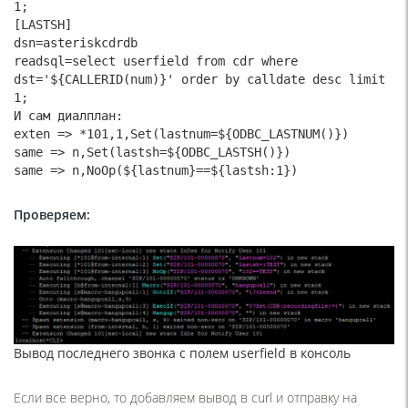
1;

[LASTSH]

dsn=asteriskcdrdb

readsql=select userfield from cdr where 
dst='${CALLERID(num)}' order by calldate desc limit 
1;

И сам диалплан:

exten => *101,1,Set(lastnum=${ODBC_LASTNUM()})

same => n,Set(lastsh=${ODBC_LASTSH()})

same => n,NoOp(${lastnum}==${lastsh:1})
Проверяем:
Вывод последнего звонка с полем userfield в консоль
Если все верно, то добавляем вывод в curl и отправку на