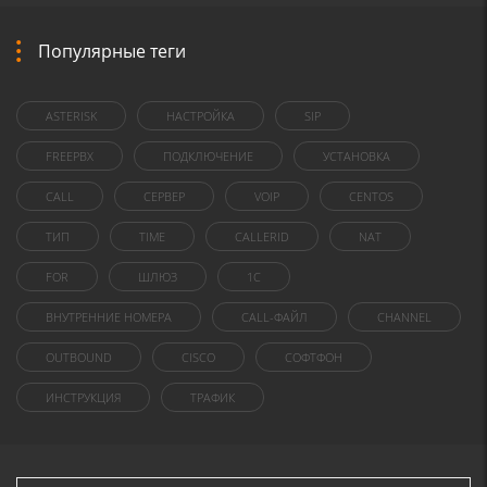
Популярные теги
ASTERISK
НАСТРОЙКА
SIP
FREEPBX
ПОДКЛЮЧЕНИЕ
УСТАНОВКА
CALL
СЕРВЕР
VOIP
CENTOS
ТИП
TIME
CALLERID
NAT
FOR
ШЛЮЗ
1C
ВНУТРЕННИЕ НОМЕРА
CALL-ФАЙЛ
CHANNEL
OUTBOUND
CISCO
СОФТФОН
ИНСТРУКЦИЯ
ТРАФИК