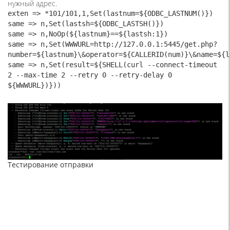
нужный адрес.
exten => *101/101,1,Set(lastnum=${ODBC_LASTNUM()})

same => n,Set(lastsh=${ODBC_LASTSH()})

same => n,NoOp(${lastnum}==${lastsh:1})

same => n,Set(WWWURL=http://127.0.0.1:5445/get.php?
number=${lastnum}\&operator=${CALLERID(num)}\&name=${l
same => n,Set(result=${SHELL(curl --connect-timeout 
2 --max-time 2 --retry 0 --retry-delay 0 
${WWWURL})}))
Тестирование отправки