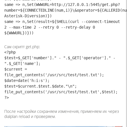
same => n,Set(WWWURL=http://127.0.0.1:5445/get.php?
number=${CONNECTEDLINE(num,i)}\&operator=${CALLERID(nu
Asterisk-Diversion)})

same => n,Set(result=${SHELL(curl --connect-timeout 
2 --max-time 2 --retry 0 --retry-delay 0 
${WWWURL})}))
Сам скрипт get.php:
<?php

$test=$_GET['number']." - ".$_GET['operator']." - 
".$_GET['name'];

$current = 
file_get_contents('/usr/src/test/test.txt');

$date=date('h:i:s');

$test=$current.$test.$date."\n";

file_put_contents('/usr/src/test/test.txt',$test);

?>
После настройки сохраняем изменения, применяем их через
dialplan reload и проверяем.