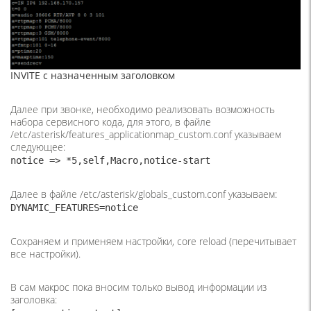
INVITE с назначенным заголовком
Далее при звонке, необходимо реализовать возможность
набора сервисного кода, для этого, в файле
/etc/asterisk/features_applicationmap_custom.conf указываем
следующее:
notice => *5,self,Macro,notice-start
Далее в файле /etc/asterisk/globals_custom.conf указываем:
DYNAMIC_FEATURES=notice
Сохраняем и применяем настройки, core reload (перечитывает
все настройки).
В сам макрос пока вносим только вывод информации из
заголовка: