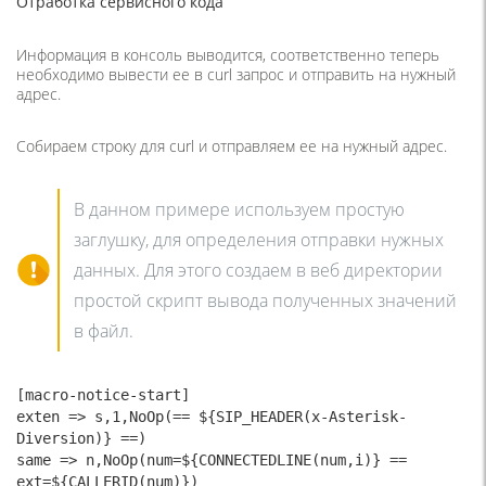
Отработка сервисного кода
Информация в консоль выводится, соответственно теперь
необходимо вывести ее в curl запрос и отправить на нужный
адрес.
Собираем строку для curl и отправляем ее на нужный адрес.
В данном примере используем простую
заглушку, для определения отправки нужных
данных. Для этого создаем в веб директории
простой скрипт вывода полученных значений
в файл.
[macro-notice-start]

exten => s,1,NoOp(== ${SIP_HEADER(x-Asterisk-
Diversion)} ==)

same => n,NoOp(num=${CONNECTEDLINE(num,i)} == 
ext=${CALLERID(num)})
