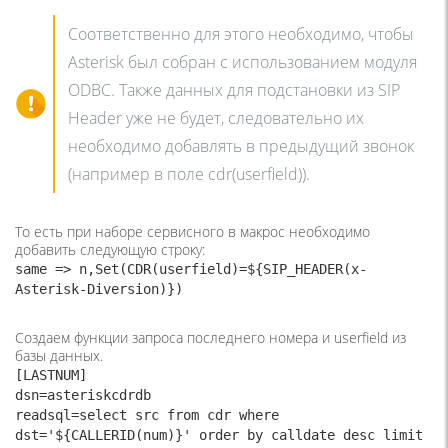
Соответственно для этого необходимо, чтобы
Asterisk был собран с использованием модуля
ODBC. Также данных для подстановки из SIP
Header уже не будет, следовательно их
необходимо добавлять в предыдущий звонок
(например в поле cdr(userfield)).
То есть при наборе сервисного в макрос необходимо
добавить следующую строку:
same => n,Set(CDR(userfield)=${SIP_HEADER(x-
Asterisk-Diversion)})
Создаем функции запроса последнего номера и userfield из
базы данных.
[LASTNUM]

dsn=asteriskcdrdb

readsql=select src from cdr where 
dst='${CALLERID(num)}' order by calldate desc limit 