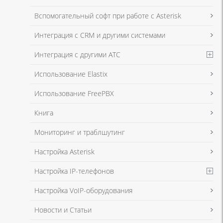
Я даю согласие на обработку моих персональных данных для связи
Вспомогательный софт при работе с Asterisk
в соответствии с
Политикой в отношении обработки персональных
данных
и
Политикой конфиденциальности
Интеграция с CRM и другими системами
Интеграция с другими АТС
Я даю согласие на обработку моих персональных данных для связи
Использование Elastix
в соответствии с
Политикой в отношении обработки персональных
данных
и
Политикой конфиденциальности
Использование FreePBX
Книга
Мониторинг и траблшутинг
Настройка Asterisk
Настройка IP-телефонов
Настройка VoIP-оборудования
Новости и Статьи