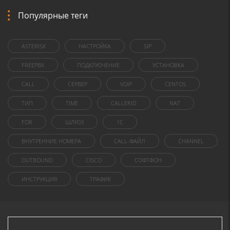
Популярные теги
ASTERISK
НАСТРОЙКА
SIP
FREEPBX
ПОДКЛЮЧЕНИЕ
УСТАНОВКА
CALL
СЕРВЕР
VOIP
CENTOS
ТИП
TIME
CALLERID
NAT
FOR
ШЛЮЗ
1C
ВНУТРЕННИЕ НОМЕРА
CALL-ФАЙЛ
CHANNEL
OUTBOUND
CISCO
СОФТФОН
ИНСТРУКЦИЯ
ТРАФИК