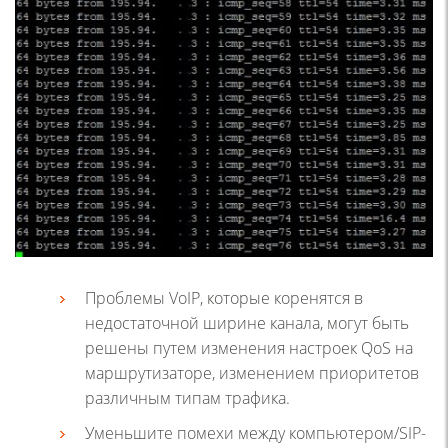
Проблемы VoIP, которые коренятся в
недостаточной ширине канала, могут быть
решены путем изменения настроек QoS на
маршрутизаторе, изменением приоритетов
различным типам трафика.
Уменьшите помехи между компьютером/SIP-