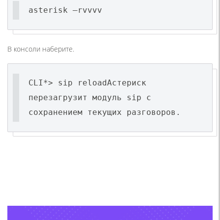
asterisk –rvvvv
В консоли наберите.
CLI*> sip reloadАстериск
перезагрузит модуль sip с
сохранением текущих разговоров.