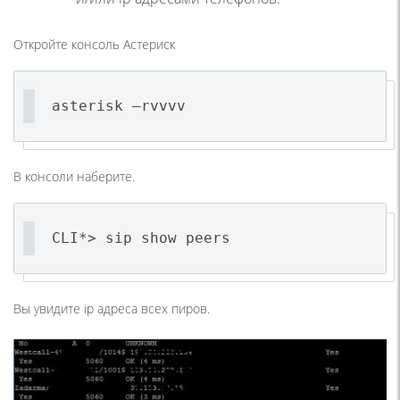
Откройте консоль Астериск
asterisk –rvvvv
В консоли наберите.
CLI*> sip show peers
Вы увидите ip адреса всех пиров.