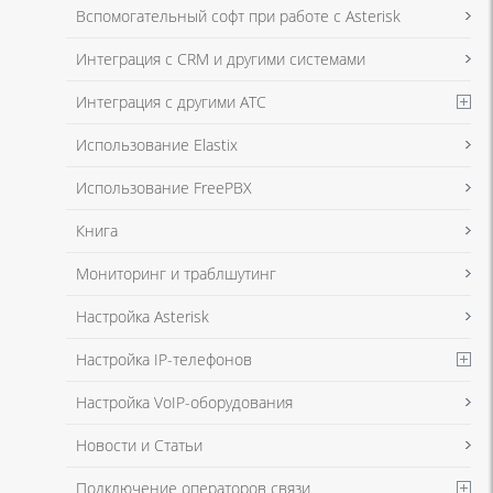
Я даю согласие на обработку моих персональных данных для связи
Вспомогательный софт при работе с Asterisk
в соответствии с
Политикой в отношении обработки персональных
данных
и
Политикой конфиденциальности
Интеграция с CRM и другими системами
Интеграция с другими АТС
Я даю согласие на обработку моих персональных данных для связи
Использование Elastix
в соответствии с
Политикой в отношении обработки персональных
данных
и
Политикой конфиденциальности
Использование FreePBX
Книга
Мониторинг и траблшутинг
Настройка Asterisk
Настройка IP-телефонов
Настройка VoIP-оборудования
Новости и Статьи
Подключение операторов связи