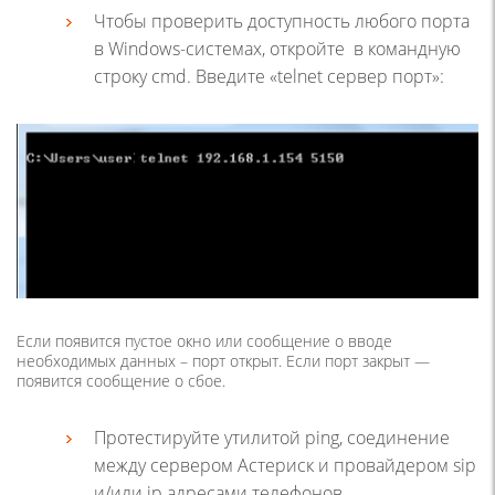
Чтобы проверить доступность любого порта
в Windows-системах, откройте в командную
строку cmd. Введите «telnet сервер порт»:
Если появится пустое окно или сообщение о вводе
необходимых данных – порт открыт. Если порт закрыт —
появится cообщение о cбое.
Протестируйте утилитой ping, соединение
между сервером Астериск и провайдером sip
и/или ip адресами телефонов.