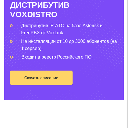
ДИСТРИБУТИВ
VOXDISTRO
Дистрибутив IP-АТС на базе Asterisk и
FreePBX от VoxLink.
На инсталляции от 10 до 3000 абонентов (на
1 сервер).
Входит в реестр Российского ПО.
Скачать описание