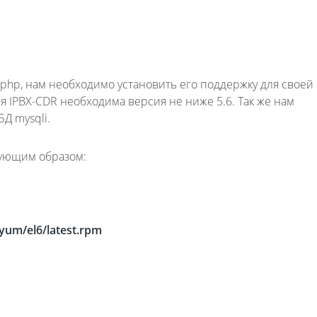
Fanvil X3
е php, нам необходимо установить его поддержку для своей
2 990 р
IPBX-CDR необходима версия не ниже 5.6. Так же нам
Д mysqli.
дующим образом:
/yum/el6/latest.rpm