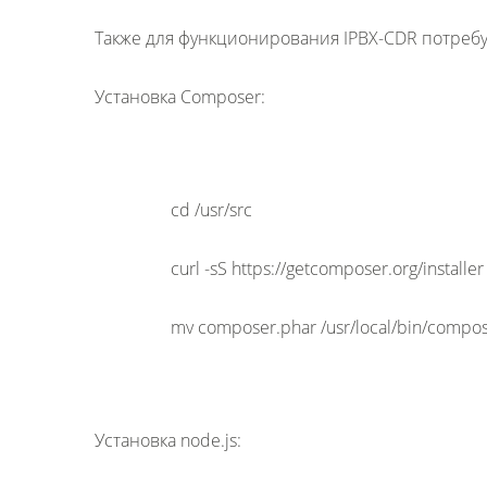
Также для функционирования IPBX-CDR потребую
Установка Composer:
cd /usr/src
curl -sS https://getcomposer.org/installe
mv composer.phar /usr/local/bin/compo
Установка node.js: