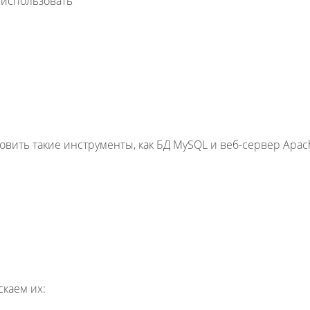
 использовать
новить такие инструменты, как БД MySQL и веб-сервер Apac
скаем их: