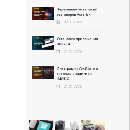
Перемещение записей
разговоров Asterisk
22.01.2026
Установка приложения
Blacklist
21.01.2026
Интеграция VoxDistro и
системы аналитики
IMOTIO
21.01.2026