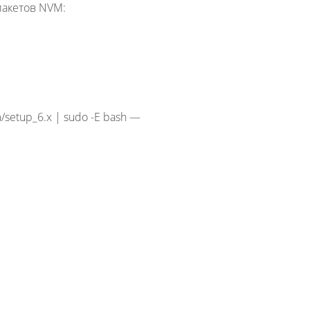
пакетов NVM:
m/setup_6.x | sudo -E bash —