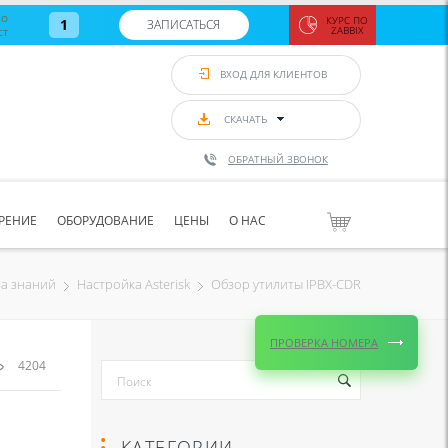
во
КУРС ПО
1
ЗАПИСАТЬСЯ
ст
ZABBIX
Zabbix:
монитор
ВХОД ДЛЯ КЛИЕНТОВ
Asterisk и
VoIP
с 7
сентябр
СКАЧАТЬ
по 11
сентябр
ОБРАТНЫЙ ЗВОНОК
Количество
свободных
мест
8
РЕНИЕ
ОБОРУДОВАНИЕ
ЦЕНЫ
О НАС
ЗАПИСАТЬС
Обзор утилиты IPBX-CDR
за знаний
Настройка Asterisk
ПРОВЕРКА НОМЕРА
4204
КАТЕГОРИИ