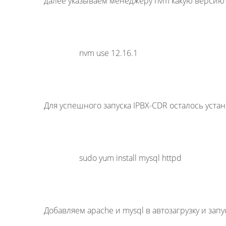
далее указываем менеджеру nvm какую версию
nvm use 12.16.1
Для успешного запуска IPBX-CDR осталось уста
sudo yum install mysql httpd
Добавляем apache и mysql в автозагрузку и запу