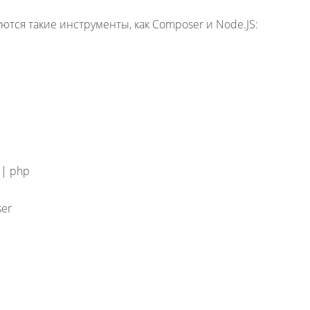
тся такие инструменты, как Composer и Node.JS:
r | php
ser