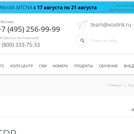
Количест
Mikrotik MTCNA
с 17 августа по 21 августа
свободных ме
 Москве:
team@voxlink.ru
+7 (495) 256-99-99
Ф (Звонок бесплатный):
 (800) 333-75-33
АТС
КОЛЛ-ЦЕНТР
CRM
НОМЕРА
ПРОДУКТЫ
ОБУЧЕНИЕ
ВНЕД
Главная
Ба
CDR