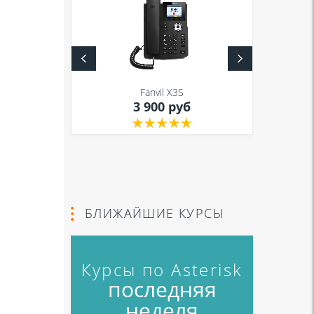
S
Fanvil X3S
уб
3 900 руб
БЛИЖАЙШИЕ КУРСЫ
Курсы по Asterisk
последняя
неделя