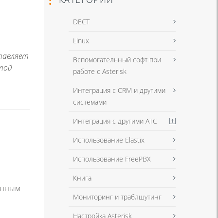
DECT
Linux
ставляет
Вспомогательный софт при
отой
работе с Asterisk
Интеграция с CRM и другими
системами
Интеграция с другими АТС
Использование Elastix
Использование FreePBX
Книга
енным
Мониторинг и траблшутинг
Настройка Asterisk