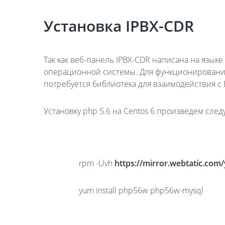
Установка IPBX-CDR
Так как веб-панель IPBX-CDR написана на язык
операционной системы. Для функционирования 
потребуется библиотека для взаимодействия с Б
Установку php 5.6 на Centos 6 произведем сле
rpm -Uvh
https://mirror.webtatic.com
yum install php56w php56w-mysql