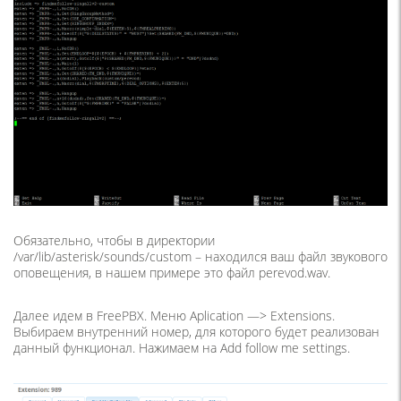
Обязательно, чтобы в директории
/var/lib/asterisk/sounds/custom – находился ваш файл звукового
оповещения, в нашем примере это файл perevod.wav.
Далее идем в FreePBX. Меню Aplication —> Extensions.
Выбираем внутренний номер, для которого будет реализован
данный функционал. Нажимаем на Add follow me settings.