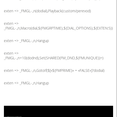
exten => _FMGL-.,n(dodial),Playback(custom/perevod)
exten =>
_FMGL-.,n,Macro(dial,${FMGRPTIME},${DIAL_OPTIONS},${EXTEN:5})
exten => _FMGL-.,n,Hangup
exten =>
_FMGL-.,n+10(dodnd),Set(SHARED(FM_DND,${FMUNIQUE})=)
exten => _FMGL-.,n,GotoIf($[«${FMPRIME}» = «FALSE»]?dodial)
exten => _FMGL-.,n,Hangup