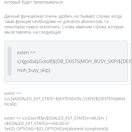
который будет проигрываться.
Данный функционал очень удобен, но бывают случаи, когда
такая функция необходима не для всех абонентов, т.е.
некоторых нужно исключить. Снова заменим строки, которые
мы вставляли, на следующие:
exten =>
s,n(godial),GotoIf(${DB_EXISTS(MOH_BUSY_SKIP/${DEX
moh_busy_skip)
exten =>
s,n,Set(DIALED_EXT_STATE=${EXTENSION_STATE(${DEXTEN}@ext-
local)})
exten => s,n,ExecIf($[«${DIALED_EXT_STATE}»=»BUSY» |
«${DIALED_EXT_STATE}»=»INUSE»]?
Set(D_OPTIONS=${D_OPTIONS}m(abonent-isonphone)))