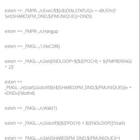
exten => _FMPR-.,n,ExecIf($[«${DIALSTATUS}» = «BUSY»]?
Set(SHARED(FM_DND,${FMUNIQUE})=DND))
exten => _FMPR-.,n,Hangup
exten => _FMGL-.,1,NoCDR()
exten => _FMGL-.,n,Set(ENDLOOP=$[${EPOCH} + ${FMPRERING}
+ 2])
exten =>
_FMGL-.,n(start),GotoIf($[«${SHARED(FM_DND,${FMUNIQUE})}» =
«DND»]?dodnd)
exten => _FMGL-.,n,Wait(1)
exten => _FMGL-.,n,GotoIf($[${EPOCH} < ${ENDLOOP}]?start)
exten => _FMGL-.,n,Set(SHARED(FM_DND,${FMUNIQUE})=)