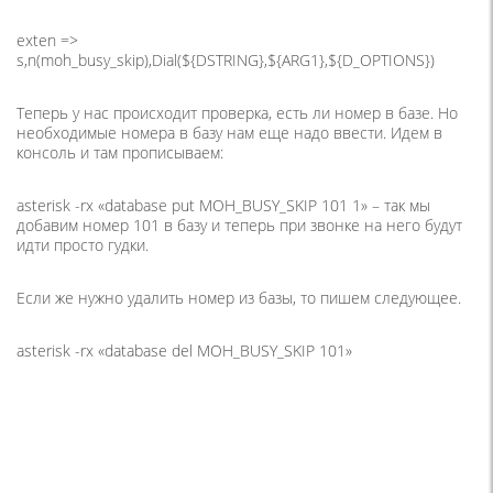
exten =>
s,n(moh_busy_skip),Dial(${DSTRING},${ARG1},${D_OPTIONS})
Теперь у нас происходит проверка, есть ли номер в базе. Но
необходимые номера в базу нам еще надо ввести. Идем в
консоль и там прописываем:
asterisk -rx «database put MOH_BUSY_SKIP 101 1» – так мы
добавим номер 101 в базу и теперь при звонке на него будут
идти просто гудки.
Если же нужно удалить номер из базы, то пишем следующее.
asterisk -rx «database del MOH_BUSY_SKIP 101»