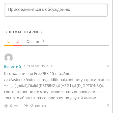
2
КОММЕНТАРИЕВ
Старые
Евгений
29.04.2021 15:15
К сожалениюво FreePBX 15 в файле
/etc/asterisk/extensions_additional.conf нету строки «exten
=> s,n(godial),Dial(${DSTRING},${ARG1},${D_OPTIONS})»,
соответственно не могу реализовать оповещение о
том, что абонент разговаривает по другой линии.
Ответить
0