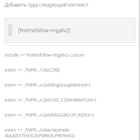
Добавить туда следующий контекст
[findmefollow-ringallv2]
include => findmefollow-ringallv2-custom
exten => _FMPR-.,1,NoCDR()
exten => _FMPR-.,n,Set(RingGroupMethod=)
exten => _FMPR-.,n,Set(USE_CONFIRMATION=)
exten => _FMPR-.,n,Set(RINGGROUP_INDEX=)
exten => _FMPR-.,n,Macro(simple-
dial,${EXTEN:5},${FMREALPRERING})