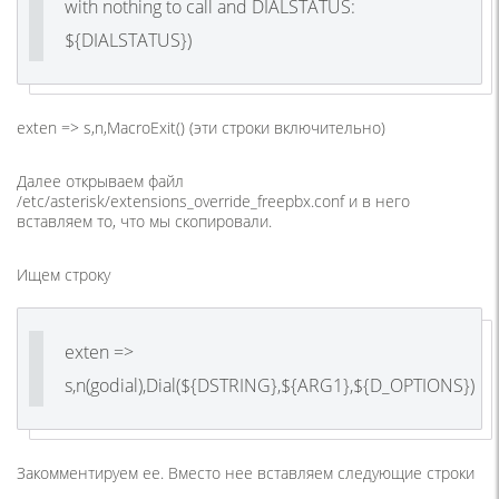
with nothing to call and DIALSTATUS:
${DIALSTATUS})
exten => s,n,MacroExit() (эти строки включительно)
Далее открываем файл
/etc/asterisk/extensions_override_freepbx.conf и в него
вставляем то, что мы скопировали.
Ищем строку
exten =>
s,n(godial),Dial(${DSTRING},${ARG1},${D_OPTIONS})
Закомментируем ее. Вместо нее вставляем следующие строки