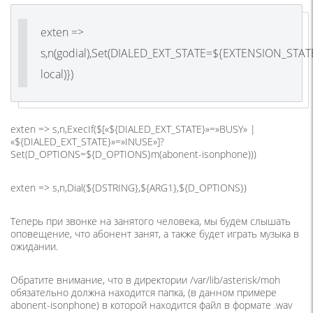
exten =>
s,n(godial),Set(DIALED_EXT_STATE=${EXTENSION_STA
local)})
exten => s,n,ExecIf($[«${DIALED_EXT_STATE}»=»BUSY» |
«${DIALED_EXT_STATE}»=»INUSE»]?
Set(D_OPTIONS=${D_OPTIONS}m(abonent-isonphone)))
exten => s,n,Dial(${DSTRING},${ARG1},${D_OPTIONS})
Теперь при звонке на занятого человека, мы будем слышать
оповещение, что абонент занят, а также будет играть музыка в
ожидании.
Обратите внимание, что в директории /var/lib/asterisk/moh
обязательно должна находится папка, (в данном примере
abonent-isonphone) в которой находится файл в формате .wav