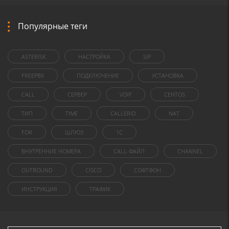
Популярные теги
ASTERISK
НАСТРОЙКА
SIP
FREEPBX
ПОДКЛЮЧЕНИЕ
УСТАНОВКА
CALL
СЕРВЕР
VOIP
CENTOS
ТИП
TIME
CALLERID
NAT
FOR
ШЛЮЗ
1C
ВНУТРЕННИЕ НОМЕРА
CALL-ФАЙЛ
CHANNEL
OUTBOUND
CISCO
СОФТФОН
ИНСТРУКЦИЯ
ТРАФИК