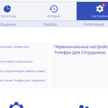
Fanvil X3
2 990 р