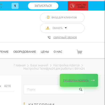
во
КУРС ПО
1
ЗАПИСАТЬСЯ
ст
ZABBIX
Zabbix:
монитор
ВХОД ДЛЯ КЛИЕНТОВ
Asterisk и
VoIP
с 7
сентябр
СКАЧАТЬ
по 11
сентябр
ОБРАТНЫЙ ЗВОНОК
Количество
свободных
мест
8
РЕНИЕ
ОБОРУДОВАНИЕ
ЦЕНЫ
О НАС
ЗАПИСАТЬС
Главная
База знаний
Настройка Asterisk
Настройка Телефум24 для работы с Bitrix24
ПРОВЕРКА НОМЕРА
4216
КАТЕГОРИИ