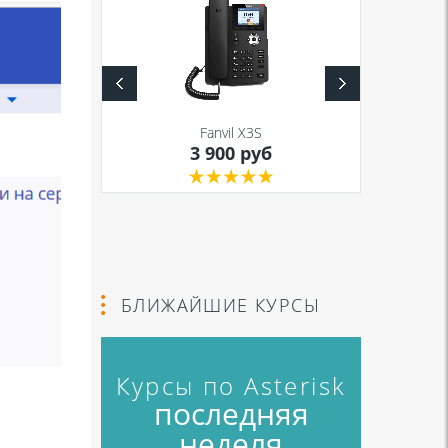
S
Fanvil X3S
уб
3 900 руб
БЛИЖАЙШИЕ КУРСЫ
Курсы по Asterisk
последняя
неделя