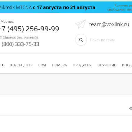
Количест
Mikrotik MTCNA
с 17 августа по 21 августа
свободных ме
 Москве:
team@voxlink.ru
+7 (495) 256-99-99
Ф (Звонок бесплатный):
 (800) 333-75-33
АТС
КОЛЛ-ЦЕНТР
CRM
НОМЕРА
ПРОДУКТЫ
ОБУЧЕНИЕ
ВНЕД