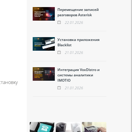
Перемещение записей
разговоров Asterisk
22.01.2026
Установка приложения
Blacklist
21.01.2026
Интеграция VoxDistro и
системы аналитики
IMOTIO
становку
21.01.2026