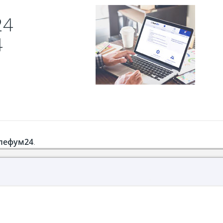
24
4
лефум24
.