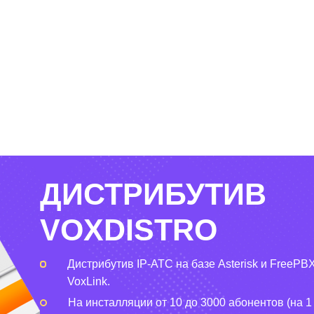
ДИСТРИБУТИВ
VOXDISTRO
Дистрибутив IP-АТС на базе Asterisk и FreePBX
VoxLink.
На инсталляции от 10 до 3000 абонентов (на 1