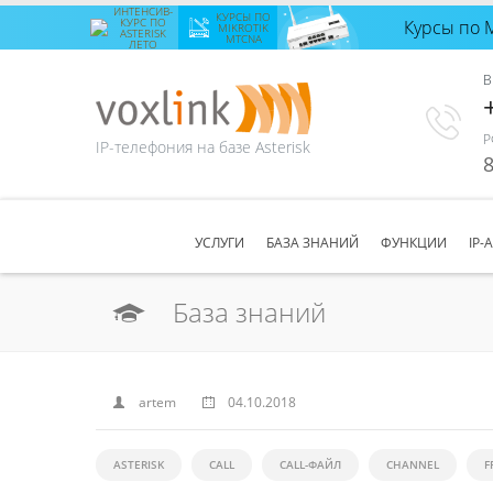
ИНТЕНСИВ-
КУРСЫ ПО
КУРС ПО
Курсы по 
Интенсив-
MIKROTIK
ASTERISK
MTCNA
ЛЕТО
курс по
Asterisk
В
лето
с 24
августа
по 28
августа
Р
IP-телефония на базе Asterisk
Количество
8
свободных
мест
8
ЗАПИСАТЬСЯ
УСЛУГИ
БАЗА ЗНАНИЙ
ФУНКЦИИ
IP-
База знаний
artem
04.10.2018
ASTERISK
CALL
CALL-ФАЙЛ
CHANNEL
F