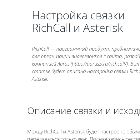
Настройка связки
RichCall и Asterisk
RichCall — программный продукт, предназнач
для организации видеозвонков с сайта, разр
компанией Aurus (https://aurus5.ru/richcall/). В 
статье будет описана настройка связки RichC
Asterisk.
Описание связки и исхо
Между RichCall и Asterisk будет настроено обы
передаваться только звук. Полная запись сесс