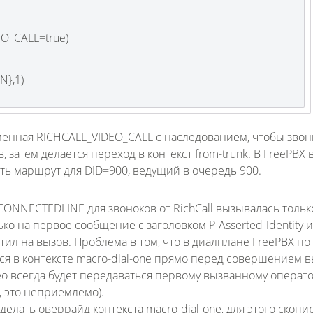
EO_CALL=true)
N},1)
ременная RICHCALL_VIDEO_CALL с наследованием, чтобы звон
, затем делается переход в контекст from-trunk. В FreePBX 
ать маршрут для DID=900, ведущий в очередь 900.
CONNECTEDLINE для звоноков от RichCall вызывалась тольк
ько на первое сообщение с заголовком P-Asserted-Identity и
етил на вызов. Проблема в том, что в диалплане FreePBX по
 в контексте macro-dial-one прямо перед совершением в
ео всегда будет передаваться первому вызванному операто
, это неприемлемо).
елать оверрайд контекста macro-dial-one, для этого скопи