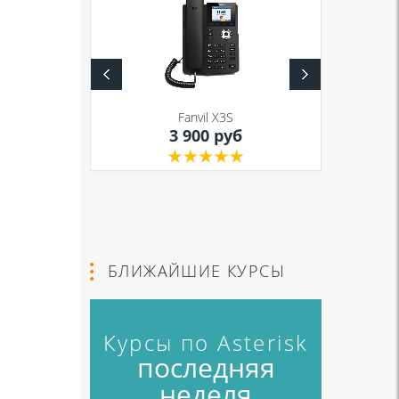
S
Fanvil X3S
уб
3 900 руб
БЛИЖАЙШИЕ КУРСЫ
Курсы по Asterisk
последняя
неделя