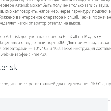
 сервере Asterisk может быть получена только запись звука.
в, сможет говорить, например, через гарнитуру, подключ
ображено в интерфейсе оператора RichCall. Также, по знач
пределяет, какой оператор ответил на вызов.
 Asterisk доступен для сервера RichCall по IP-адресу
сообщениями стандартный порт 5060. Для приёма видеозвон
я операторами — 101, 102 и 103. Также инструкция составл
ен web-интерфейс FreePBX.
erisk
IP-соединение с регистрацией для подключения RichCall, 