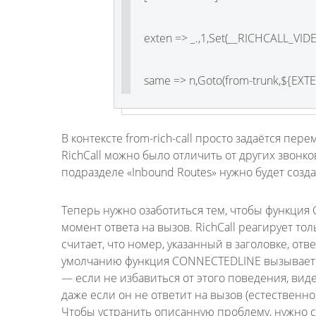
exten => _.,1,Set(__RICHCALL_VID
same => n,Goto(from-trunk,${EXTE
В контексте from-rich-call просто задаётся пе
RichCall можно было отличить от других звонков
подразделе «Inbound Routes» нужно будет созд
Теперь нужно озаботиться тем, чтобы функция 
момент ответа на вызов. RichCall реагирует тол
считает, что номер, указанный в заголовке, отв
умолчанию функция CONNECTEDLINE вызывается
— если не избавиться от этого поведения, вид
даже если он не ответит на вызов (естественно
Чтобы устранить описанную проблему, нужно сд