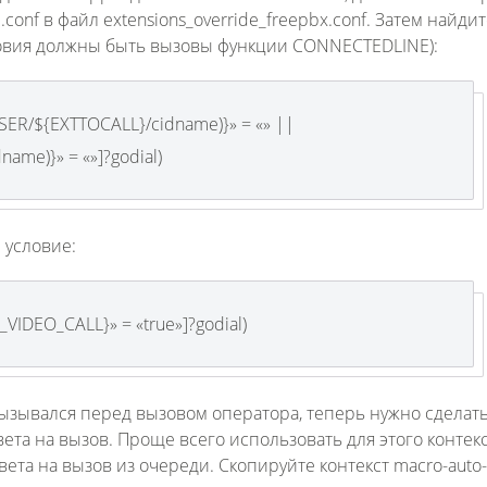
.conf в файл extensions_override_freepbx.conf. Затем найдит
словия должны быть вызовы функции CONNECTEDLINE):
USER/${EXTTOCALL}/cidname)}» = «» ||
me)}» = «»]?godial)
 условие:
_VIDEO_CALL}» = «true»]?godial)
зывался перед вызовом оператора, теперь нужно сделать 
та на вызов. Проще всего использовать для этого контек
ета на вызов из очереди. Скопируйте контекст macro-auto-