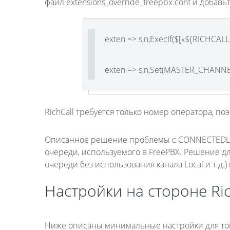
файл extensions_override_freepbx.conf и добав
exten => s,n,ExecIf($[«${RICHCALL
exten => s,n,Set(MASTER_CHAN
RichCall требуется только номер оператора, п
Описанное решение проблемы с CONNECTEDLIN
очереди, используемого в FreePBX. Решение дл
очереди без использования канала Local и т.д.)
Настройки на стороне Ric
Ниже описаны минимальные настройки для того