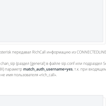
Asterisk передавал RichCall информацию из CONNECTEDLINE
an_sip (раздел [general] в файле sip.conf или подраздел Se
PBX) параметр
match_auth_username=yes
, т.к. при входяще
 не имя пользователя «rich_call».