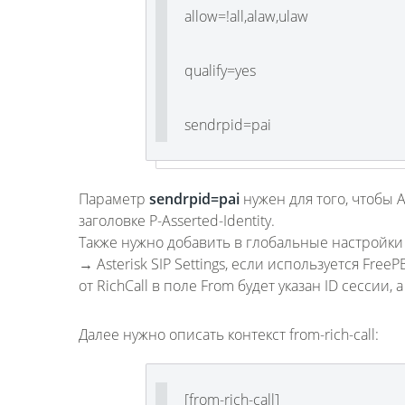
allow=!all,alaw,ulaw
qualify=yes
sendrpid=pai
Параметр
sendrpid=pai
нужен для того, чтобы 
заголовке P-Asserted-Identity.
Также нужно добавить в глобальные настройки ch
→ Asterisk SIP Settings, если используется Free
от RichCall в поле From будет указан ID сессии, а
Далее нужно описать контекст from-rich-call:
[from-rich-call]