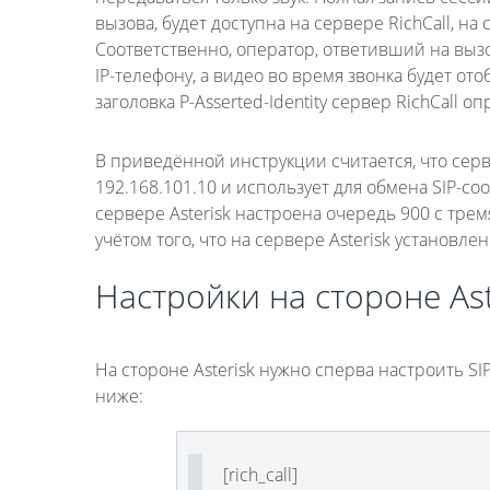
вызова, будет доступна на сервере RichCall, на
Соответственно, оператор, ответивший на вызо
IP-телефону, а видео во время звонка будет от
заголовка P-Asserted-Identity сервер RichCall о
В приведённой инструкции считается, что сервер
192.168.101.10 и использует для обмена SIP-
сервере Asterisk настроена очередь 900 с трем
учётом того, что на сервере Asterisk установл
Настройки на стороне Ast
На стороне Asterisk нужно сперва настроить S
ниже:
[rich_call]