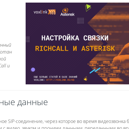
енный
аботан
этой
all и
дные данные
чное SIP-соединение, через которое во время видеозвонка 
ии с видео, звуком и прочими данными, переданными во в