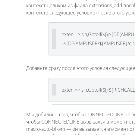
контекст целиком из файла extensions_additional
контексте следующее условие (после этого у
exten => s,n,GotoIf($[«${DB(AMP
«${DB(AMPUSER/${AMPUSER}/cidna
Добавьте сразу после этого условия следующее
exten => s,n,GotoIf($[«${RICHCALL
Мы добились того, чтобы CONNECTEDLINE не вы
чтобы CONNECTEDLINE вызывался в момент отве
macro-auto-blkvm — он вызывается в момент отв