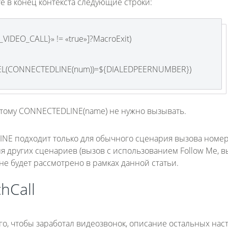
ьте в конец контекста следующие строки:
_VIDEO_CALL}» != «true»]?MacroExit)
NEL(CONNECTEDLINE(num))=${DIALEDPEERNUMBER})
оэтому CONNECTEDLINE(name) не нужно вызывать.
E подходит только для обычного сценария вызова номер
я других сценариев (вызов с использованием Follow Me, в
 не будет рассмотрено в рамках данной статьи.
hCall
, чтобы заработал видеозвонок, описание остальных нас