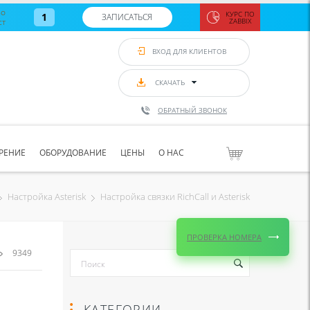
во
КУРС ПО
1
ЗАПИСАТЬСЯ
ст
ZABBIX
Zabbix:
монитор
ВХОД ДЛЯ КЛИЕНТОВ
Asterisk и
VoIP
с 7
сентябр
СКАЧАТЬ
по 11
сентябр
ОБРАТНЫЙ ЗВОНОК
Количество
свободных
мест
8
РЕНИЕ
ОБОРУДОВАНИЕ
ЦЕНЫ
О НАС
ЗАПИСАТЬС
Настройка связки RichCall и Asterisk
Настройка Asterisk
ПРОВЕРКА НОМЕРА
9349
КАТЕГОРИИ