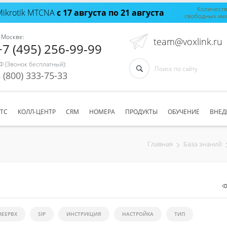
Количест
Mikrotik MTCNA
с 17 августа по 21 августа
свободных ме
 Москве:
team@voxlink.ru
+7 (495) 256-99-99
Ф (Звонок бесплатный):
 (800) 333-75-33
АТС
КОЛЛ-ЦЕНТР
CRM
НОМЕРА
ПРОДУКТЫ
ОБУЧЕНИЕ
ВНЕД
Главная
База знаний
REEPBX
SIP
ИНСТРУКЦИЯ
НАСТРОЙКА
ТИП