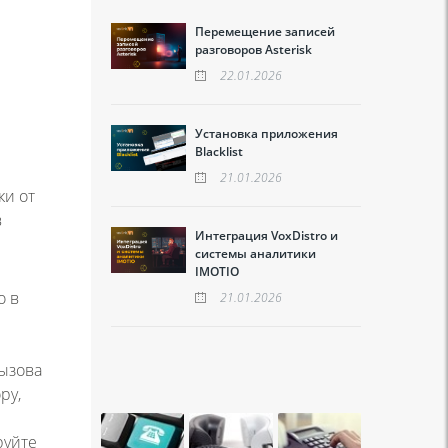
Перемещение записей
разговоров Asterisk
22.01.2026
Установка приложения
Blacklist
21.01.2026
ки от
в
Интеграция VoxDistro и
системы аналитики
IMOTIO
о в
21.01.2026
ызова
ру,
руйте