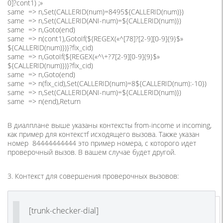
0]?cont1) ;»
same => n,Set(CALLERID(num)=8495${CALLERID(num)})
same => n,Set(CALLERID(ANI-num)=${CALLERID(num)})
same => n,Goto(end)
same => n(cont1),GotoIf(${REGEX(«^[78]?[2-9][0-9]{9}$»
${CALLERID(num)})}?fix_cid)
same => n,GotoIf(${REGEX(«^\+?7[2-9][0-9]{9}$»
${CALLERID(num)})}?fix_cid)
same => n,Goto(end)
same => n(fix_cid),Set(CALLERID(num)=8${CALLERID(num):-10})
same => n,Set(CALLERID(ANI-num)=${CALLERID(num)})
same => n(end),Return
В диалплане выше указаны контексты from-income и incoming,
как пример для контекстf исходящего вызова. Также указан
номер 84444444444 это пример номера, с которого идет
проверочный вызов. В вашем случае будет другой.
3. Контекст для совершения проверочных вызовов:
[trunk-checker-dial]