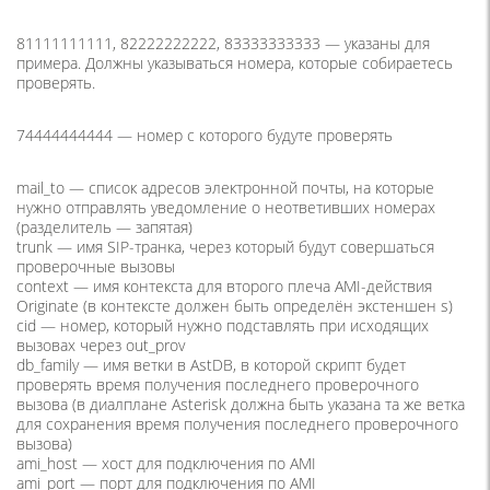
81111111111, 82222222222, 83333333333 — указаны для
примера. Должны указываться номера, которые собираетесь
проверять.
74444444444 — номер с которого будуте проверять
mail_to — список адресов электронной почты, на которые
нужно отправлять уведомление о неответивших номерах
(разделитель — запятая)
trunk — имя SIP-транка, через который будут совершаться
проверочные вызовы
context — имя контекста для второго плеча AMI-действия
Originate (в контексте должен быть определён экстеншен s)
cid — номер, который нужно подставлять при исходящих
вызовах через out_prov
db_family — имя ветки в AstDB, в которой скрипт будет
проверять время получения последнего проверочного
вызова (в диалплане Asterisk должна быть указана та же ветка
для сохранения время получения последнего проверочного
вызова)
ami_host — хост для подключения по AMI
ami_port — порт для подключения по AMI