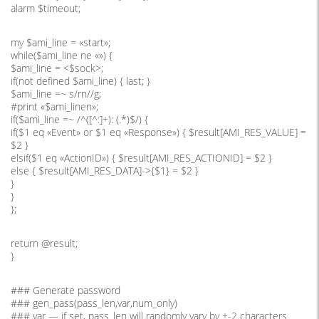
alarm $timeout;
my $ami_line = «start»;
while($ami_line ne «») {
$ami_line = <$sock>;
if(not defined $ami_line) { last; }
$ami_line =~ s/rn//g;
#print «$ami_linen»;
if($ami_line =~ /^([^:]+): (.*)$/) {
if($1 eq «Event» or $1 eq «Response») { $result[AMI_RES_VALUE] =
$2 }
elsif($1 eq «ActionID») { $result[AMI_RES_ACTIONID] = $2 }
else { $result[AMI_RES_DATA]->{$1} = $2 }
}
}
};
return @result;
}
### Generate password
### gen_pass(pass_len,var,num_only)
### var — if set, pass_len will randomly vary by +-2 characters