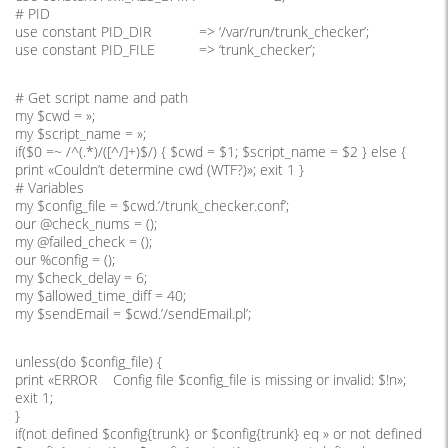
# PID
use constant PID_DIR => ‘/var/run/trunk_checker’;
use constant PID_FILE => ‘trunk_checker’;
# Get script name and path
my $cwd = »;
my $script_name = »;
if($0 =~ /^(.*)/([^/]+)$/) { $cwd = $1; $script_name = $2 } else {
print «Couldn’t determine cwd (WTF?)»; exit 1 }
# Variables
my $config_file = $cwd.’/trunk_checker.conf’;
our @check_nums = ();
my @failed_check = ();
our %config = ();
my $check_delay = 6;
my $allowed_time_diff = 40;
my $sendEmail = $cwd.’/sendEmail.pl’;
unless(do $config_file) {
print «ERROR Config file $config_file is missing or invalid: $!n»;
exit 1;
}
if(not defined $config{trunk} or $config{trunk} eq » or not defined