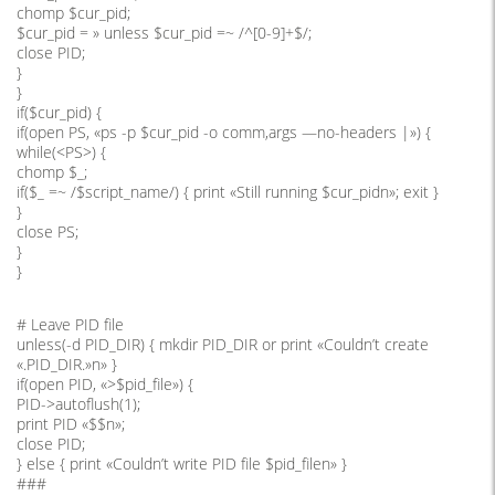
chomp $cur_pid;
$cur_pid = » unless $cur_pid =~ /^[0-9]+$/;
close PID;
}
}
if($cur_pid) {
if(open PS, «ps -p $cur_pid -o comm,args —no-headers |») {
while(<PS>) {
chomp $_;
if($_ =~ /$script_name/) { print «Still running $cur_pidn»; exit }
}
close PS;
}
}
# Leave PID file
unless(-d PID_DIR) { mkdir PID_DIR or print «Couldn’t create
«.PID_DIR.»n» }
if(open PID, «>$pid_file») {
PID->autoflush(1);
print PID «$$n»;
close PID;
} else { print «Couldn’t write PID file $pid_filen» }
###