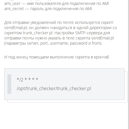
ami_user — имя пользователя для подключения по AMI
ami_secret — пароль для подключения по AMI
Для отправки уведомлений по почте используется скрипт
sendEmail.pl, он должен находиться в одной директории со
скриптом trunk_checker.pl. Настройки SMTP-сервера для
отправки почты нужно указать в теле скрипта sendEmail.pl
(параметры server, port, username, password и from).
И под конец помещаем выполнение скрипта в кронтаб
*/2 * * * *
/opt/trunk_checker/trunk_checker.pl