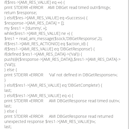
if($res->[AMI_RES_VALUE] eq «») {
print STDERR «ERROR AMI DBGet read timed outn$msg»;
return $response;
} elsif($res->[AMI_RES_VALUE] eq «Success») {
$response->[AMI_RES_DATA] = [];
my $res1 = [‘dummy’, »];
while($res1->[AMI_RES_VALUE] ne ») {
$res1 = read_ami_message($sock,’DBGetResponse’,2);
if($res1->[AMI_RES_ACTIONID] eq $action_id) {
if($res1->[AMI_RES_VALUE] eq ‘DBGetResponse’) {
if(defined $res1->[AMI_RES_DATA]->{‘Val’}) {
push(@{$response->[AMI_RES_DATA]},$res1->[AMI_RES_DATA]->
{‘Val’});
} else {
print STDERR «ERROR ‘Val’ not defined in DBGetResponsen»;
}
} elsif($res1->[AMI_RES_VALUE] eq ‘DBGetComplete’) {
last;
} elsif($res1->[AMI_RES_VALUE] eq ») {
print STDERR «ERROR AMI DBGetResponse read timed outn»;
last;
} else {
print STDERR «ERROR AMI DBGetResponse read returned
unexpected response $res1->[AMI_RES_VALUE]n»;
last;