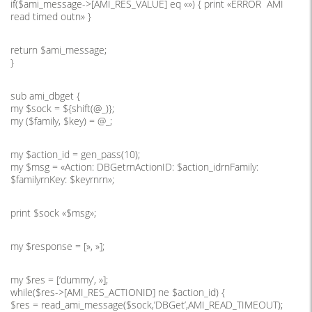
if($ami_message->[AMI_RES_VALUE] eq «») { print «ERROR AMI
read timed outn» }
return $ami_message;
}
sub ami_dbget {
my $sock = ${shift(@_)};
my ($family, $key) = @_;
my $action_id = gen_pass(10);
my $msg = «Action: DBGetrnActionID: $action_idrnFamily:
$familyrnKey: $keyrnrn»;
print $sock «$msg»;
my $response = [», »];
my $res = [‘dummy’, »];
while($res->[AMI_RES_ACTIONID] ne $action_id) {
$res = read_ami_message($sock,’DBGet’,AMI_READ_TIMEOUT);