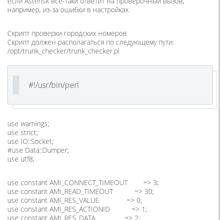
если Asterisk всё-таки ответит на проверочный вызов,
например, из-за ошибки в настройках.
Скрипт проверки городских номеров
Скрипт должен располагаться по следующему пути:
/opt/trunk_checker/trunk_checker.pl
#!/usr/bin/perl
use warnings;
use strict;
use IO::Socket;
#use Data::Dumper;
use utf8;
use constant AMI_CONNECT_TIMEOUT => 3;
use constant AMI_READ_TIMEOUT => 30;
use constant AMI_RES_VALUE => 0;
use constant AMI_RES_ACTIONID => 1;
use constant AMI_RES_DATA => 2;