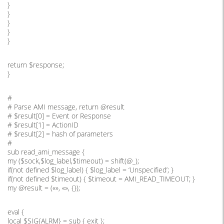
}
}
}
}
}
return $response;
}
#
# Parse AMI message, return @result
# $result[0] = Event or Response
# $result[1] = ActionID
# $result[2] = hash of parameters
#
sub read_ami_message {
my ($sock,$log_label,$timeout) = shift(@_);
if(not defined $log_label) { $log_label = ‘Unspecified’; }
if(not defined $timeout) { $timeout = AMI_READ_TIMEOUT; }
my @result = («», «», {});
eval {
local $SIG{ALRM} = sub { exit };