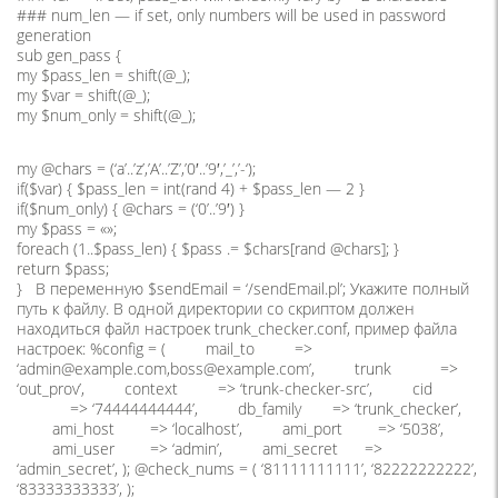
### num_len — if set, only numbers will be used in password
generation
sub gen_pass {
my $pass_len = shift(@_);
my $var = shift(@_);
my $num_only = shift(@_);
my @chars = (‘a’..’z’,’A’..’Z’,’0′..’9′,’_’,’-‘);
if($var) { $pass_len = int(rand 4) + $pass_len — 2 }
if($num_only) { @chars = (‘0’..’9′) }
my $pass = «»;
foreach (1..$pass_len) { $pass .= $chars[rand @chars]; }
return $pass;
} В переменную $sendEmail = ‘/sendEmail.pl’; Укажите полный
путь к файлу. В одной директории со скриптом должен
находиться файл настроек trunk_checker.conf, пример файла
настроек: %config = ( mail_to =>
‘admin@example.com,boss@example.com’, trunk =>
‘out_prov’, context => ‘trunk-checker-src’, cid
=> ‘74444444444’, db_family => ‘trunk_checker’,
ami_host => ‘localhost’, ami_port => ‘5038’,
ami_user => ‘admin’, ami_secret =>
‘admin_secret’, ); @check_nums = ( ‘81111111111’, ‘82222222222’,
‘83333333333’, );