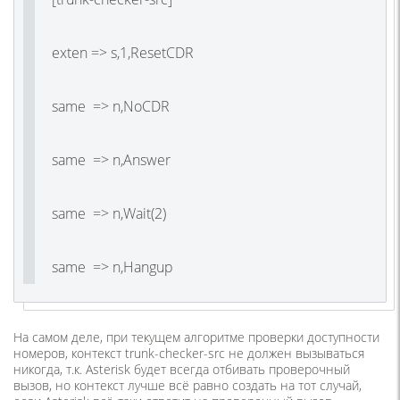
exten => s,1,ResetCDR
same => n,NoCDR
same => n,Answer
same => n,Wait(2)
same => n,Hangup
На самом деле, при текущем алгоритме проверки доступности
номеров, контекст trunk-checker-src не должен вызываться
никогда, т.к. Asterisk будет всегда отбивать проверочный
вызов, но контекст лучше всё равно создать на тот случай,