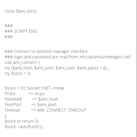
close $ami_sock;
###
### SCRIPT END
###
### Connect to Asterisk manager interface
### login and password are read from /etc/asterisk/manager.conf
sub ami_connect {
my ($ami_host, $ami_port, $ami_user, $ami_pass) = @_;
my $sock = 0;
$sock = IO::Socket::INET->new(
Proto => «tcp»,
PeerAddr => $ami_host,
PeerPort => $ami_port,
Timeout => AMI_CONNECT_TIMEOUT
);
$sock or return 0;
$sock->autoflush(1);