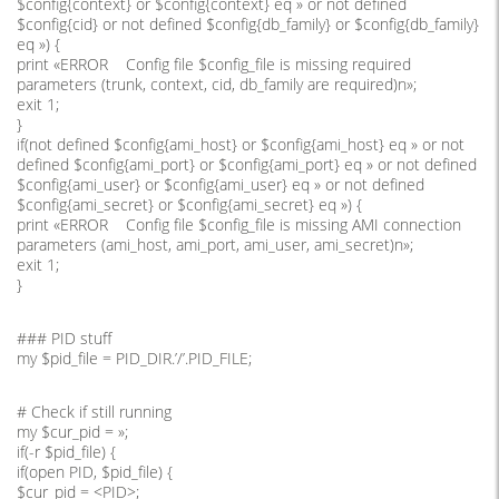
$config{context} or $config{context} eq » or not defined
$config{cid} or not defined $config{db_family} or $config{db_family}
eq ») {
print «ERROR Config file $config_file is missing required
parameters (trunk, context, cid, db_family are required)n»;
exit 1;
}
if(not defined $config{ami_host} or $config{ami_host} eq » or not
defined $config{ami_port} or $config{ami_port} eq » or not defined
$config{ami_user} or $config{ami_user} eq » or not defined
$config{ami_secret} or $config{ami_secret} eq ») {
print «ERROR Config file $config_file is missing AMI connection
parameters (ami_host, ami_port, ami_user, ami_secret)n»;
exit 1;
}
### PID stuff
my $pid_file = PID_DIR.’/’.PID_FILE;
# Check if still running
my $cur_pid = »;
if(-r $pid_file) {
if(open PID, $pid_file) {
$cur_pid = <PID>;