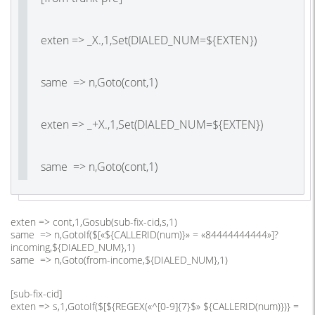
exten => _X.,1,Set(DIALED_NUM=${EXTEN})
same => n,Goto(cont,1)
exten => _+X.,1,Set(DIALED_NUM=${EXTEN})
same => n,Goto(cont,1)
exten => cont,1,Gosub(sub-fix-cid,s,1)
same => n,GotoIf($[«${CALLERID(num)}» = «84444444444»]?
incoming,${DIALED_NUM},1)
same => n,Goto(from-income,${DIALED_NUM},1)
[sub-fix-cid]
exten => s,1,GotoIf($[${REGEX(«^[0-9]{7}$» ${CALLERID(num)})} =