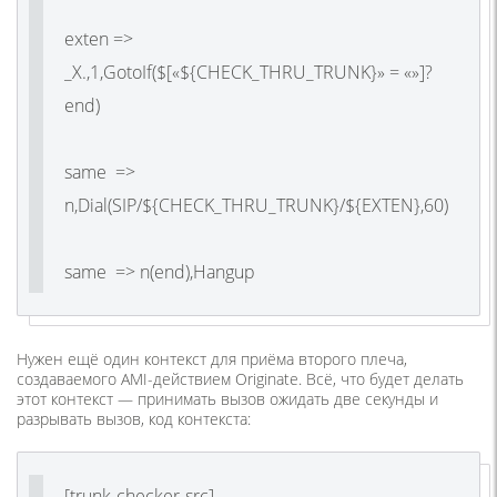
exten =>
_X.,1,GotoIf($[«${CHECK_THRU_TRUNK}» = «»]?
end)
same =>
n,Dial(SIP/${CHECK_THRU_TRUNK}/${EXTEN},60)
same => n(end),Hangup
Нужен ещё один контекст для приёма второго плеча,
создаваемого AMI-действием Originate. Всё, что будет делать
этот контекст — принимать вызов ожидать две секунды и
разрывать вызов, код контекста:
[trunk-checker-src]