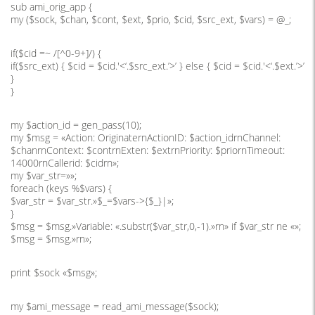
sub ami_orig_app {
my ($sock, $chan, $cont, $ext, $prio, $cid, $src_ext, $vars) = @_;
if($cid =~ /[^0-9+]/) {
if($src_ext) { $cid = $cid.'<‘.$src_ext.’>’ } else { $cid = $cid.'<‘.$ext.’>’
}
}
my $action_id = gen_pass(10);
my $msg = «Action: OriginaternActionID: $action_idrnChannel:
$chanrnContext: $contrnExten: $extrnPriority: $priornTimeout:
14000rnCallerid: $cidrn»;
my $var_str=»»;
foreach (keys %$vars) {
$var_str = $var_str.»$_=$vars->{$_}|»;
}
$msg = $msg.»Variable: «.substr($var_str,0,-1).»rn» if $var_str ne «»;
$msg = $msg.»rn»;
print $sock «$msg»;
my $ami_message = read_ami_message($sock);