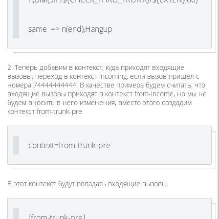
same => n(end),Hangup
2. Теперь добавим в контекст, куда приходят входящие
вызовы, переход в контекст incoming, если вызов пришёл с
номера 74444444444. В качестве примера будем считать, что
входящие вызовы приходят в контекст from-income, но мы не
будем вносить в него изменения, вместо этого создадим
контекст from-trunk-pre
context=from-trunk-pre
В этот контекст будут попадать входящие вызовы.
[from-trunk-pre]