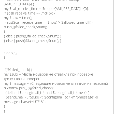
[AMI_RES_DATA]}) {
my $call_receive_time = $resp->[AMI_RES_DATA]->[0];
if($call_receive_time =~ /^d+$/) {
my $now = time();
if(abs($call_receive_time — $now) > $allowed_time_diff) {
push(@failed_check,$num);
}
} else { push(@failed_check,$num); }
} else { push(@failed_check,$num); }
sleep(3);
}
if(@failed_check) {
my $subj = ‘Часть номеров не ответила при проверке
доступности номеров’;
my $message = «Следующие номера не ответили на тестовый
вызов:n».join(‘, ‘,@failed_check);
if(defined $config{mail_to} and $config{mail_to} ne ») {
`$sendEmail -u ‘$subj’ -t ‘$config{mail_to}’ -m ‘$message’ -o
message-charset=UTF-8`;
}
}