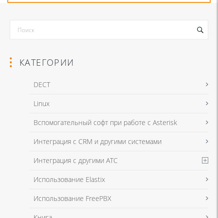
КАТЕГОРИИ
DECT
Linux
Я даю согласие на обработку моих персональных данных для связи
Вспомогательный софт при работе с Asterisk
в соответствии с
Политикой в отношении обработки персональных
данных
и
Политикой конфиденциальности
Интеграция с CRM и другими системами
Интеграция с другими АТС
Я даю согласие на обработку моих персональных данных для связи
Использование Elastix
в соответствии с
Политикой в отношении обработки персональных
данных
и
Политикой конфиденциальности
Использование FreePBX
Книга