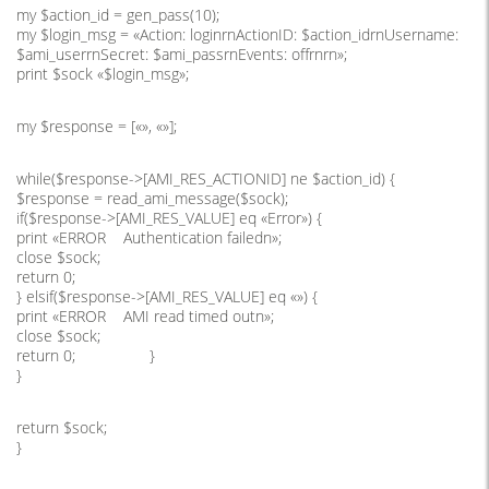
my $action_id = gen_pass(10);
my $login_msg = «Action: loginrnActionID: $action_idrnUsername:
$ami_userrnSecret: $ami_passrnEvents: offrnrn»;
print $sock «$login_msg»;
my $response = [«», «»];
while($response->[AMI_RES_ACTIONID] ne $action_id) {
$response = read_ami_message($sock);
if($response->[AMI_RES_VALUE] eq «Error») {
print «ERROR Authentication failedn»;
close $sock;
return 0;
} elsif($response->[AMI_RES_VALUE] eq «») {
print «ERROR AMI read timed outn»;
close $sock;
return 0; }
}
return $sock;
}