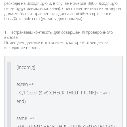
расходы на исходящую и, в случае номеров 8800, входящую
связь будут минимизированы). Список неответивших номеров
должен быть отправлен на адреса admin@example.com и
boss@example.com (указаны для примера).
1. Настраиваем контексты для совершения проверочного
вызова.
Помещаем данные в тот контекст, который отвещает за
исходящие вызовы:
[incomig]
exten =>
_X.,1,GotoIf($[«${CHECK_THRU_TRUNK}» = «»]?
end)
same =>
n,Dial(SIP/${CHECK_THRU_TRUNK}/${EXTEN},60)