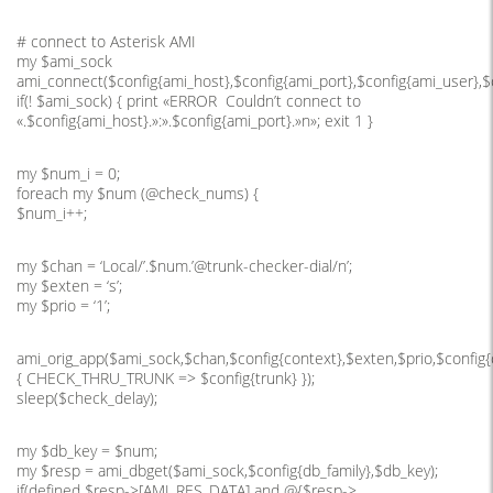
# connect to Asterisk AMI
my $ami_sock
ami_connect($config{ami_host},$config{ami_port},$config{ami_user},$c
if(! $ami_sock) { print «ERROR Couldn’t connect to
«.$config{ami_host}.»:».$config{ami_port}.»n»; exit 1 }
my $num_i = 0;
foreach my $num (@check_nums) {
$num_i++;
my $chan = ‘Local/’.$num.’@trunk-checker-dial/n’;
my $exten = ‘s’;
my $prio = ‘1’;
ami_orig_app($ami_sock,$chan,$config{context},$exten,$prio,$config{c
{ CHECK_THRU_TRUNK => $config{trunk} });
sleep($check_delay);
my $db_key = $num;
my $resp = ami_dbget($ami_sock,$config{db_family},$db_key);
if(defined $resp->[AMI_RES_DATA] and @{$resp->