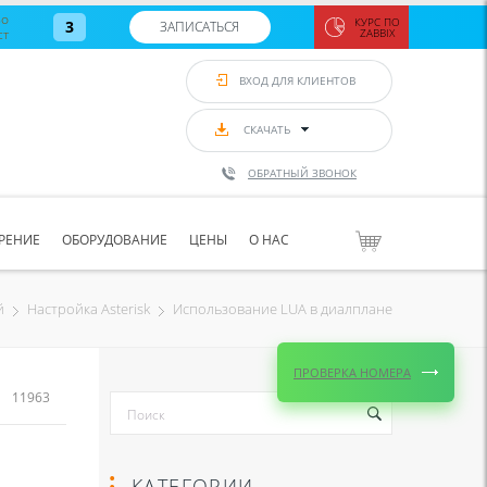
во
КУРС ПО
3
ЗАПИСАТЬСЯ
ст
ZABBIX
Zabbix:
монитор
ВХОД ДЛЯ КЛИЕНТОВ
Asterisk и
VoIP
с 7
сентябр
СКАЧАТЬ
по 11
сентябр
ОБРАТНЫЙ ЗВОНОК
Количество
свободных
мест
8
РЕНИЕ
ОБОРУДОВАНИЕ
ЦЕНЫ
О НАС
ЗАПИСАТЬС
Использование LUA в диалплане
й
Настройка Asterisk
ПРОВЕРКА НОМЕРА
11963
КАТЕГОРИИ