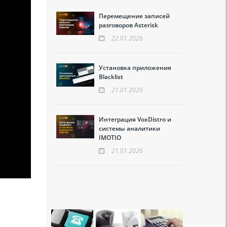
Перемещение записей
разговоров Asterisk
22.01.2026
Установка приложения
Blacklist
21.01.2026
Интеграция VoxDistro и
системы аналитики
IMOTIO
21.01.2026