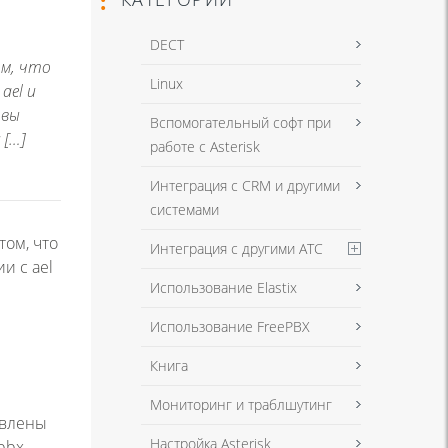
DECT
ом, что
Linux
ael и
овы
Вспомогательный софт при
 […]
работе с Asterisk
Интеграция с CRM и другими
системами
том, что
Интеграция с другими АТС
и с ael
Использование Elastix
Использование FreePBX
Книга
Мониторинг и траблшутинг
овлены
Настройка Asterisk
epbx