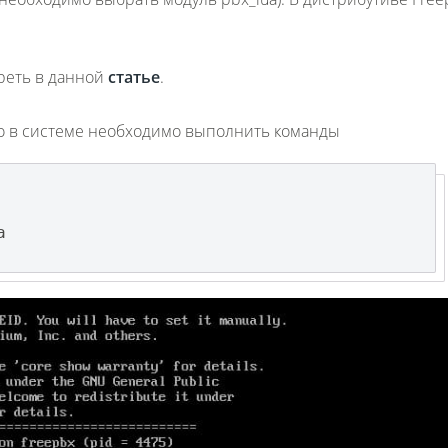
треть в данной
статье
.
a.so в системе необходимо выполнить команды
a