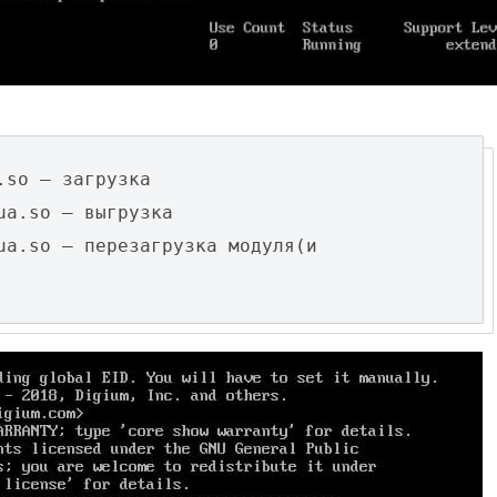
Fanvil X3
2 990 р
.so – загрузка
ua.so – выгрузка
ua.so – перезагрузка модуля(и