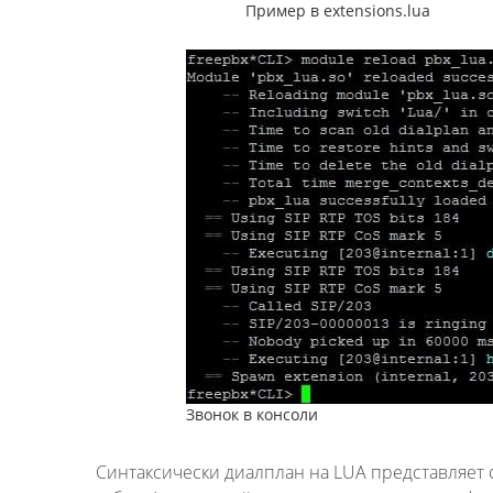
Пример в extensions.lua
Звонок в консоли
Синтаксически диалплан на LUA представляет со