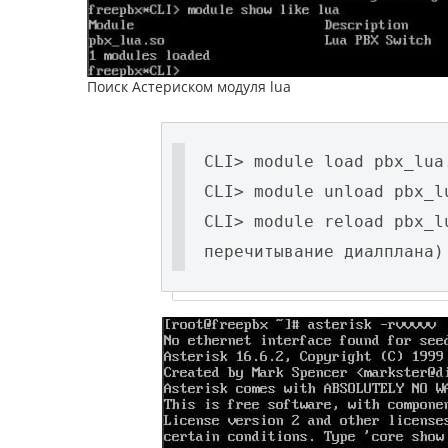
Поиск Астериском модуля lua
CLI> module load pbx_lua
CLI> module unload pbx_l
CLI> module reload pbx_l
перечитывание диалплана)