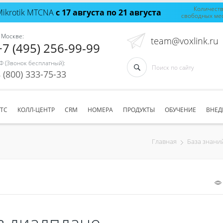
Количест
Mikrotik MTCNA
с 17 августа по 21 августа
свободных ме
 Москве:
team@voxlink.ru
+7 (495) 256-99-99
Ф (Звонок бесплатный):
 (800) 333-75-33
АТС
КОЛЛ-ЦЕНТР
CRM
НОМЕРА
ПРОДУКТЫ
ОБУЧЕНИЕ
ВНЕД
Главная
База знани
в диалплане