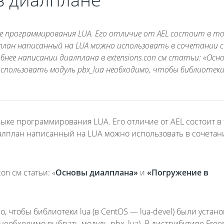
ыке программирования LUA. Его отличие от AEL состоит в т
лан написанный на LUA можно использовать в сочетании с 
нее написании диалплана в extensions.con см статьи: «Осн
спользовать модуль pbx_lua необходимо, чтобы библиотеки
зыке программирования LUA. Его отличие от AEL состоит в 
лплан написанный на LUA можно использовать в сочетани
n см статьи: «
Основы диалплана»
и
«Погружение в
, чтобы библиотеки lua (в CentOS — lua-devel) были устан
е необходимо выбрать модуль pbx_lua). В дистрибутиве Fre