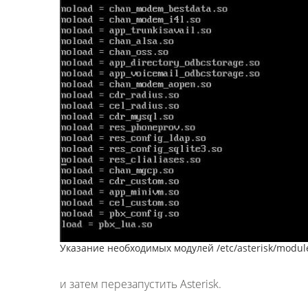
Указание необходимых модулей /etc/asterisk/modul
и затем перезапустить Asterisk.