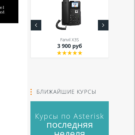
S
Fanvil X3S
уб
3 900 руб
БЛИЖАЙШИЕ КУРСЫ
Курсы по Asterisk
последняя
неделя