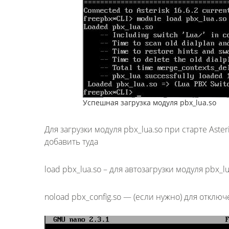
Успешная загрузка модуля pbx_lua.so
Для загрузки модуля pbx_lua.so при старте Aste
добавить туда
load pbx_lua.so – для автозагрузки модуля pbx_l
noload pbx_config.so — (если нужно) для отклю