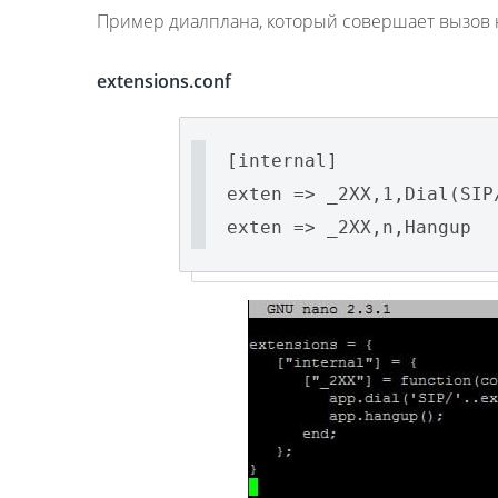
Пример диалплана, который совершает вызов на 
extensions.conf
[internal]
exten => _2XX,1,Dial(SIP
exten => _2XX,n,Hangup