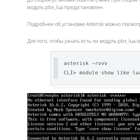
модуль pbx_lua предустановлен.
Подробнее об установке Asterisk можно посмо
Для того, чтобы узнать есть ли модуль pbx_lu
asterisk –rvvv
CLI> module show like lu