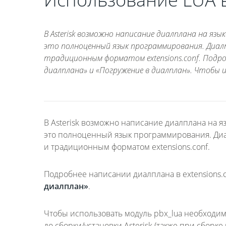
В Asterisk возможно написание диалплана на яз
это полноценный язык программирования. Диалп
традиционным форматом extensions.conf. Подроб
диалплана» и «Погружение в диалплан». Чтобы и
В Asterisk возможно написание диалплана на я
это полноценный язык программирования. Диа
и традиционным форматом extensions.conf.
Подробнее написании диалплана в extensions.co
диалплан»
.
Чтобы использовать модуль pbx_lua необходимо
до сборки/установки Asterisk (также при сборк