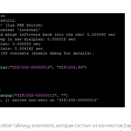
бой таблицу extensions, которая состоит из контекстов (та