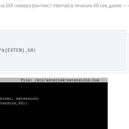
2ХХ номера (контекст internal) в течение 60 сек, далее — 
/${EXTEN},60)