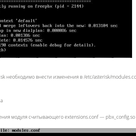
risk необходимо внести изменения в /etc/asterisk/modules.co
ua
чения модуля считывающего extensions.conf — pbx_config.so