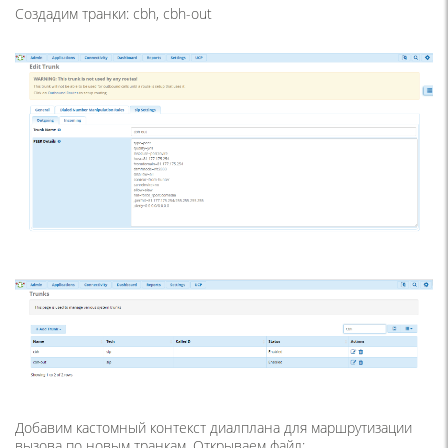
Создадим транки: cbh, cbh-out
Добавим кастомный контекст диалплана для маршрутизации
вызова по новым транкам. Открываем файл: