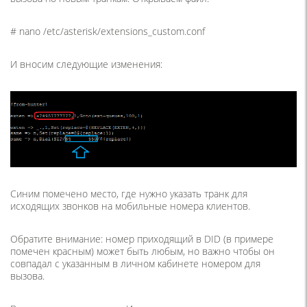
# nano /etc/asterisk/extensions_custom.conf
И вносим следующие изменения:
Синим помечено место, где нужно указать транк для
исходящих звонков на мобильные номера клиентов.
Обратите внимание: номер приходящий в DID (в примере
помечен красным) может быть любым, но важно чтобы он
совпадал с указанным в личном кабинете номером для
вызова.