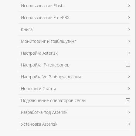
Я даю согласие на обработку моих персональных данных для связи
Использование Elastix
в соответствии с
Политикой в отношении обработки персональных
данных
и
Политикой конфиденциальности
Использование FreePBX
Книга
Мониторинг и траблшутинг
Настройка Asterisk
Настройка IP-телефонов
Настройка VoIP-оборудования
Новости и Статьи
Подключение операторов связи
Разработка под Asterisk
Установка Asterisk