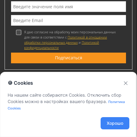
Я даю согласие на обработку моих персональных данных
для связи в соответствии с
Политикой в отношении
обработки персональных данных
и
Политикой
конфиденциальности
🍪 Cookies
Присоединяйтесь к нам
На нашем сайте собираются Cookies. Отключить сбор
Cookies можно в настройках вашего браузера.
Политика
Cookies
Хорошо
@ 2011-2026 ООО "Вокс Линк" Установка и настройка Asterisk. IP-телефония
для офиса и Call-центры., ИНН: 7715856113, ОГРН: 1117746186084. Все права
защищены.