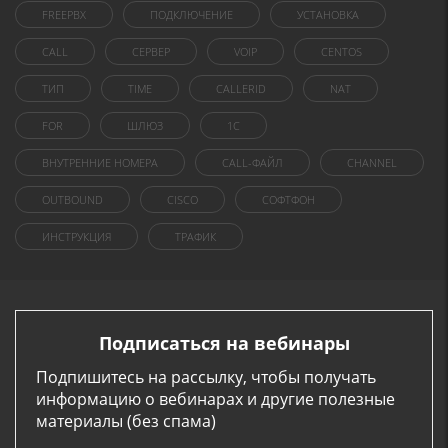
FREEPBX
ПОДКЛЮЧЕНИЕ
УСТАНОВКА
CALL
СЕРВЕР
VOIP
CENTOS
ТИП
TIME
CALLERID
NAT
FOR
ШЛЮЗ
1C
ВНУТРЕННИЕ НОМЕРА
CALL-ФАЙЛ
CHANNEL
OUTBOUND
CISCO
СОФТФОН
ИНСТРУКЦИЯ
ТРАФИК
Подписаться на вебинары
Подпишитесь на рассылку, чтобы получать
информацию о вебинарах и другие полезные
материалы (без спама)