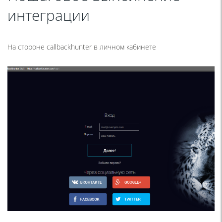
интеграции
На стороне callbackhunter в личном кабинете