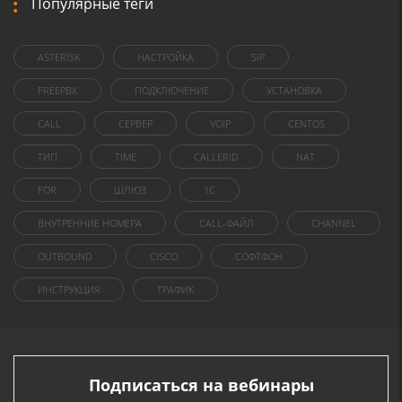
Популярные теги
ASTERISK
НАСТРОЙКА
SIP
FREEPBX
ПОДКЛЮЧЕНИЕ
УСТАНОВКА
CALL
СЕРВЕР
VOIP
CENTOS
ТИП
TIME
CALLERID
NAT
FOR
ШЛЮЗ
1C
ВНУТРЕННИЕ НОМЕРА
CALL-ФАЙЛ
CHANNEL
OUTBOUND
CISCO
СОФТФОН
ИНСТРУКЦИЯ
ТРАФИК
Подписаться на вебинары