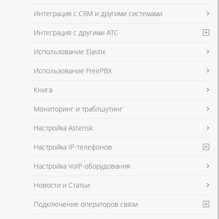
данных
и
Политикой конфиденциальности
Интеграция с CRM и другими системами
Интеграция с другими АТС
Я даю согласие на обработку моих персональных данных для связи
Использование Elastix
в соответствии с
Политикой в отношении обработки персональных
данных
и
Политикой конфиденциальности
Использование FreePBX
Книга
Мониторинг и траблшутинг
Настройка Asterisk
Настройка IP-телефонов
Настройка VoIP-оборудования
Новости и Статьи
Подключение операторов связи