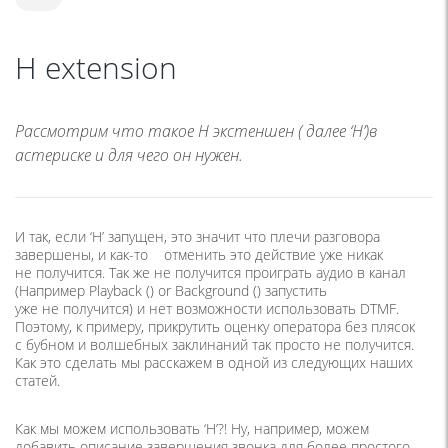
H extension
Рассмотрим что такое H экстеншен ( далее ‘H’)в
астериске и для чего он нужен.
И так, если ‘H’ запущен, это значит что плечи разговора
завершены, и
как-то
отменить это действие уже никак
не получится. Так же не получится проиграть аудио в канал
(Например Playback () or Background () запустить
уже не получится) и нет возможности использовать DTMF.
Поэтому, к примеру, прикрутить оценку оператора без плясок
с бубном и волшебных заклинаний так просто не получится.
Как это сделать мы расскажем в одной из следующих наших
статей.
Как мы можем использовать ‘H’?! Ну, например, можем
добавить описание завершения звонка для более простого