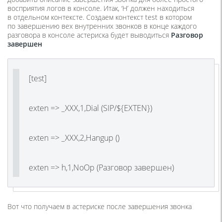
восприятия логов в консоле. Итак, ‘H’ должен находиться
в отдельном контексте. Создаем контекст test в котором
по завершению вех внутренних звонков в конце каждого
разговора в консоле астериска будет выводиться
Разговор
завершен
[test]
exten => _XXX,1,Dial (SIP/${EXTEN})
exten => _XXX,2,Hangup ()
exten => h,1,NoOp (Разговор завершен)
Вот что получаем в астериске после завершения звонка