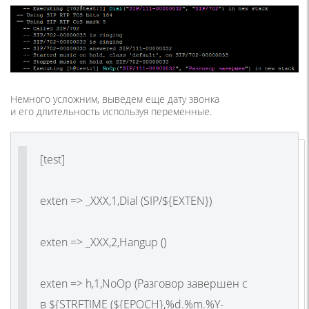
Немного усложним, выведем еще дату звонка
и его длительность используя переменные.
[test]
exten => _XXX,1,Dial (SIP/${EXTEN})
exten => _XXX,2,Hangup ()
exten => h,1,NoOp (Разговор завершен c
в ${STRFTIME (${EPOCH},%d.%m.%Y-