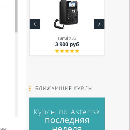
S
Fanvil X3S
уб
3 900 руб
БЛИЖАЙШИЕ КУРСЫ
Курсы по Asterisk
последняя
неделя
ции.