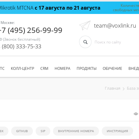
Количест
Mikrotik MTCNA
с 17 августа по 21 августа
свободных ме
 Москве:
team@voxlink.ru
+7 (495) 256-99-99
Ф (Звонок бесплатный):
 (800) 333-75-33
АТС
КОЛЛ-ЦЕНТР
CRM
НОМЕРА
ПРОДУКТЫ
ОБУЧЕНИЕ
ВНЕД
Главная
База 
BX
GITHUB
SIP
ВНУТРЕННИЕ НОМЕРА
ИНСТРУКЦИЯ