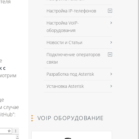
ателя
Настройка IP-телефонов
Настройка VoIP-
оборудования
Новости и Статьи
Подключение операторов
е
связи
 с
Разработка под Asterisk
смотрим
Установка Asterisk
це
м случае
itHub”:
VOIP ОБОРУДОВАНИЕ