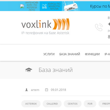
ИНТЕНСИВ-
КУРСЫ ПО
КУРС ПО
Курсы по 
Интенсив-
MIKROTIK
ASTERISK
MTCNA
ЛЕТО
курс по
Asterisk
В
лето
с 24
августа
по 28
августа
Р
IP-телефония на базе Asterisk
Количество
8
свободных
мест
8
ЗАПИСАТЬСЯ
УСЛУГИ
БАЗА ЗНАНИЙ
ФУНКЦИИ
IP-
База знаний
artem
09.01.2018
ASTERISK
CALLERID
CENTOS
FOR
FREEP