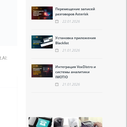
Перемещение записей
разговоров Asterisk
22.01.2026
Установка приложения
Blacklist
21.01.2026
AI:
Интеграция VoxDistro и
системы аналитики
IMOTIO
21.01.2026