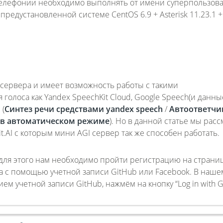
 телефонии необходимо выполнять от имени суперпользов
 предустановленной системе CentOS 6.9 + Asterisk 11.23.1 +
 сервера и имеет возможность работы с такими
олоса как Yandex SpeechKit Cloud, Google Speech(и данны
 (
Синтез речи средствами yandex speech
/
Автоответчик
 в автоматическом режиме
). Но в данной статье мы рас
.AI с которым мини AGI сервер так же способен работать.
я этого нам необходимо пройти регистрацию на страни
ожна с помощью учетной записи GitHub или Facebook. В наше
м учетной записи GitHub, нажмём на кнопку “Log in with G