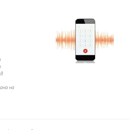
л
о
 В
ана на