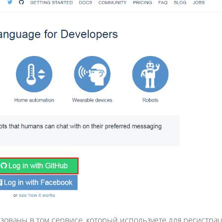
Fanvil X3
2 990 р
зованы в том сервисе, который используете для регистра