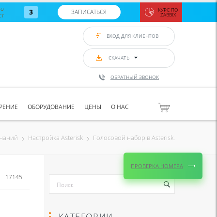
во
КУРС ПО
3
ЗАПИСАТЬСЯ
ст
ZABBIX
Zabbix:
монитор
ВХОД ДЛЯ КЛИЕНТОВ
Asterisk и
VoIP
с 7
сентябр
СКАЧАТЬ
по 11
сентябр
ОБРАТНЫЙ ЗВОНОК
Количество
свободных
мест
8
РЕНИЕ
ОБОРУДОВАНИЕ
ЦЕНЫ
О НАС
ЗАПИСАТЬС
Голосовой набор в Asterisk.
знаний
Настройка Asterisk
ПРОВЕРКА НОМЕРА
17145
КАТЕГОРИИ