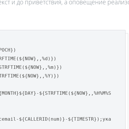
екст и до приветствия, а оповещение реализ
POCH})
RFTIME(${NOW},,%d)})
STRFTIME(${NOW},,%m)})
TRFTIME(${NOW},,%Y)})
{MONTH}${DAY}-${STRFTIME(${NOW},,%H%M%S
cemail-${CALLERID(num)}-${TIMESTR});ука