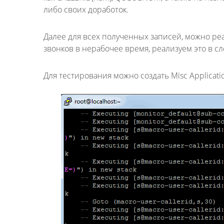
либо своих доработок.
Далее для всех полученных записей, можно ре
звонков в нерабочее время, реализуем это в с
Для тестирования можно создать Misc Applicati