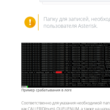
Папку для записей, необхо
пользователя Asterisk.
Пример срабатывания в логе
Соответственно для указания необходимой пап
как CALLERID(num), QUEUENUM, а также на наз