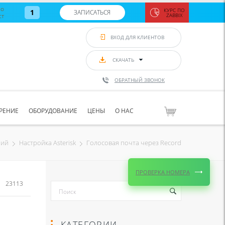
во
КУРС ПО
1
ЗАПИСАТЬСЯ
ст
ZABBIX
Zabbix:
монитор
ВХОД ДЛЯ КЛИЕНТОВ
Asterisk и
VoIP
с 7
сентябр
СКАЧАТЬ
по 11
сентябр
ОБРАТНЫЙ ЗВОНОК
Количество
свободных
мест
8
РЕНИЕ
ОБОРУДОВАНИЕ
ЦЕНЫ
О НАС
ЗАПИСАТЬС
Голосовая почта через Record
ний
Настройка Asterisk
ПРОВЕРКА НОМЕРА
23113
КАТЕГОРИИ