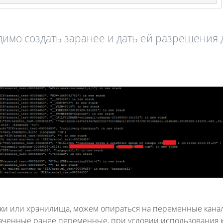
димо создать заранее и дать ей разрешения 
ки или хранилища, можем опираться на переменные канал
наченные ранее переменные, при условии использования 