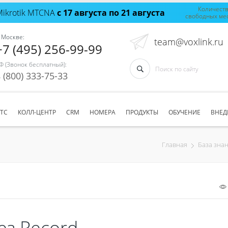
Количест
Mikrotik MTCNA
с 17 августа по 21 августа
свободных ме
 Москве:
team@voxlink.ru
+7 (495) 256-99-99
Ф (Звонок бесплатный):
 (800) 333-75-33
АТС
КОЛЛ-ЦЕНТР
CRM
НОМЕРА
ПРОДУКТЫ
ОБУЧЕНИЕ
ВНЕД
Главная
База зна
ез Record