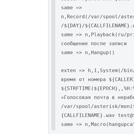
same =>
n,Record(/var/spool/aste
/${DAY}/${CALLFILENAME}.
same => n,Playback(ru/pr
сообщение после записи
same => n,Hangup()
exten => h,1,System(/bin
время от номера ${CALLER
${STRFTIME(${EPOCH},,%H:
«Голосовая почта в нераб
/var/spool/asterisk/moni
{CALLFILENAME}.wav test@
same => n,Macro(hangupca