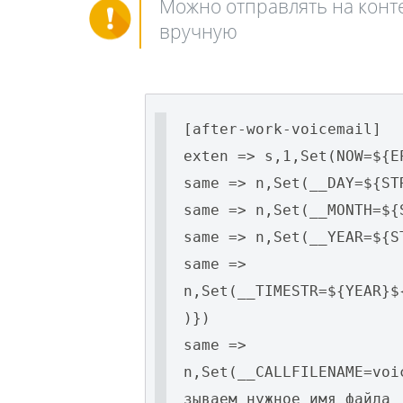
Можно отправлять на конт
вручную
[after-work-voicemail]
exten => s,1,Set(NOW=${E
same => n,Set(__DAY=${ST
same => n,Set(__MONTH=${
same => n,Set(__YEAR=${S
same =>
n,Set(__TIMESTR=${YEAR}$
)})
same =>
n,Set(__CALLFILENAME=voi
зываем нужное имя файла