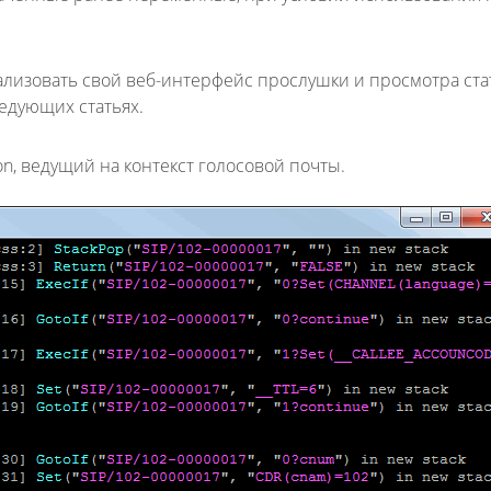
ализовать свой веб-интерфейс прослушки и просмотра ста
ледующих статьях.
on, ведущий на контекст голосовой почты.