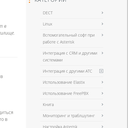
DECT
Linux
т в
нилище.
Вспомогательный софт при
работе с Asterisk
Интеграция с CRM и другими
системами
Интеграция с другими АТС
 в
Использование Elastix
Использование FreePBX
Книга
диться
Мониторинг и траблшутинг
то в
Настройка Asterisk