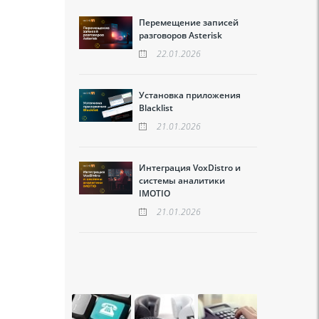
Перемещение записей
разговоров Asterisk
22.01.2026
Установка приложения
Blacklist
21.01.2026
Интеграция VoxDistro и
системы аналитики
IMOTIO
21.01.2026