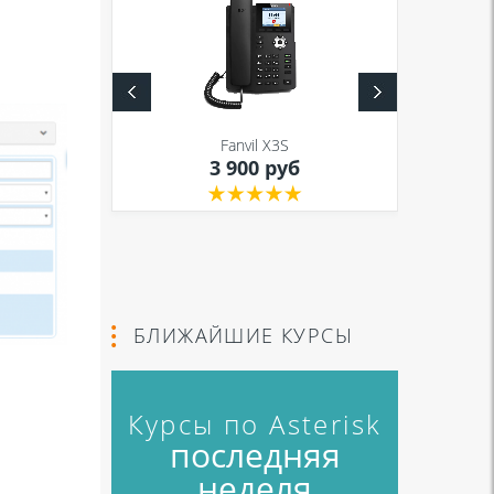
S
Fanvil X3S
уб
3 900 руб
БЛИЖАЙШИЕ КУРСЫ
Курсы по Asterisk
последняя
неделя