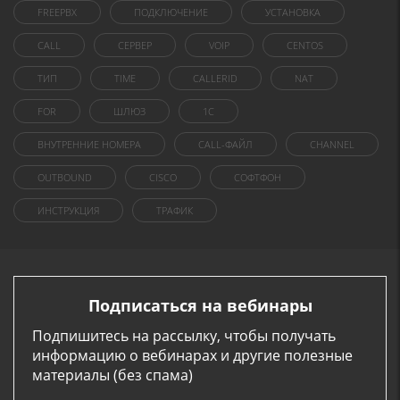
FREEPBX
ПОДКЛЮЧЕНИЕ
УСТАНОВКА
CALL
СЕРВЕР
VOIP
CENTOS
ТИП
TIME
CALLERID
NAT
FOR
ШЛЮЗ
1C
ВНУТРЕННИЕ НОМЕРА
CALL-ФАЙЛ
CHANNEL
OUTBOUND
CISCO
СОФТФОН
ИНСТРУКЦИЯ
ТРАФИК
Подписаться на вебинары
Подпишитесь на рассылку, чтобы получать
информацию о вебинарах и другие полезные
материалы (без спама)