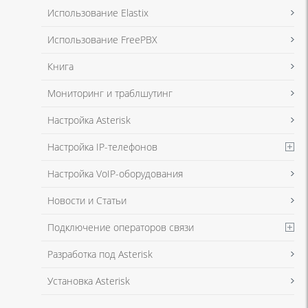
Я даю согласие на обработку моих персональных данных для связи
Использование Elastix
в соответствии с
Политикой в отношении обработки персональных
данных
и
Политикой конфиденциальности
Использование FreePBX
Книга
Мониторинг и траблшутинг
Настройка Asterisk
Настройка IP-телефонов
Настройка VoIP-оборудования
Новости и Статьи
Подключение операторов связи
Разработка под Asterisk
Установка Asterisk