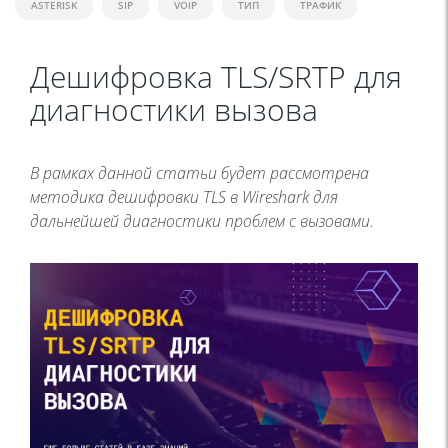
ASTERISK
SIP
VOIP
ТИП
ТРАФИК
Дешифровка TLS/SRTP для
диагностики вызова
В рамках данной статьи будет рассмотрена
методика дешифровки TLS в Wireshark для
дальнейшей диагностики проблем с вызовами.