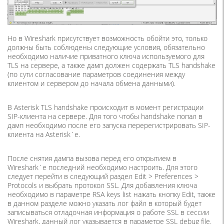
Но в Wireshark присутствует возможность обойти это, только
должны быть соблюдены следующие условия, обязательно
необходимо наличие приватного ключа используемого для
TLS на сервере, а также дамп должен содержать TLS handshake
(по сути согласование параметров соединения между
клиентом и сервером до начала обмена данными).
В Asterisk TLS handshake происходит в момент регистрации
SIP-клиента на сервере. Для того чтобы handshake попал в
дамп необходимо после его запуска перерегистрировать SIP-
клиента на Asterisk`е.
После снятия дампа вызова перед его открытием в
Wireshark`е последний необходимо настроить. Для этого
следует перейти в следующий раздел Edit > Preferences >
Protocols и выбрать протокол SSL. Для добавления ключа
необходимо в параметре RSA keys list нажать кнопку Edit, также
в данном разделе можно указать лог файл в который будет
записываться отладочная информация о работе SSL в сессии
Wireshark, данный лог указывается в параметре SSL debug file.