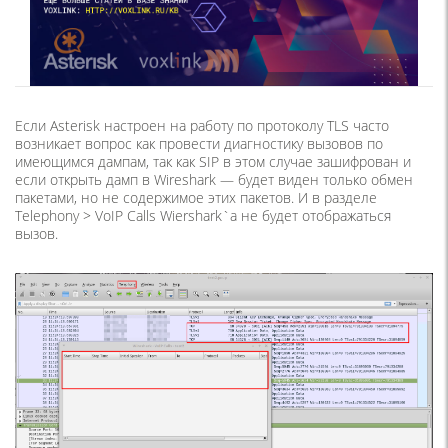
Если Asterisk настроен на работу по протоколу TLS часто
возникает вопрос как провести диагностику вызовов по
имеющимся дампам, так как SIP в этом случае зашифрован и
если открыть дамп в Wireshark — будет виден только обмен
пакетами, но не содержимое этих пакетов. И в разделе
Telephony > VoIP Calls Wiershark`а не будет отображаться
вызов.