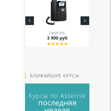
S
Fanvil X3S
уб
3 900 руб
БЛИЖАЙШИЕ КУРСЫ
Курсы по Asterisk
последняя
неделя