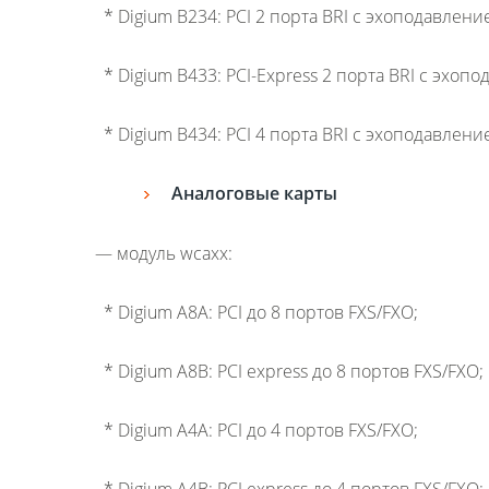
* Digium B234: PCI 2 порта BRI с эхоподавлени
* Digium B433: PCI-Express 2 порта BRI с эхоп
* Digium B434: PCI 4 порта BRI с эхоподавлени
Аналоговые карты
— модуль wcaxx:
* Digium A8A: PCI до 8 портов FXS/FXO;
* Digium A8B: PCI express до 8 портов FXS/FXO;
* Digium A4A: PCI до 4 портов FXS/FXO;
* Digium A4B: PCI express до 4 портов FXS/FXO;