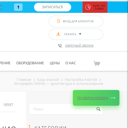
во
КУРС ПО
1
ЗАПИСАТЬСЯ
ст
ZABBIX
Zabbix:
монитор
ВХОД ДЛЯ КЛИЕНТОВ
Asterisk и
VoIP
с 7
сентябр
СКАЧАТЬ
по 11
сентябр
ОБРАТНЫЙ ЗВОНОК
Количество
свободных
мест
8
РЕНИЕ
ОБОРУДОВАНИЕ
ЦЕНЫ
О НАС
ЗАПИСАТЬС
Главная
База знаний
Настройка Asterisk
Интерфейс DAHDI — архитектура и использование
ПРОВЕРКА НОМЕРА
18597
КАТЕГОРИИ