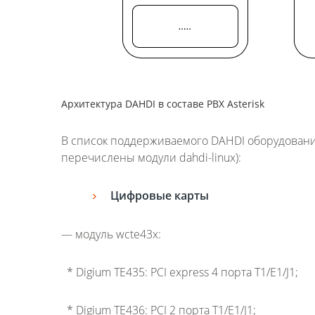
Архитектура DAHDI в составе PBX Asterisk
В список поддерживаемого DAHDI оборудовани
перечислены модули dahdi-linux):
Цифровые карты
— модуль wcte43x:
* Digium TE435: PCI express 4 порта T1/E1/J1;
* Digium TE436: PCI 2 порта T1/E1/J1;