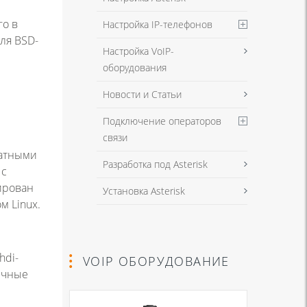
го в
Настройка IP-телефонов
ля BSD-
Настройка VoIP-
оборудования
Новости и Статьи
Подключение операторов
связи
ратными
Разработка под Asterisk
 с
лирован
Установка Asterisk
м Linux.
hdi-
VOIP ОБОРУДОВАНИЕ
личные