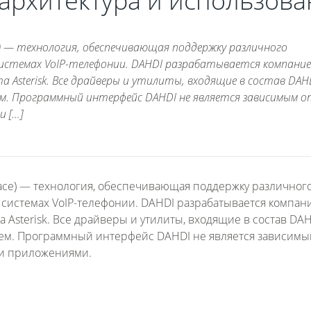
архитектура и использова
ace) — технология, обеспечивающая поддержку различного
системах VoIP-телефонии. DAHDI разрабатывается компани
а Asterisk. Все драйверы и утилиты, входящие в состав DAH
. Программный интерфейс DAHDI не является зависимым о
и […]
erface) — технология, обеспечивающая поддержку различног
 системах VoIP-телефонии. DAHDI разрабатывается компан
а Asterisk. Все драйверы и утилиты, входящие в состав DA
м. Программный интерфейс DAHDI не является зависимы
ими приложениями.