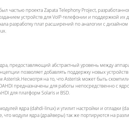
был частью проекта Zapata Telephony Project, разработанно
зданием устройств для VoIP-телефонии и поддержкой их д
начала разработку плат расширений по аналогии с дизайном
ux.
ядра, предоставляющий абстрактный уровень между аппа
онцепции позволяет добавлять поддержку новых устройств
Asterisk.Несмотря на то, что Asterisk может быть скомпи
DAHDI предназначены для работы непосредственно с ядро
DI для платформ Solaris и BSD.
дулей ядра (dahdi-linux) и утилит настройки и отладки (da
е, что модули ядра (драйверы) так же портируются на раз