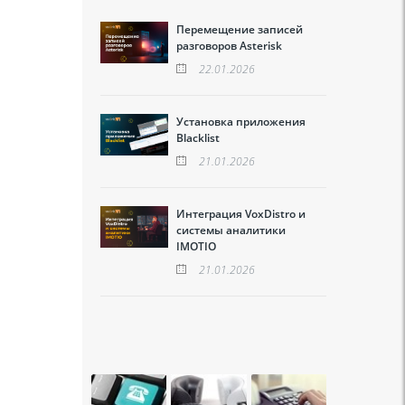
Перемещение записей
разговоров Asterisk
22.01.2026
Установка приложения
Blacklist
21.01.2026
Интеграция VoxDistro и
системы аналитики
IMOTIO
21.01.2026