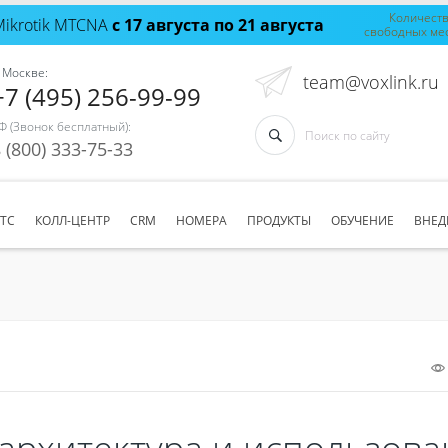
Количест
Mikrotik MTCNA
с 17 августа по 21 августа
свободных ме
 Москве:
team@voxlink.ru
+7 (495) 256-99-99
Ф (Звонок бесплатный):
 (800) 333-75-33
АТС
КОЛЛ-ЦЕНТР
CRM
НОМЕРА
ПРОДУКТЫ
ОБУЧЕНИЕ
ВНЕД