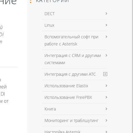
ние
DECT
Linux
ей
DI
Вспомогательный софт при
т
работе с Asterisk
Интеграция с CRM и другими
системами
Интеграция с другими АТС
о
Использование Elastix
ией
HDI
Использование FreePBX
м от
Книга
Мониторинг и траблшутинг
Настройка Asterisk