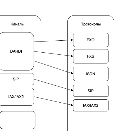
Fanvil X3
2 990 р