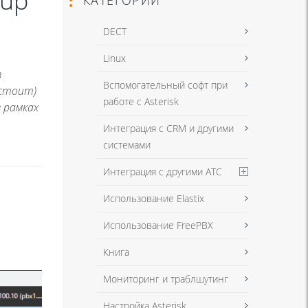
 up
DECT
Linux
в
Вспомогательный софт при
 стоит)
работе с Asterisk
 рамках
Интеграция с CRM и другими
системами
Интеграция с другими АТС
Использование Elastix
Использование FreePBX
Книга
Мониторинг и траблшутинг
Настройка Asterisk