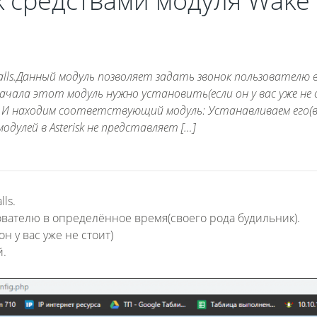
sk средствами модуля Wake
lls.Данный модуль позволяет задать звонок пользователю 
 начала этот модуль нужно установить(если он у вас уже не
. И находим соответствующий модуль: Устанавливаем его(в
дулей в Asterisk не представляет […]
ls.
ователю в определённое время(своего рода будильник).
н у вас уже не стоит)
й.