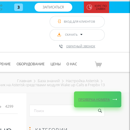
во
КУРС ПО
3
ЗАПИСАТЬСЯ
ст
ZABBIX
Zabbix:
монитор
ВХОД ДЛЯ КЛИЕНТОВ
Asterisk и
VoIP
с 7
сентябр
СКАЧАТЬ
по 11
сентябр
ОБРАТНЫЙ ЗВОНОК
Количество
свободных
мест
8
РЕНИЕ
ОБОРУДОВАНИЕ
ЦЕНЫ
О НАС
ЗАПИСАТЬС
Главная
База знаний
Настройка Asterisk
ик на Asterisk средствами модуля Wake up Calls в Frepbx 13
ПРОВЕРКА НОМЕРА
4299
КАТЕГОРИИ