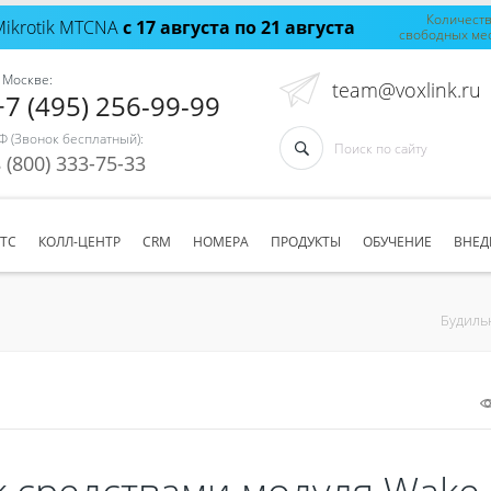
Количест
Mikrotik MTCNA
с 17 августа по 21 августа
свободных ме
 Москве:
team@voxlink.ru
+7 (495) 256-99-99
Ф (Звонок бесплатный):
 (800) 333-75-33
АТС
КОЛЛ-ЦЕНТР
CRM
НОМЕРА
ПРОДУКТЫ
ОБУЧЕНИЕ
ВНЕД
Будильн