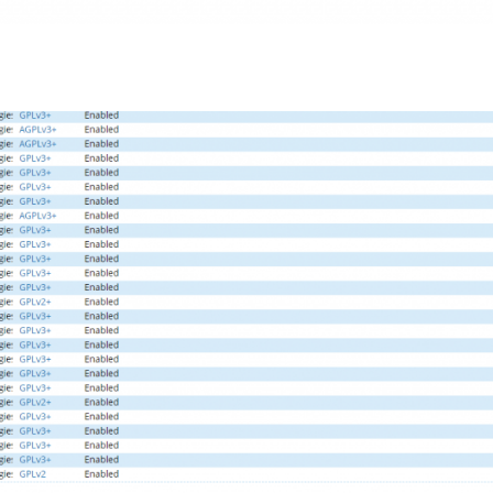
Fanvil X3
2 990 р