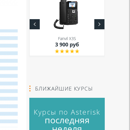
S
Fanvil X3S
уб
3 900 руб
БЛИЖАЙШИЕ КУРСЫ
Курсы по Asterisk
последняя
неделя