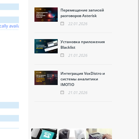
Перемещение записей
разговоров Asterisk
22.01.2026
Установка приложения
Blacklist
21.01.2026
Интеграция VoxDistro и
системы аналитики
IMOTIO
21.01.2026