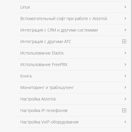
Linux
Я даю согласие на обработку моих персональных данных для связи
Вспомогательный софт при работе с Asterisk
в соответствии с
Политикой в отношении обработки персональных
данных
и
Политикой конфиденциальности
Интеграция с CRM и другими системами
Интеграция с другими АТС
Я даю согласие на обработку моих персональных данных для связи
Использование Elastix
в соответствии с
Политикой в отношении обработки персональных
данных
и
Политикой конфиденциальности
Использование FreePBX
Книга
Мониторинг и траблшутинг
Настройка Asterisk
Настройка IP-телефонов
Настройка VoIP-оборудования