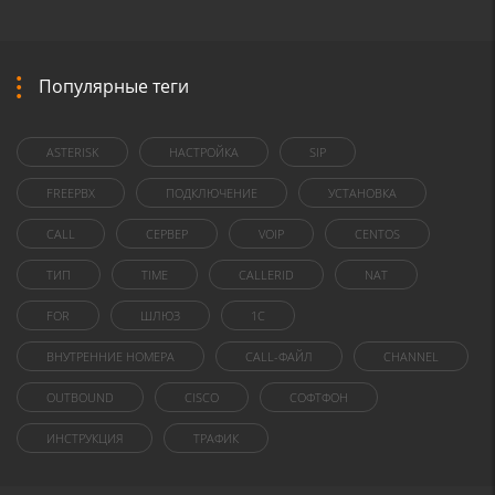
Популярные теги
ASTERISK
НАСТРОЙКА
SIP
FREEPBX
ПОДКЛЮЧЕНИЕ
УСТАНОВКА
CALL
СЕРВЕР
VOIP
CENTOS
ТИП
TIME
CALLERID
NAT
FOR
ШЛЮЗ
1C
ВНУТРЕННИЕ НОМЕРА
CALL-ФАЙЛ
CHANNEL
OUTBOUND
CISCO
СОФТФОН
ИНСТРУКЦИЯ
ТРАФИК