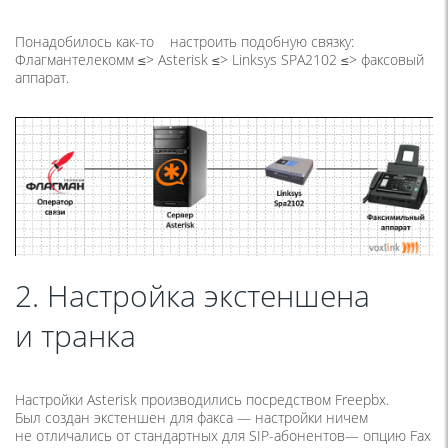
Понадобилось
как-то
настроить подобную связку:
Флагмантелекомм ≤> Asterisk ≤> Linksys SPA2102 ≤> факсовый
аппарат.
2. Настройка экстеншена
и транка
Настройки Asterisk производились посредством Freepbx.
Был создан экстеншен для факса — настройки ничем
не отличались от стандартных для SIP-абонентов— опцию Fax