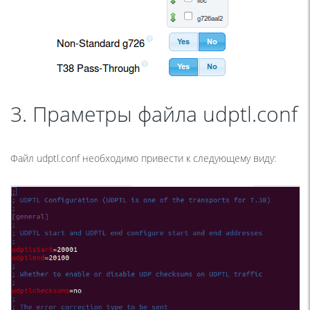
3. Праметры файла udptl.conf
Файл udptl.conf необходимо привести к следующему виду: