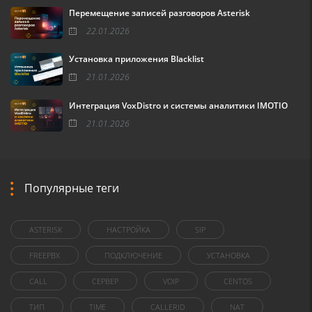
Перемещение записей разговоров Asterisk
22.01.2026
Установка приложения Blacklist
21.01.2026
Интеграция VoxDistro и системы аналитики IMOTIO
21.01.2026
Популярные теги
ASTERISK
НАСТРОЙКА
SIP
FREEPBX
ПОДКЛЮЧЕНИЕ
УСТАНОВКА
CALL
СЕРВЕР
VOIP
CENTOS
ТИП
TIME
CALLERID
NAT