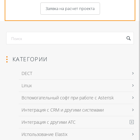
Заявка на расчет проекта
КАТЕГОРИИ
DECT
Linux
Я даю согласие на обработку моих персональных данных для связи
Вспомогательный софт при работе с Asterisk
в соответствии с
Политикой в отношении обработки персональных
данных
и
Политикой конфиденциальности
Интеграция с CRM и другими системами
Интеграция с другими АТС
Я даю согласие на обработку моих персональных данных для связи
Использование Elastix
в соответствии с
Политикой в отношении обработки персональных