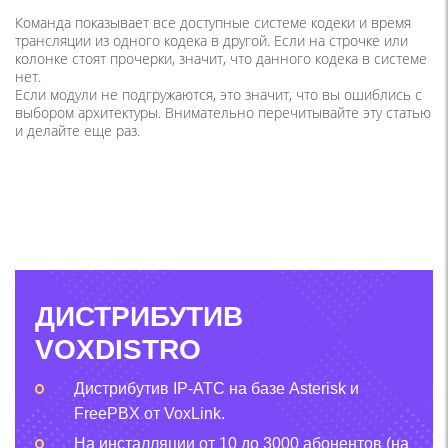
Команда показывает все доступные системе кодеки и время
трансляции из одного кодека в другой. Если на строчке или
колонке стоят прочерки, значит, что данного кодека в системе
нет.
Если модули не подгружаются, это значит, что вы ошиблись с
выбором архитектуры. Внимательно перечитывайте эту статью
и делайте еще раз.
ДИСТРИБУТИВ
VOXDISTRO
Дистрибутив IP-АТС на базе Asterisk и
FreePBX от VoxLink.
На инсталляции от 10 до 3000 абонентов (на