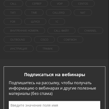
CALL
СЕРВЕР
VOIP
CENTOS
ТИП
TIME
CALLERID
NAT
FOR
ШЛЮЗ
1C
ВНУТРЕННИЕ НОМЕРА
CALL-ФАЙЛ
CHANNEL
OUTBOUND
CISCO
СОФТФОН
ИНСТРУКЦИЯ
ТРАФИК
Подписаться на вебинары
Подпишитесь на рассылку, чтобы получать
информацию о вебинарах и другие полезные
материалы (без спама)