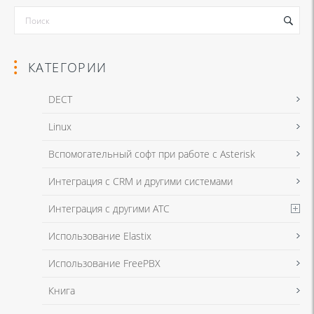
КАТЕГОРИИ
DECT
Linux
Я даю согласие на обработку моих персональных данных для связи
Вспомогательный софт при работе с Asterisk
в соответствии с
Политикой в отношении обработки персональных
данных
и
Политикой конфиденциальности
Интеграция с CRM и другими системами
Интеграция с другими АТС
Я даю согласие на обработку моих персональных данных для связи
Использование Elastix
в соответствии с
Политикой в отношении обработки персональных
данных
и
Политикой конфиденциальности
Использование FreePBX
Книга