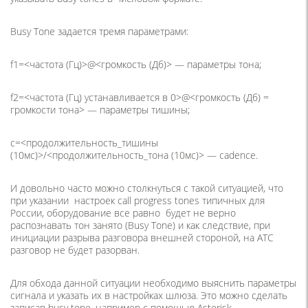
Busy Tone задается тремя параметрами:
f1=<частота (Гц)>@<громкость (Дб)> — параметры тона;
f2=<частота (Гц) устанавливается в 0>@<громкость (Дб) =
громкости тона> — параметры тишины;
c=<продолжительность_тишины
(10мс)>/<продолжительность_тона (10мс)> — cadence.
И довольно часто можно столкнуться с такой ситуацией, что
при указании настроек call progress tones типичных для
России, оборудование все равно будет не верно
распознавать тон занято (Busy Tone) и как следствие, при
инициации разрыва разговора внешней стороной, на АТС
разговор не будет разорван.
Для обхода данной ситуации необходимо выяснить параметры
сигнала и указать их в настройках шлюза. Это можно сделать
записав busy tone, например с помощью Asterisk.