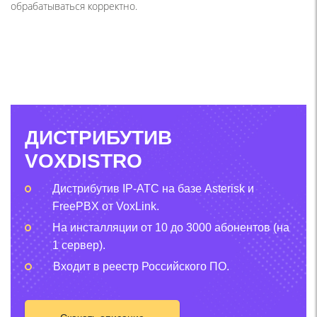
обрабатываться корректно.
ДИСТРИБУТИВ
VOXDISTRO
Дистрибутив IP-АТС на базе Asterisk и
FreePBX от VoxLink.
На инсталляции от 10 до 3000 абонентов (на
1 сервер).
Входит в реестр Российского ПО.