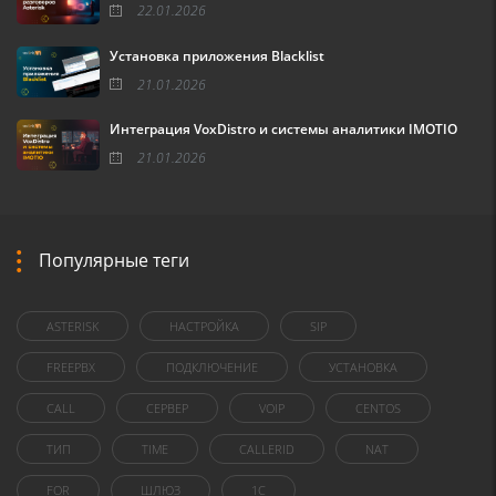
22.01.2026
Установка приложения Blacklist
21.01.2026
Интеграция VoxDistro и системы аналитики IMOTIO
21.01.2026
Популярные теги
ASTERISK
НАСТРОЙКА
SIP
FREEPBX
ПОДКЛЮЧЕНИЕ
УСТАНОВКА
CALL
СЕРВЕР
VOIP
CENTOS
ТИП
TIME
CALLERID
NAT
FOR
ШЛЮЗ
1C