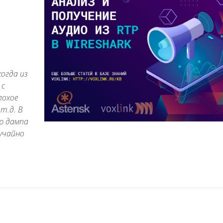
огда из
 с
лохое
т.д. В
ю дампа
лучайно