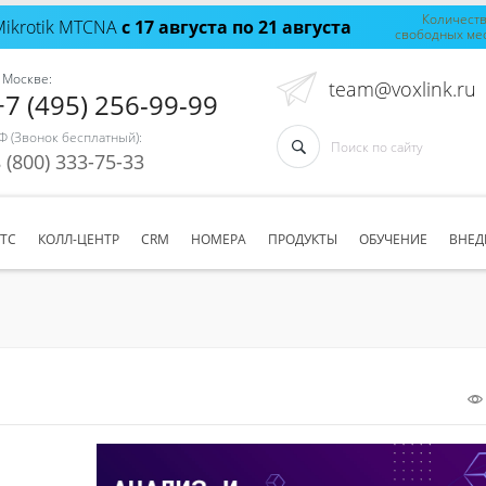
Количест
Mikrotik MTCNA
с 17 августа по 21 августа
свободных ме
 Москве:
team@voxlink.ru
+7 (495) 256-99-99
Ф (Звонок бесплатный):
 (800) 333-75-33
АТС
КОЛЛ-ЦЕНТР
CRM
НОМЕРА
ПРОДУКТЫ
ОБУЧЕНИЕ
ВНЕД