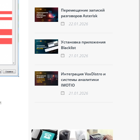
Перемещение записей
разговоров Asterisk
22.01.2026
Установка приложения
Blacklist
21.01.2026
Интеграция VoxDistro и
системы аналитики
IMOTIO
21.01.2026
и