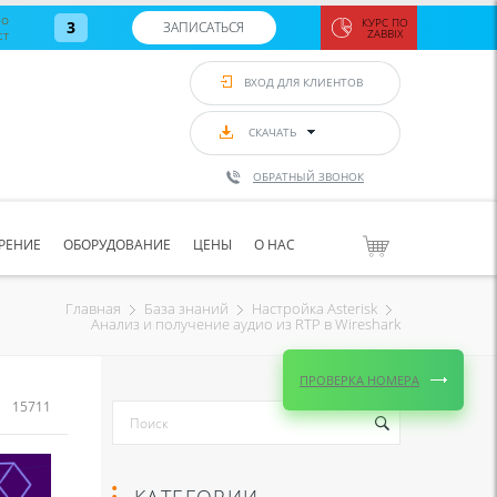
во
КУРС ПО
3
ЗАПИСАТЬСЯ
ст
ZABBIX
Zabbix:
монитор
ВХОД ДЛЯ КЛИЕНТОВ
Asterisk и
VoIP
с 7
сентябр
СКАЧАТЬ
по 11
сентябр
ОБРАТНЫЙ ЗВОНОК
Количество
свободных
мест
8
РЕНИЕ
ОБОРУДОВАНИЕ
ЦЕНЫ
О НАС
ЗАПИСАТЬС
Главная
База знаний
Настройка Asterisk
Анализ и получение аудио из RTP в Wireshark
ПРОВЕРКА НОМЕРА
15711
КАТЕГОРИИ