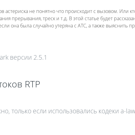
ов астериска не понятно что происходит с вызовом. Или кт
ния прерывания, треск и т.д. В этой статье будет рассказан
если она была случайно утеряна с АТС, а также выяснить п
ark версии 2.5.1
токов RTP
но, только если использовались кодеки a-la