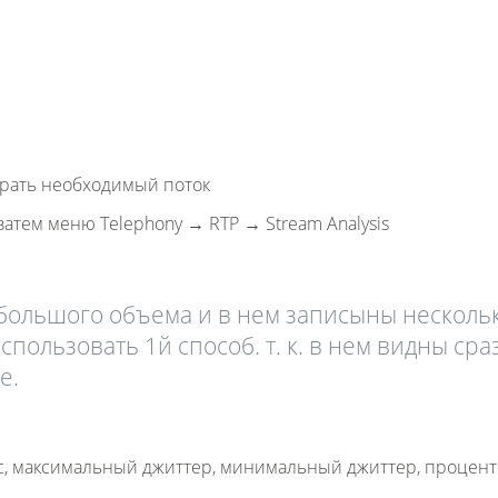
:
брать необходимый поток
 затем меню Telephony → RTP → Stream Analysis
 большого объема и в нем записыны несколь
пользовать 1й способ. т. к. в нем видны сра
е.
мс, максимальный джиттер, минимальный джиттер, процент