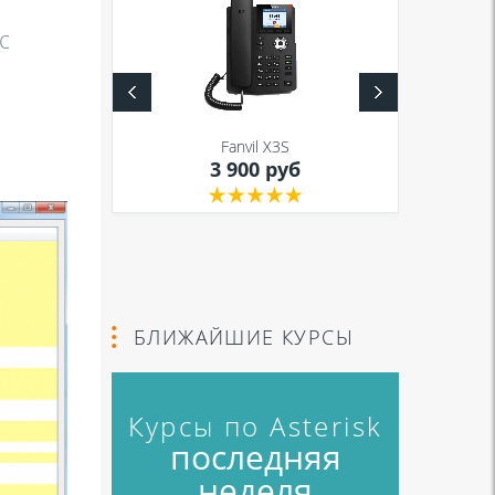
с
S
Fanvil X3S
уб
3 900 руб
БЛИЖАЙШИЕ КУРСЫ
Курсы по Asterisk
последняя
неделя