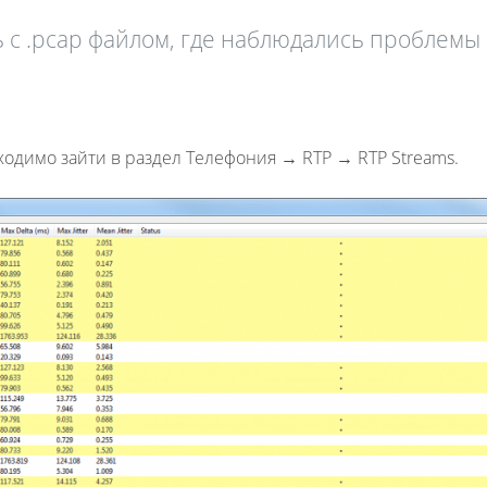
ь с .pcap файлом, где наблюдались проблемы 
Fanvil X3
2 990 р
бходимо зайти в раздел Телефония → RTP → RTP Streams.