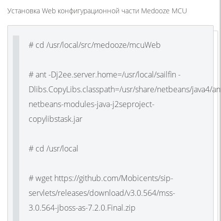
Установка Web конфигурационной части Medooze MCU
# cd /usr/local/src/medooze/mcuWeb
# ant -Dj2ee.server.home=/usr/local/sailfin -
Dlibs.CopyLibs.classpath=/usr/share/netbeans/java4/ant
netbeans-modules-java-j2seproject-
copylibstask.jar
# cd /usr/local
# wget https://github.com/Mobicents/sip-
servlets/releases/download/v3.0.564/mss-
3.0.564-jboss-as-7.2.0.Final.zip