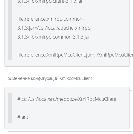
3.1.3/lib/xmlrpc-client-3.1.3.jar
file.reference.xmlrpc-common-
3.1.3.jar=/usr/local/apache-xmlrpc-
3.1.3/lib/xmlrpc-common-3.1.3.jar
file.reference.XmlRpcMcuClient.jar=../XmlRpcMcuClien
Применение конфигураций XmlRpcMcuClient
# cd /usr/local/src/medooze/XmlRpcMcuClient
# ant