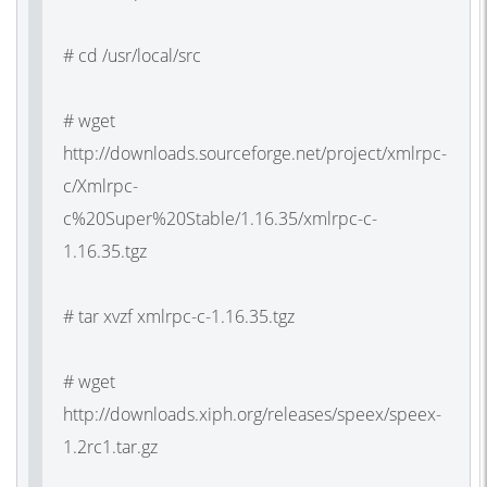
# cd /usr/local/src
# wget
http://downloads.sourceforge.net/project/xmlrpc-
c/Xmlrpc-
c%20Super%20Stable/1.16.35/xmlrpc-c-
1.16.35.tgz
# tar xvzf xmlrpc-c-1.16.35.tgz
# wget
http://downloads.xiph.org/releases/speex/speex-
1.2rc1.tar.gz