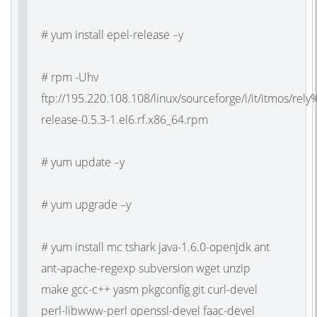
# yum install epel-release –y
# rpm -Uhv
ftp://195.220.108.108/linux/sourceforge/i/it/itmos/r
release-0.5.3-1.el6.rf.x86_64.rpm
# yum update –y
# yum upgrade –y
# yum install mc tshark java-1.6.0-openjdk ant
ant-apache-regexp subversion wget unzip
make gcc-c++ yasm pkgconfig git curl-devel
perl-libwww-perl openssl-devel faac-devel