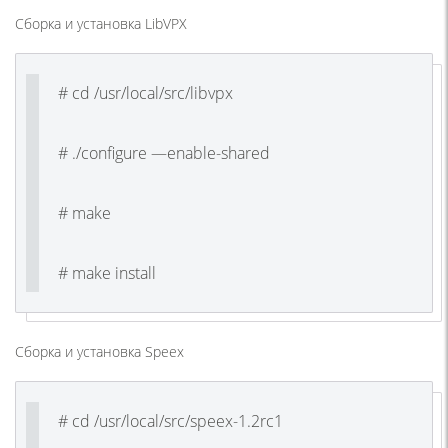
Сборка и установка LibVPX
# cd /usr/local/src/libvpx
# ./configure —enable-shared
# make
# make install
Сборка и установка Speex
# cd /usr/local/src/speex-1.2rc1