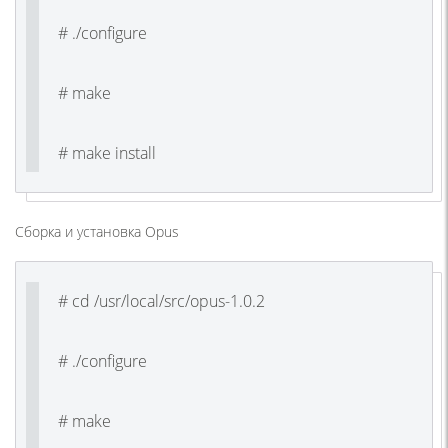
# ./configure
# make
# make install
Сборка и установка Opus
# cd /usr/local/src/opus-1.0.2
# ./configure
# make