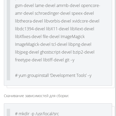
gsm-devel lame-devel amrnb-devel opencore-
amr-devel schroedinger-devel speex-devel
libtheora-devel libvorbis-devel xvidcore-devel
libdc1394-devel libX11-devel libXext-devel
libXfixes-devel file-devel ImageMagick
ImageMagick-devel tcl-devel libpng-devel
libjpeg-devel ghostscript-devel bzip2-devel
freetype-devel libtiff-devel git –y
# yum groupinstall ‘Development Tools’ –y
Скачивание зависимостей для сборки:
# mkdir -p /usr/local/src