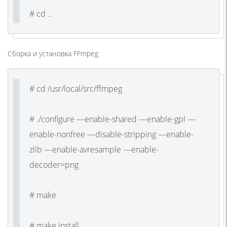
# cd ..
Сборка и установка FFmpeg
# cd /usr/local/src/ffmpeg
# ./configure —enable-shared —enable-gpl —
enable-nonfree —disable-stripping —enable-
zlib —enable-avresample —enable-
decoder=png
# make
# make install