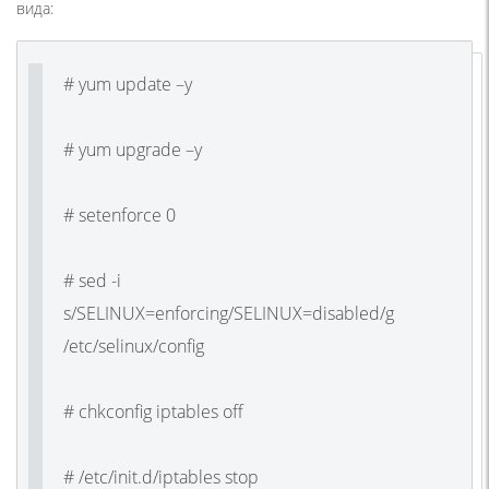
вида:
# yum update –y
# yum upgrade –y
# setenforce 0
# sed -i
s/SELINUX=enforcing/SELINUX=disabled/g
/etc/selinux/config
# chkconfig iptables off
# /etc/init.d/iptables stop