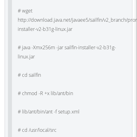
# wget
http://download.java.net/javaee5/sailfin/v2_branch/prom
installer-v2-b31g-linux.jar
# java -Xmx256m -jar sailfin-installer-v2-b31g-
linux.jar
# cd sailfin
# chmod -R +x lib/ant/bin
# lib/ant/bin/ant -f setup.xml
# cd /usr/local/src