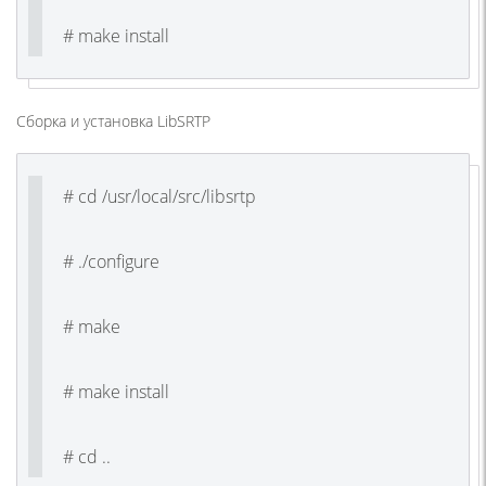
# make install
Сборка и установка LibSRTP
# cd /usr/local/src/libsrtp
# ./configure
# make
# make install
# cd ..