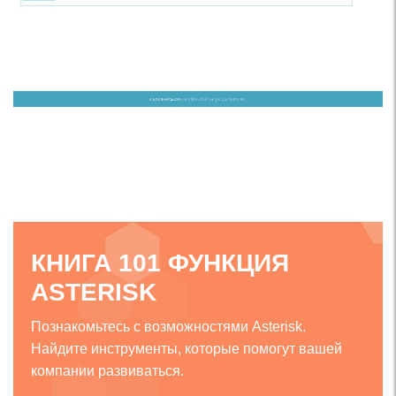
КНИГА 101 ФУНКЦИЯ
ASTERISK
Познакомьтесь с возможностями Asterisk.
Найдите инструменты, которые помогут вашей
компании развиваться.