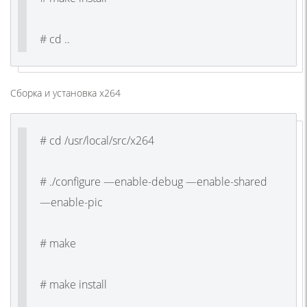
# cd ..
Сборка и установка x264
# cd /usr/local/src/x264
# ./configure —enable-debug —enable-shared
—enable-pic
# make
# make install