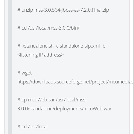
# unzip mss-3.0.564-jboss-as-7.2.0.Final.zip
# cd /usr/local/mss-3.0.0/bin/
# ./standalone.sh -c standalone-sip.xml -b
<listening IP address>
# wget
https://downloads.sourceforge.net/project/mcumedi
# cp mcuWeb.sar /usr/local/mss-
3.0.0/standalone/deployments/mcuWeb.war
# cd /usr/local