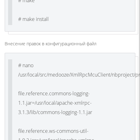
# make
# make install
Внесение правок в конфигурационный файл
# nano
/usr/local/src/medooze/XmlRpcMcuClient/nbproject/pr
file.reference.commons-logging-
1.1.jar=/usr/local/apache-xmlrpc-
3.1.3/lib/commons-logging-1.1.jar
file.reference.ws-commons-util-