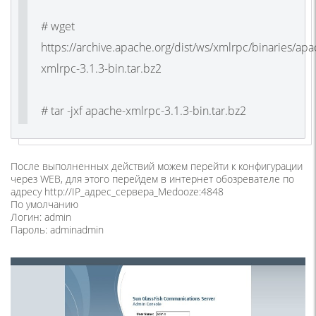
# wget
https://archive.apache.org/dist/ws/xmlrpc/binaries/apa
xmlrpc-3.1.3-bin.tar.bz2
# tar -jxf apache-xmlrpc-3.1.3-bin.tar.bz2
После выполненных действий можем перейти к конфигурации
через WEB, для этого перейдем в интернет обозревателе по
адресу http://IP_адрес_сервера_Medooze:4848
По умолчанию
Логин: admin
Пароль: adminadmin