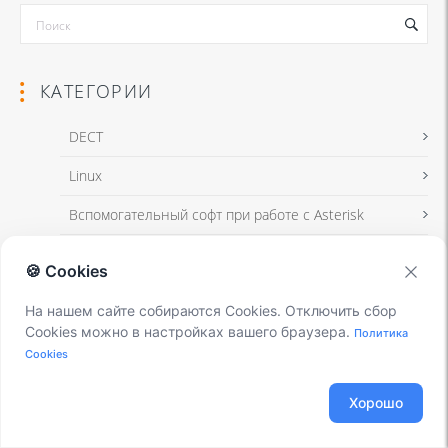
КАТЕГОРИИ
DECT
Linux
Я даю согласие на обработку моих персональных данных для связи
Вспомогательный софт при работе с Asterisk
в соответствии с
Политикой в отношении обработки персональных
данных
и
Политикой конфиденциальности
Интеграция с CRM и другими системами
🍪 Cookies
Интеграция с другими АТС
На нашем сайте собираются Cookies. Отключить сбор
Я даю согласие на обработку моих персональных данных для связи
Использование Elastix
Cookies можно в настройках вашего браузера.
Политика
в соответствии с
Политикой в отношении обработки персональных
Cookies
данных
и
Политикой конфиденциальности
Использование FreePBX
Хорошо
Книга