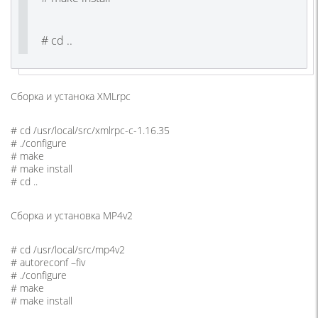
# cd ..
Сборка и устанока XMLrpc
# cd /usr/local/src/xmlrpc-c-1.16.35
# ./configure
# make
# make install
# cd ..
Сборка и установка MP4v2
# cd /usr/local/src/mp4v2
# autoreconf –fiv
# ./configure
# make
# make install