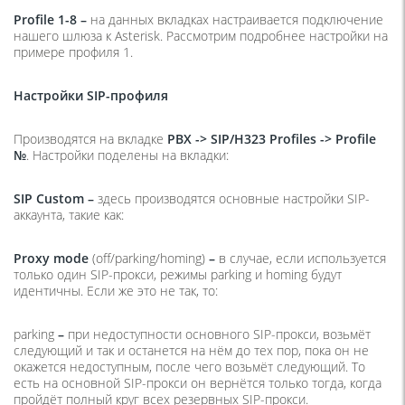
Profile
1-8 –
на данных вкладках настраивается подключение
нашего шлюза к Asterisk. Рассмотрим подробнее настройки на
примере профиля 1.
Настройки SIP-профиля
Производятся на вкладке
PBX -> SIP/H323 Profiles -> Profile
№
. Настройки поделены на вкладки:
SIP
Custom
–
здесь производятся основные настройки SIP-
аккаунта, такие как:
Proxy
mode
(off/parking/homing)
–
в случае, если используется
только один SIP-прокси, режимы parking и homing будут
идентичны. Если же это не так, то:
parking
–
при недоступности основного SIP-прокси, возьмёт
следующий и так и останется на нём до тех пор, пока он не
окажется недоступным, после чего возьмёт следующий. То
есть на основной SIP-прокси он вернётся только тогда, когда
пройдёт полный круг всех резервных SIP-прокси.