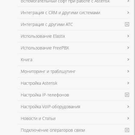
Вспомогательный софт при работе с Asterisk
в соответствии с
Политикой в отношении обработки персональных
данных
и
Политикой конфиденциальности
Интеграция с CRM и другими системами
Интеграция с другими АТС
Я даю согласие на обработку моих персональных данных для связи
Использование Elastix
в соответствии с
Политикой в отношении обработки персональных
данных
и
Политикой конфиденциальности
Использование FreePBX
Книга
Мониторинг и траблшутинг
Настройка Asterisk
Настройка IP-телефонов
Настройка VoIP-оборудования
Новости и Статьи
Подключение операторов связи