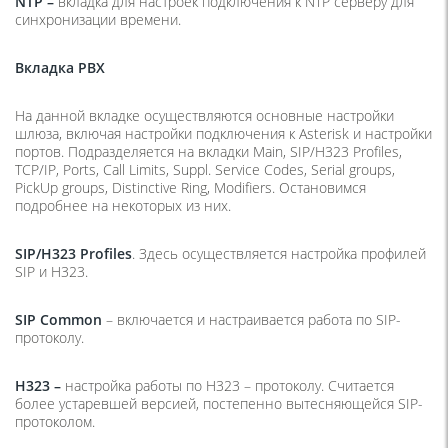
NTP
–
вкладка для настроек подключения к NTP серверу для
синхронизации времени.
Вкладка PBX
На данной вкладке осуществляются основные настройки
шлюза, включая настройки подключения к Asterisk и настройки
портов. Подразделяется на вкладки Main, SIP/H323 Profiles,
TCP/IP, Ports, Call Limits, Suppl. Service Codes, Serial groups,
PickUp groups, Distinctive Ring, Modifiers. Остановимся
подробнее на некоторых из них.
SIP
/
H
323
Profiles
. Здесь осуществляется настройка профилей
SIP и H323.
SIP
Common
– включается и настраивается работа по SIP-
протоколу.
H
323 –
настройка работы по H323 – протоколу. Считается
более устаревшей версией, постепенно вытесняющейся SIP-
протоколом.