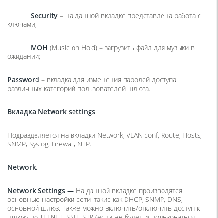
Security
– на данной вкладке представлена работа с
ключами;
MOH
(Music on Hold) – загрузить файл для музыки в
ожидании;
Password
– вкладка для изменения паролей доступа
различных категорий пользователей шлюза.
Вкладка Network settings
Подразделяется на вкладки Network, VLAN conf, Route, Hosts,
SNMP, Syslog, Firewall, NTP.
Network
.
Network
Settings
—
На данной вкладке производятся
основные настройки сети, такие как DHCP, SNMP, DNS,
основной шлюз. Также можно включить/отключить доступ к
шлюзу по TELNET, SSH, STP (если не будет использоваться,