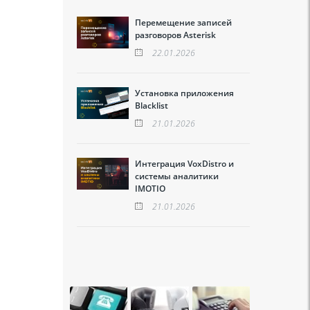
Перемещение записей
разговоров Asterisk
22.01.2026
Установка приложения
Blacklist
21.01.2026
Интеграция VoxDistro и
системы аналитики
IMOTIO
21.01.2026