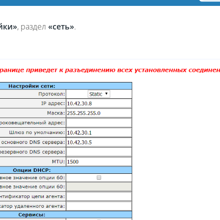
йки»
, раздел
«сеть»
.