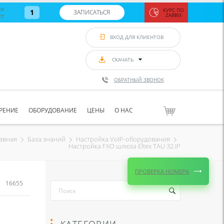
во
КУРС ПО
1
ЗАПИСАТЬСЯ
ст
ZABBIX
Zabbix:
монитор
ВХОД ДЛЯ КЛИЕНТОВ
Asterisk и
VoIP
с 7
сентябр
СКАЧАТЬ
по 11
сентябр
ОБРАТНЫЙ ЗВОНОК
Количество
свободных
мест
8
РЕНИЕ
ОБОРУДОВАНИЕ
ЦЕНЫ
О НАС
ЗАПИСАТЬС
авная
База знаний
Настройка VoIP-оборудования
Настройка FXO шлюза Eltex TAU 32.IP
ПРОВЕРКА НОМЕРА
16655
КАТЕГОРИИ