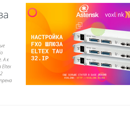
за
ые
Но
 А к
Eltex
32
трена