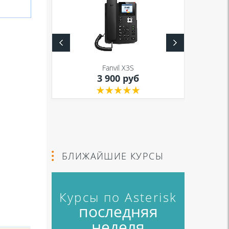
S
Fanvil X3S
уб
3 900 руб
БЛИЖАЙШИЕ КУРСЫ
Курсы по Asterisk
последняя
неделя