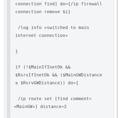
connection find] do={/ip firewall
connection remove $i}
/log info
«switched
to main
internet connection»
}
if
(
!$MainIfInetOk &&
$RsrvIfInetOk &&
(
$MainGWDistance
≤ $RsrvGWDistance)) do={
/ip route set [find comment=
«MainGW
»] distance=2