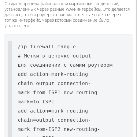
Создаем правила файрвола для маркировки соединений,
установленных через разные WAN-интерфейсы. Это делается
для того, чтобы роутер отправлял ответные пакеты через
тот же интерфейс, через который соединение было
установлено.
/ip firewall mangle
# Метки в цепочке output
для соединений с самим роутером
add action=mark-routing
chain=output connection-
mark=from-ISP1 new-routing-
mark=to-ISP1
add action=mark-routing
chain=output connection-
mark=from-ISP2 new-routing-