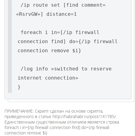
/ip route set [find comment=
«RsrvGW
»] distance=1
foreach i in=[/ip firewall
connection find] do={/ip firewall
connection remove $i}
/log info
«switched
to reserve
internet connection»
}
ПРИМЕЧАНИЕ: Скрипт сделан на основе скрипта,
приведенного в статье http://habrahabr.ru/post/141785/.
Единственным существенным отличием является строка
foreach i in=[/ip firewall connection find] do={/ip firewall
connection remove $i}