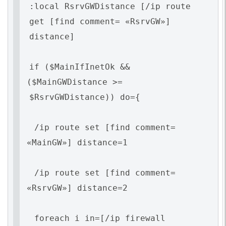
:local RsrvGWDistance [/ip route
get [find comment=
«RsrvGW
»]
distance]
if
(
$MainIfInetOk &&
(
$MainGWDistance >=
$RsrvGWDistance)) do={
/ip route set [find comment=
«MainGW
»] distance=1
/ip route set [find comment=
«RsrvGW
»] distance=2
foreach i in=[/ip firewall