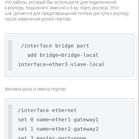
что кабель, который Вы используете для подключения
к роутеру, подключен именно к 3-му порту роутера. Этот
шаг делается для предотвращения потери доступа к роутеру
после изменения ролей портов)
/interface bridge port
add bridge=bridge-local
interface=ether3-slave-local
Меняем роли и имена портов
/interface ethernet
set 0 name=ether1-gateway1
set 1 name=ether2-gateway2
set 2 master-port=none