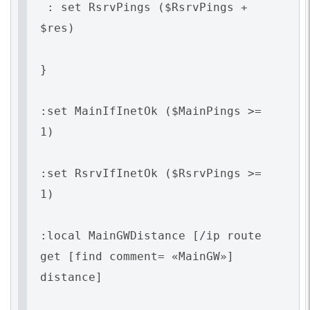
: set RsrvPings
(
$RsrvPings +
$res)
}
:set MainIfInetOk
(
$MainPings >=
1)
:set RsrvIfInetOk
(
$RsrvPings >=
1)
:local MainGWDistance [/ip route
get [find comment=
«MainGW
»]
distance]