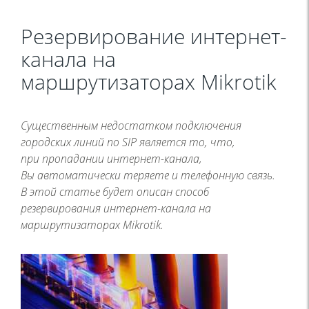
Резервирование интернет-
канала на
маршрутизаторах Mikrotik
Существенным недостатком подключения
городских линий по SIP является то, что,
при пропадании интернет-канала,
Вы автоматически теряете и телефонную связь.
В этой статье будет описан способ
резервирования интернет-канала на
маршрутизаторах Mikrotik.