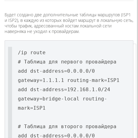
Будет создано две дополнительные таблицы маршрутов
(ISP1
и ISP2), в каждую из которых войдет маршрут в локальную сеть,
чтобы трафик, адресованный хостам локальной сети
наверняка не уходил к провайдерам.
/ip route
# Таблица для первого провайдера
add dst-address=0.0.0.0/0
gateway=1.1.1.1 routing-mark=ISP1
add dst-address=192.168.1.0/24
gateway=bridge-local routing-
mark=ISP1
# Таблица для второго провайдера
add dst-address=0.0.0.0/0