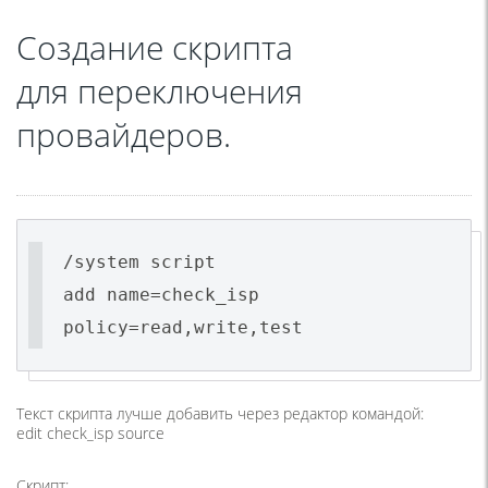
Создание скрипта
для переключения
провайдеров.
/system script
add name=check_isp
policy=read,write,test
Текст скрипта лучше добавить через редактор командой:
edit check_isp source
Скрипт: