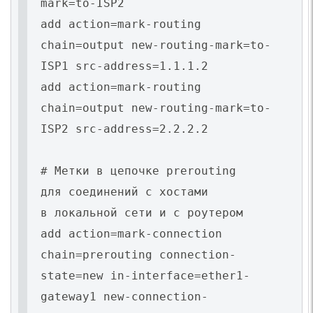
mark=to-ISP2
add action=mark-routing
chain=output new-routing-mark=to-
ISP1 src-address=1.1.1.2
add action=mark-routing
chain=output new-routing-mark=to-
ISP2 src-address=2.2.2.2
# Метки в цепочке prerouting
для соединений с хостами
в локальной сети и с роутером
add action=mark-connection
chain=prerouting connection-
state=new in-interface=ether1-
gateway1 new-connection-