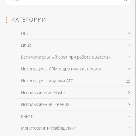
КАТЕГОРИИ
DECT
Linux
Я даю согласие на обработку моих персональных данных для связи
Вспомогательный софт при работе с Asterisk
в соответствии с
Политикой в отношении обработки персональных
данных
и
Политикой конфиденциальности
Интеграция с CRM и другими системами
Интеграция с другими АТС
Я даю согласие на обработку моих персональных данных для связи
Использование Elastix
в соответствии с
Политикой в отношении обработки персональных
данных
и
Политикой конфиденциальности
Использование FreePBX
Книга
Мониторинг и траблшутинг