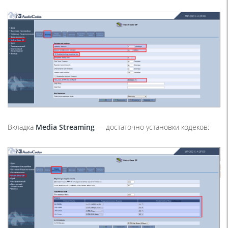
Вкладка
Media Streaming
—
достаточно установки кодеков
: