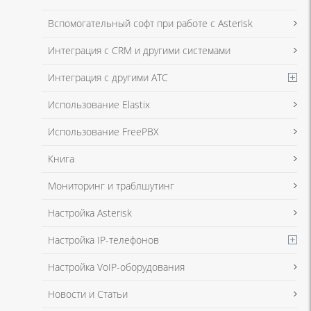
Я даю согласие на обработку моих персональных данных для связи
Вспомогательный софт при работе с Asterisk
в соответствии с
Политикой в отношении обработки персональных
данных
и
Политикой конфиденциальности
Интеграция с CRM и другими системами
Интеграция с другими АТС
Я даю согласие на обработку моих персональных данных для связи
Использование Elastix
в соответствии с
Политикой в отношении обработки персональных
данных
и
Политикой конфиденциальности
Использование FreePBX
Книга
Мониторинг и траблшутинг
Настройка Asterisk
Настройка IP-телефонов
Настройка VoIP-оборудования
Новости и Статьи