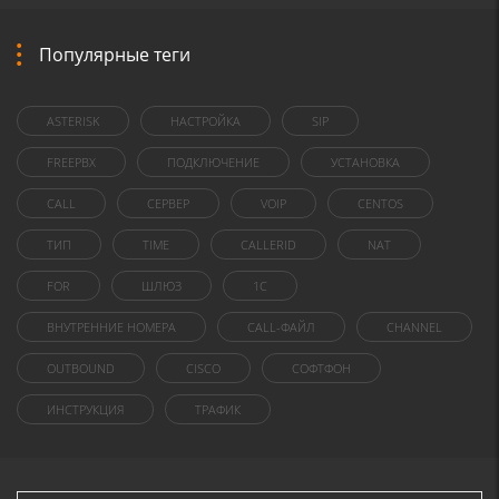
Популярные теги
ASTERISK
НАСТРОЙКА
SIP
FREEPBX
ПОДКЛЮЧЕНИЕ
УСТАНОВКА
CALL
СЕРВЕР
VOIP
CENTOS
ТИП
TIME
CALLERID
NAT
FOR
ШЛЮЗ
1C
ВНУТРЕННИЕ НОМЕРА
CALL-ФАЙЛ
CHANNEL
OUTBOUND
CISCO
СОФТФОН
ИНСТРУКЦИЯ
ТРАФИК