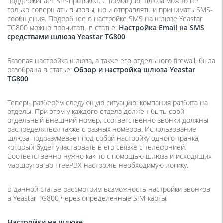
поддерживает SIP-протокол. С помощью шлюза можно не
только совершать вызовы, но и отправлять и принимать SMS-
сообщения. Подробнее о настройке SMS на шлюзе Yeastar
TG800 можно прочитать в статье:
Настройка Email на SMS
средствами шлюза Yeastar TG800
Базовая настройка шлюза, а также его отдельного firewall, была
разобрана в статье:
Обзор и настройка шлюза Yeastar
TG800
Теперь разберём следующую ситуацию: компания разбита на
отделы. При этом у каждого отдела должен быть свой
отдельный внешний номер, соответственно звонки должны
распределяться также с разных номеров. Использование
шлюза подразумевает под собой настройку одного транка,
который будет участвовать в его связке с телефонией.
Соответственно нужно как-то с помощью шлюза и исходящих
маршрутов во FreePBX настроить необходимую логику.
В данной статье рассмотрим возможность настройки звонков
в Yeastar TG800 через определённые SIM-карты.
Настройки на шлюзе