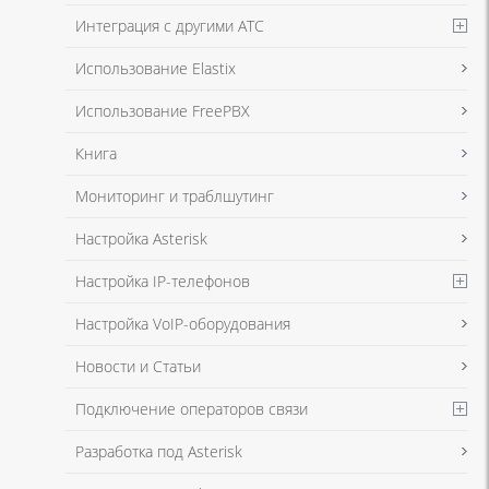
Интеграция с другими АТС
Я даю согласие на обработку моих персональных данных для связи
Использование Elastix
в соответствии с
Политикой в отношении обработки персональных
данных
и
Политикой конфиденциальности
Использование FreePBX
Книга
Мониторинг и траблшутинг
Настройка Asterisk
Настройка IP-телефонов
Настройка VoIP-оборудования
Новости и Статьи
Подключение операторов связи
Разработка под Asterisk