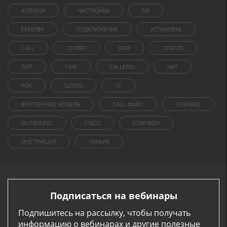
ASTERISK
НАСТРОЙКА
SIP
FREEPBX
ПОДКЛЮЧЕНИЕ
УСТАНОВКА
CALL
СЕРВЕР
VOIP
CENTOS
ТИП
TIME
CALLERID
NAT
FOR
ШЛЮЗ
1C
ВНУТРЕННИЕ НОМЕРА
CALL-ФАЙЛ
CHANNEL
OUTBOUND
CISCO
СОФТФОН
ИНСТРУКЦИЯ
ТРАФИК
Подписаться на вебинары
Подпишитесь на рассылку, чтобы получать
информацию о вебинарах и другие полезные