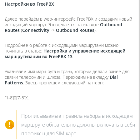
Настройки во
FreePBX
Далее перейдём в web-интерфейс FreePBX и создадим новый
исходящий маршрут. Это делается на вкладке
Outbound
Routes
(
Connectivity
->
Outbound
Routes
).
Подробнее о работе с исходящими маршрутами можно
почитать в статье:
Настройка и управление исходящей
маршрутизации во FreePBX 13
Указываем имя маршрута и транк, который делали ранее для
связки телефонии и шлюза. Переходим на вкладку
Dial
Patterns
. Здесь пропишем следующий паттерн:
[1-8]0[7-8]X.
Прописываемые правила набора в исходящем
маршруте обязательно должны включать в себя
префиксы для SIM-карт.