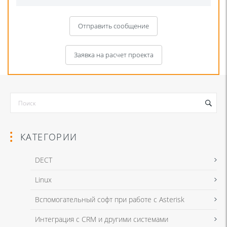
Отправить сообщение
Заявка на расчет проекта
КАТЕГОРИИ
DECT
Linux
Я даю согласие на обработку моих персональных данных для связи
Вспомогательный софт при работе с Asterisk
в соответствии с
Политикой в отношении обработки персональных
данных
и
Политикой конфиденциальности
Интеграция с CRM и другими системами