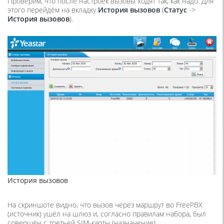
Проверим, что после настроек вызовы ходят так, как надо. Для
этого перейдём на вкладку
История вызовов
(
Статус
->
История вызовов
).
История вызовов
На скриншоте видно, что вызов через маршрут во FreePBX
(источник) ушёл на шлюз и, согласно правилам набора, был
совершён с третьей SIM-карты (назначение).