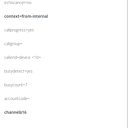
echocancel=no
context=from-internal
callprogress=yes
callgroup=
callerid=device <10>
busydetect=yes
busycount=7
accountcode=
channel≥16