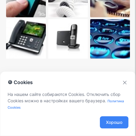
10 ДОВОДОВ В ПОЛЬЗУ ASTERISK
🍪 Cookies
На нашем сайте собираются Cookies. Отключить сбор
Распространяется бесплатно.
Cookies можно в настройках вашего браузера.
Политика
Cookies
Безопасен в использовании.
Хорошо
Надежен в эксплуатации.
Гибкий в настройке.