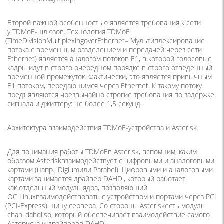
Второй важной особенностью является требования к сети
у TDMoE-шлюзов. Технология TDMoE
(TimeDivisionMultiplexingoverEthernet
– Мультиплексирование
потока с временным разделением и передачей через сети
Ethernet) является аналогом потоков E1, в которой голосовые
кадры идут в строго очередном порядке в строго отведенный
временной промежуток. Фактически, это является привычным
Е1 потоком, передающимся через Ethernet. К такому потоку
предъявляются чрезвычайно строгие требования по задержке
сигнала и джиттеру: не более 1,5 секунд.
Архитектура взаимодействия TDMoE-устройства и Asterisk.
Для понимания работы TDMoEв Asterisk, вспомним, каким
образом Asteriskвзаимодействует с цифровыми и аналоговыми
картами
(
напр., Digiumили Parabel). Цифровыми и аналоговыми
картами занимается драйвер DAHDi, который работает
как отдельный модуль ядра, позволяющий
ОС Linuxвзаимодействовать с устройством и портами через PCI
(PCI
-Express) шину сервера. Со стороны Asteriskесть модуль
chan_dahdi.so, который обеспечивает взаимодействие самого
Астериска и драйверов DAHDi.