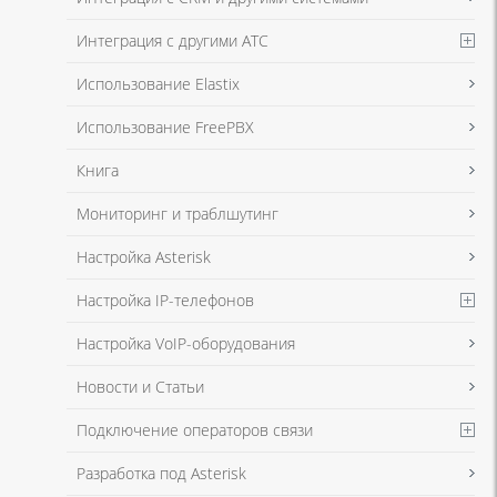
Интеграция с другими АТС
Я даю согласие на обработку моих персональных данных для связи
Использование Elastix
в соответствии с
Политикой в отношении обработки персональных
данных
и
Политикой конфиденциальности
Использование FreePBX
Книга
Мониторинг и траблшутинг
Настройка Asterisk
Настройка IP-телефонов
Настройка VoIP-оборудования
Новости и Статьи
Подключение операторов связи
Разработка под Asterisk