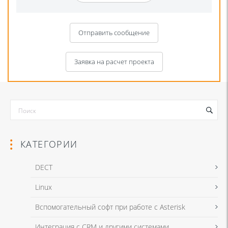
Отправить сообщение
Заявка на расчет проекта
КАТЕГОРИИ
DECT
Linux
Я даю согласие на обработку моих персональных данных для связи
Вспомогательный софт при работе с Asterisk
в соответствии с
Политикой в отношении обработки персональных
данных
и
Политикой конфиденциальности
Интеграция с CRM и другими системами