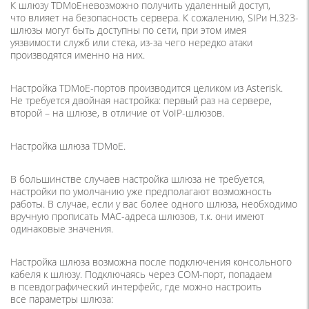
К шлюзу TDMoEневозможно получить удаленный доступ,
что влияет на безопасность сервера. К сожалению, SIPи H.323-
шлюзы могут быть доступны по сети, при этом имея
уязвимости служб или стека, из-за чего нередко атаки
производятся именно на них.
Настройка TDMoE-портов производится целиком из Asterisk.
Не требуется двойная настройка: первый раз на сервере,
второй – на шлюзе, в отличие от VoIP-шлюзов.
Настройка шлюза TDMoE.
В большинстве случаев настройка шлюза не требуется,
настройки по умолчанию уже предполагают возможность
работы. В случае, если у вас более одного шлюза, необходимо
вручную прописать МАС-адреса шлюзов, т.к. они имеют
одинаковые значения.
Настройка шлюза возможна после подключения консольного
кабеля к шлюзу. Подключаясь через СОМ-порт, попадаем
в псевдографический интерфейс, где можно настроить
все параметры шлюза: