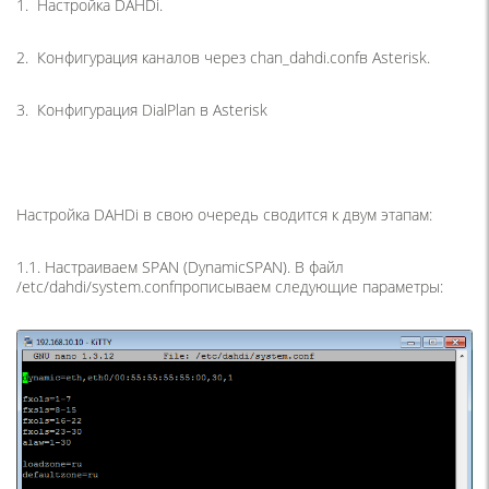
1. Настройка DAHDi.
2. Конфигурация каналов через chan_dahdi.confв Asterisk.
3. Конфигурация DialPlan в Asterisk
Настройка DAHDi в свою очередь сводится к двум этапам:
1.1. Настраиваем SPAN
(DynamicSPAN
). В файл
/etc/dahdi/system.confпрописываем следующие параметры: