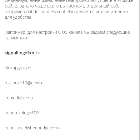
Индивидуальные
(
канальные) настройки могут быть в этом же
файле, однако чаще всего выносятся в отдельный файл,
например dahdi-channels.conf. Это делается исключительно
для удобства.
Например, для настройки ФХО канала мы задаем следующие
параметры:
signalling=fxo_ls
pickupgroup=
mailbox=10@device
immediate=no
echotraining=800
echocancelwhenbridged=no