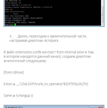
3. Далее, переходим к заключительной части,
настраивая диалплан Астериск
В файл extensions.confв контекст from-internal
(
или в том,
в котором находится данный канал), создаем диалплан
аналогичный следующему:
[from-tdmoe]
Exten ≥ _.,1,Dial
(SIP
/trunk_to_operator/${EXTEN},60,Ttr)
Same ≥ n,Hangup
(
)