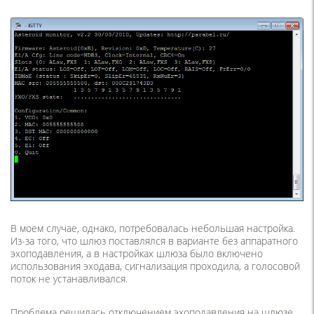
В моем случае, однако, потребовалась небольшая настройка.
Из-за того, что шлюз поставлялся в варианте без аппаратного
эхоподавления, а в настройках шлюза было включено
использования эходава, сигнализация проходила, а голосовой
поток не устанавливался.
Проблема решилась отключением эхоподавления на шлюзе