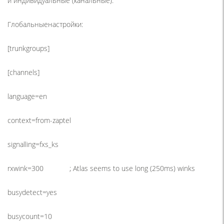
и индивидуальные
(
канальные).
Глобальныенастройки:
[trunkgroups]
[channels]
language=en
context=from-zaptel
signalling=fxs_ks
rxwink=300 ; Atlas seems to use long
(250ms
) winks
busydetect=yes
busycount=10