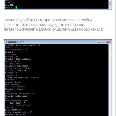
Более подробно посмотреть параметры настройки
конкретного канала можно увидеть из команды
dahdishowchannel16
(
любой существующий номер канала):