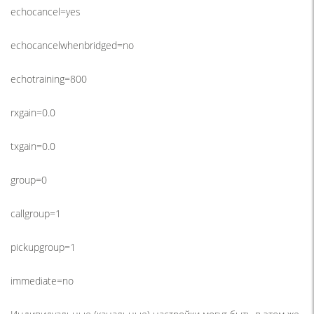
echocancel=yes
echocancelwhenbridged=no
echotraining=800
rxgain=0.0
txgain=0.0
group=0
callgroup=1
pickupgroup=1
immediate=no