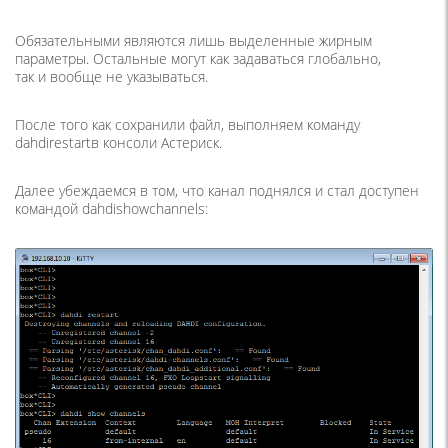
Обязательными являются лишь выделенные жирным
параметры. Остальные могут как задаваться глобально,
так и вообще не указываться.
После того как сохранили файл, выполняем команду
dahdirestartв консоли Астериск.
Далее убеждаемся в том, что канал поднялся и стал доступен
командой dahdishowchannels: