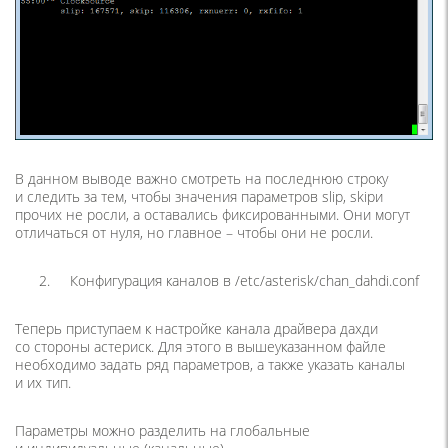
В данном выводе важно смотреть на последнюю строку
и следить за тем, чтобы значения параметров slip, skipи
прочих не росли, а оставались фиксированными. Они могут
отличаться от нуля, но главное – чтобы они не росли.
2. Конфигурация каналов в /etc/asterisk/chan_dahdi.conf
Теперь приступаем к настройке канала драйвера дахди
со стороны астериск. Для этого в вышеуказанном файле
необходимо задать ряд параметров, а также указать каналы
и их тип.
Параметры можно разделить на глобальные