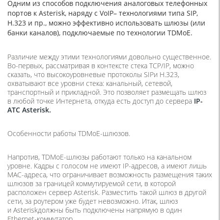
Одним из способов подключения аналоговых телефонных
портов к Asterisk, наряду с VoIP– технологиями типа SIP,
H.323 и пр., можно эффективно использовать шлюзы
(
или
банки каналов), подключаемые по технологии TDMoE.
Различие между этими технологиями довольно существенное.
Во-первых, рассматривая в контексте стека TCP/IP, можно
сказать, что высокоуровневые протоколы SIPи H.323,
охватывают все уровни стека: канальный, сетевой,
транспортный и прикладной. Это позволяет размещать шлюз
в любой точке Интернета, откуда есть доступ до сервера
IP-
АТС Asterisk.
Особенности работы TDMoE-шлюзов.
Напротив, TDMoE-шлюзы работают только на канальном
уровне. Кадры с голосом не имеют IP-адресов, а имеют лишь
MAC-адреса, что ограничивает возможность размещения таких
шлюзов за границей коммутируемой сети, в которой
расположен сервер Asterisk. Разместить такой шлюз в другой
сети, за роутером уже будет невозможно. Итак, шлюз
и Asteriskдолжны быть подключены напрямую в один
Ethernet-коммутатор.