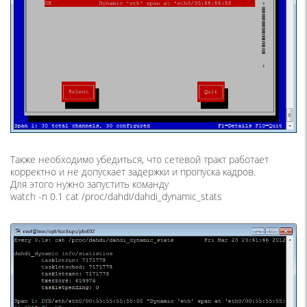
Также необходимо убедиться, что сетевой тракт работает
корректно и не допускает задержки и пропуска кадров.
Для этого нужно запустить команду
watch -n 0.1 cat /proc/dahdi/dahdi_dynamic_stats