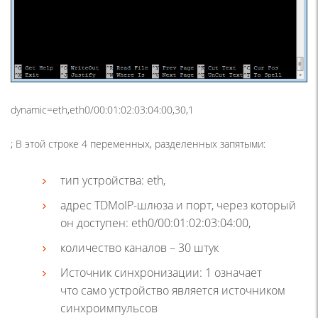
dynamic=eth,eth0/00:01:02:03:04:00,30,1
; В этой строке 4 переменных, разделенных запятыми:
тип устройства: eth,
адрес TDMoIP-шлюза и порт, через который
он доступен: eth0/00:01:02:03:04:00,
количество каналов – 30 штук
Источник синхронизации: 1 означает
что само устройство является источником
синхроимпульсов