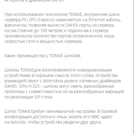
При использовании технологии TDMoE, внутренняя шина
сервера PCI
(PCI
-Express)
«
заменяется» на Ethernet-кабель,
фактически, позволяя вынести DAHDi-порты из сервера
на расстояние до 100 метров и подключая к серверу
произвольное количество портов
(
ограниченное лишь
скоростью сети и мощностью сервера).
Какие преимущества у TDMoE-шлюзов.
Шлюзы TDMoEдля Asteriskявляются низкоуровневыми
устройствами в хорошем смысле этого слова. Устройства
взаимодействуют с Asteriskна уровне нативных драйверов
DAHDi. SIPи H.323 – шлюзы могут иметь разнообразные
проблемы с совместимостью из-за разнообразных вариаций
по реализации SIP-стека.
Шлюз TDMoEтребует минимальной настройки. В базовой
конфигурации достаточно лишь указать его МАС-адрес
на Asterisk, чтобы устройства увидели друг друга.