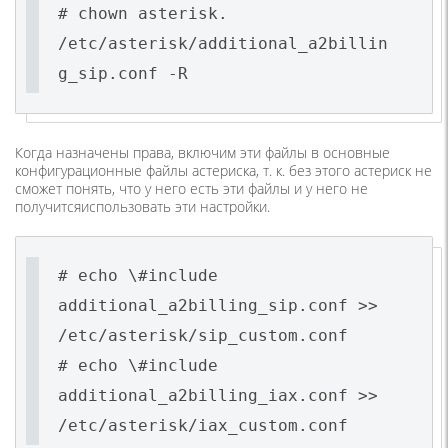
# chown asterisk.
/etc/asterisk/additional_a2billin
g_sip.conf -R
Когда назначены права, включим эти файлы в основные
конфигурационные файлы астериска, т. к. без этого астериск не
сможет понять, что у него есть эти файлы и у него не
получитсяиспользовать эти настройки.
# echo \#include
additional_a2billing_sip.conf >>
/etc/asterisk/sip_custom.conf
# echo \#include
additional_a2billing_iax.conf >>
/etc/asterisk/iax_custom.conf