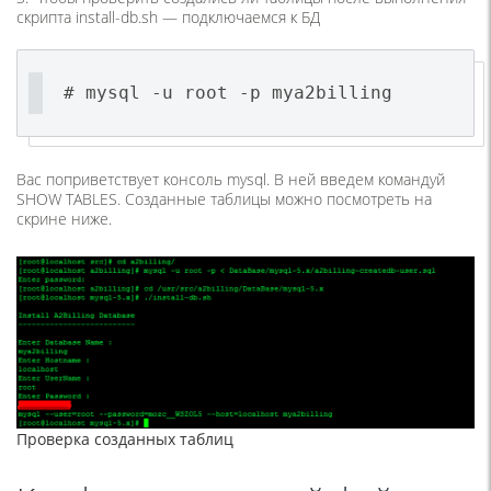
скрипта install-db.sh — подключаемся к БД
# mysql -u root -p mya2billing
Вас поприветствует консоль mysql. В ней введем командуй
SHOW TABLES. Созданные таблицы можно посмотреть на
скрине ниже.
Проверка созданных таблиц