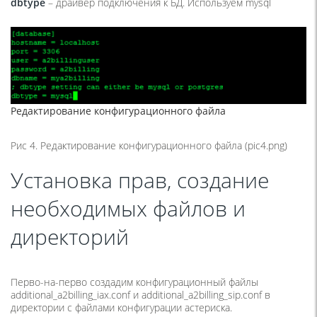
dbtype
– драйвер подключения к БД. Используем mysql
Редактирование конфигурационного файла
Рис 4. Редактирование конфигурационного файла (pic4.png)
Установка прав, создание
необходимых файлов и
директорий
Перво-на-перво создадим конфигурационный файлы
additional_a2billing_iax.conf и additional_a2billing_sip.conf в
директории с файлами конфигурации астериска.