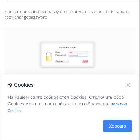
Для авторизации используются стандартные логин и пароль
root/changepassword
🍪 Cookies
Web admin A2billing
На нашем сайте собираются Cookies. Отключить сбор
Cookies можно в настройках вашего браузера.
Политика
Преобразование диалплана
Cookies
Хорошо
Для того, чтобы биллинг корректно работал и собирал
информацию о звонках. Также можно было оценивать и