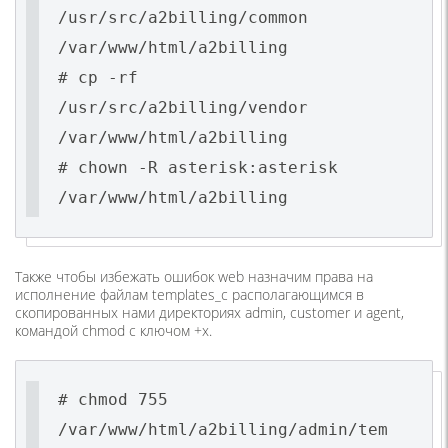
/usr/src/a2billing/common
/var/www/html/a2billing
# cp -rf
/usr/src/a2billing/vendor
/var/www/html/a2billing
# chown -R asterisk:asterisk
/var/www/html/a2billing
Также чтобы избежать ошибок web назначим права на
исполнение файлам templates_c располагающимся в
скопированных нами директориях admin, customer и agent,
командой chmod с ключом +x.
# chmod 755
/var/www/html/a2billing/admin/tem