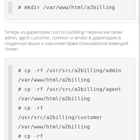
# mkdir /var/www/html/a2billing
Теперь из директории /usr/src/a2billing/ перенесем папки
admin, agent customer, common и vendor в директорию в
созданную выше и назначим права пользователя командой
chown.
# cp -rf /usr/src/a2billing/admin
/var/www/html/a2billing
# cp -rf /usr/src/a2billing/agent
/var/www/html/a2billing
# cp -rf
/usr/src/a2billing/customer
/var/www/html/a2billing
# cp -rf