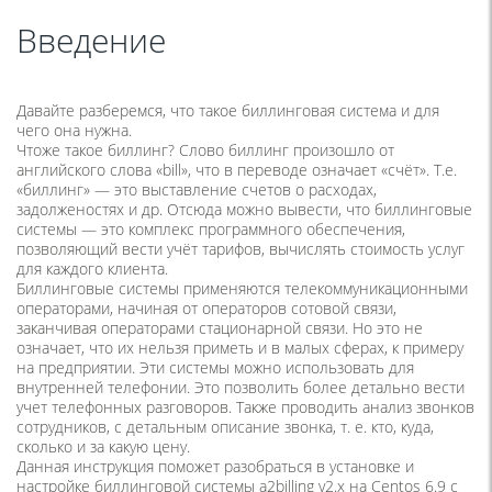
Введение
Давайте разберемся, что такое биллинговая система и для
чего она нужна.
Чтоже такое биллинг? Слово биллинг произошло от
английского слова «bill», что в переводе означает «счёт». Т.е.
«биллинг» — это выставление счетов о расходах,
задолженостях и др. Отсюда можно вывести, что биллинговые
системы — это комплекс программного обеспечения,
позволяющий вести учёт тарифов, вычислять стоимость услуг
для каждого клиента.
Биллинговые системы применяются телекоммуникационными
операторами, начиная от операторов сотовой связи,
заканчивая операторами стационарной связи. Но это не
означает, что их нельзя приметь и в малых сферах, к примеру
на предприятии. Эти системы можно использовать для
внутренней телефонии. Это позволить более детально вести
учет телефонных разговоров. Также проводить анализ звонков
сотрудников, с детальным описание звонка, т. е. кто, куда,
сколько и за какую цену.
Данная инструкция поможет разобраться в установке и
настройке биллинговой системы a2billing v2.x на Centos 6.9 с