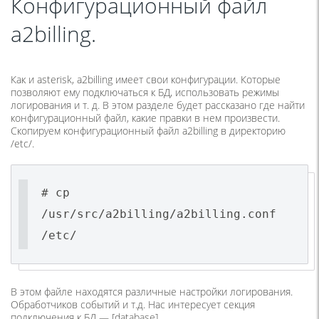
Конфигурационный файл
a2billing.
Как и asterisk, a2billing имеет свои конфигурации. Которые
позволяют ему подключаться к БД, использовать режимы
логирования и т. д. В этом разделе будет рассказано где найти
конфигурационный файл, какие правки в нем произвести.
Скопируем конфигурационный файл a2billing в директорию
/etc/.
# cp
/usr/src/a2billing/a2billing.conf
/etc/
В этом файле находятся различные настройки логирования.
Обработчиков событий и т.д. Нас интересует секция
подключения к БД — [database].