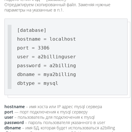
Отредактируем скопированный файл. Заменяя нужные
параметры на указанные в п.1.
[database]
hostname = localhost
port = 3306
user = a2billinguser
password = a2billing
dbname = mya2billing
dbtype = mysql
hostname
– имя хоста или IP адрес mysql сервера
port
— порт подключения к mysql серверу
user
– пользователь для подключения к mysql
password
– пароль пользователя указанного в user
dbname
– имя БД, которая будет использоваться a2billing