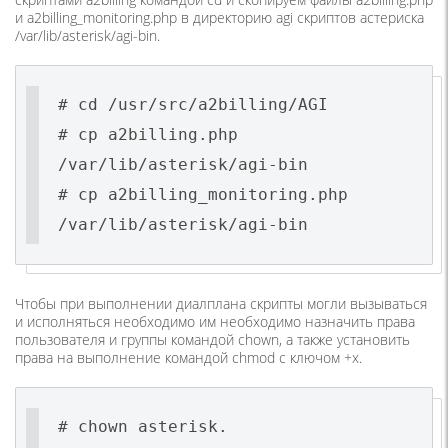
и a2billing_monitoring.php в директорию agi скриптов астериска
/var/lib/asterisk/agi-bin.
# cd /usr/src/a2billing/AGI
# cp a2billing.php
/var/lib/asterisk/agi-bin
# cp a2billing_monitoring.php
/var/lib/asterisk/agi-bin
Чтобы при выполнении диалплана скрипты могли вызываться
и исполняться необходимо им необходимо назначить права
пользователя и группы командой chown, а также установить
права на выполнение командой chmod c ключом +x.
# chown asterisk.