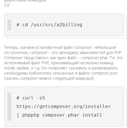
Cd
# cd /usr/src/a2billing
Теперь, скачаем установочный файл composer. Небольшое
отступление, composer – это менеджер зависимостей для PHP.
Composer представлен, как один файл – composer.phar. Т.е. это
исполняемый файл PHP, принимающий несколько команд
install, update, и т.д. Он позволяет скачивать и рапаковывать
необходимы библиотеки, описанные в файле composer.json.
Скачать composer можно следующей командой.
# curl -sS
https://getcomposer.org/installer
| phpphp composer.phar install