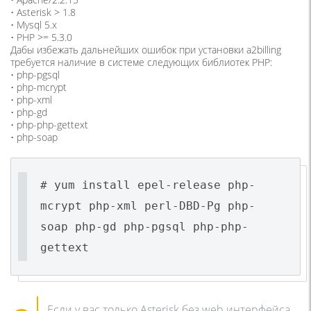
• Asterisk > 1.8
• Mysql 5.x
• PHP >= 5.3.0
Дабы избежать дальнейших ошибок при установки a2billing
требуется наличие в системе следующих библиотек PHP:
• php-pgsql
• php-mcrypt
• php-xml
• php-gd
• php-php-gettext
• php-soap
# yum install epel-release php-
mcrypt php-xml perl-DBD-Pg php-
soap php-gd php-pgsql php-php-
gettext
Если у вас только Asterisk без web интерфейса,