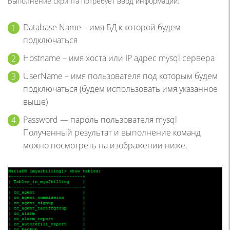
Выполнение скрипта потребует ввод информации:
Database Name – имя БД к которой будем
подключаться
Hostname – имя хоста или IP адрес mysql сервера
UserName – имя пользователя под которым будем
подключаться (будем использовать имя указанное
выше)
Password — пароль пользователя mysql
Полученный результат и выполнение команд
можно посмотреть на изображении ниже.