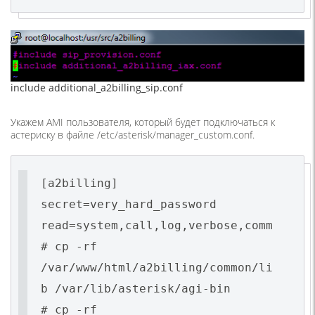
include additional_a2billing_sip.conf
Укажем AMI пользователя, который будет подключаться к
астериску в файле /etc/asterisk/manager_custom.conf.
[a2billing]
secret=very_hard_password
read=system,call,log,verbose,comm
# cp -rf
/var/www/html/a2billing/common/li
b /var/lib/asterisk/agi-bin
# cp -rf