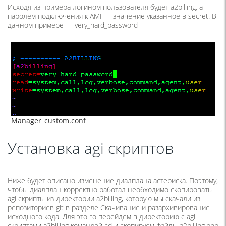
Исходя из примера логином пользователя будет a2billing, а
паролем подключения к AMI — значение указанное в secret. В
данном примере — very_hard_password
Manager_custom.conf
Установка agi скриптов
Ниже будет описано изменение диалплана астериска. Поэтому,
чтобы диалплан корректно работал необходимо скопировать
agi скрипты из директории a2billing, которую мы скачали из
репозиториев git в разделе Скачивание и разархивирование
исходного кода. Для это го перейдем в директорию с agi
скриптами a2billing командой cd и скопируем файлы a2billing.php