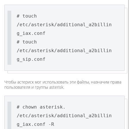
# touch
/etc/asterisk/additional_a2billin
g_iax.conf
# touch
/etc/asterisk/additional_a2billin
g_sip.conf
Чтобы астериск мог использовать эти файлы, назначим права
пользователя и группы asterisk.
# chown asterisk.
/etc/asterisk/additional_a2billin
g_iax.conf -R