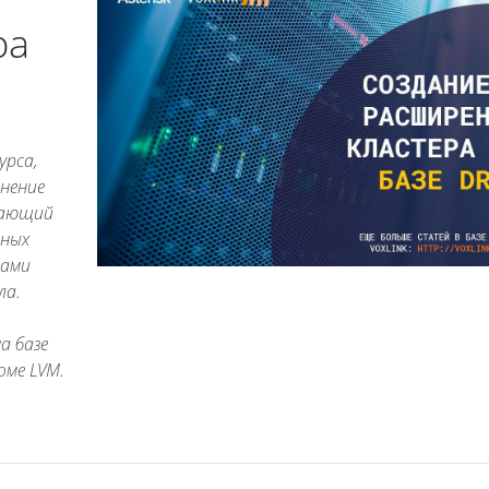
ра
урса,
енение
ивающий
нных
лами
ла.
а базе
оме LVM.