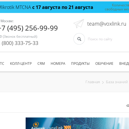
Количест
Mikrotik MTCNA
с 17 августа по 21 августа
свободных ме
 Москве:
team@voxlink.ru
+7 (495) 256-99-99
Ф (Звонок бесплатный):
 (800) 333-75-33
АТС
КОЛЛ-ЦЕНТР
CRM
НОМЕРА
ПРОДУКТЫ
ОБУЧЕНИЕ
ВНЕД
Главная
База знаний