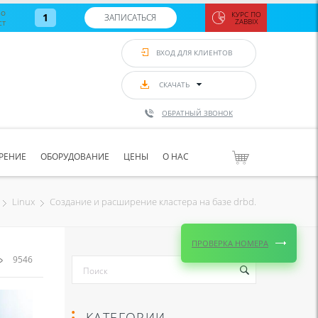
во
КУРС ПО
1
ЗАПИСАТЬСЯ
ст
ZABBIX
Zabbix:
монитор
ВХОД ДЛЯ КЛИЕНТОВ
Asterisk и
VoIP
с 7
сентябр
СКАЧАТЬ
по 11
сентябр
ОБРАТНЫЙ ЗВОНОК
Количество
свободных
мест
8
РЕНИЕ
ОБОРУДОВАНИЕ
ЦЕНЫ
О НАС
ЗАПИСАТЬС
Создание и расширение кластера на базе drbd.
Linux
ПРОВЕРКА НОМЕРА
9546
КАТЕГОРИИ