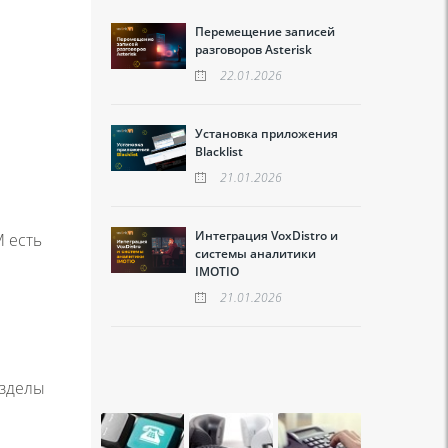
Перемещение записей
разговоров Asterisk
22.01.2026
Установка приложения
Blacklist
21.01.2026
Интеграция VoxDistro и
M есть
системы аналитики
IMOTIO
21.01.2026
азделы