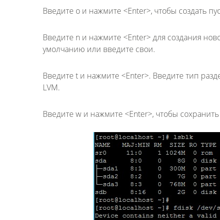
Введите o и нажмите <Enter>, чтобы создать пу
Введите n и нажмите <Enter> для создания нов
умолчанию или введите свои.
Введите t и нажмите <Enter>. Введите тип разд
LVM.
Введите w и нажмите <Enter>, чтобы сохранить