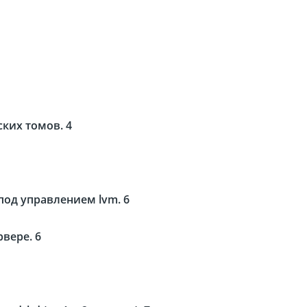
Fanvil X3
2 990 р
ких томов. 4
под управлением lvm. 6
рвере. 6