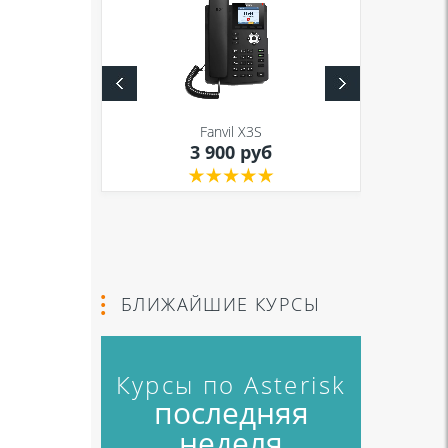
S
Fanvil X3S
уб
3 900 руб
БЛИЖАЙШИЕ КУРСЫ
Курсы по Asterisk
последняя
неделя