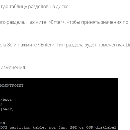
стую таблицу разделов на диске.
ого раздела. Нажмите <Enter>, чтобы принять значения по
ела 8e и нажмите <Enter>. Тип раздела будет помечен как Li
 изменения.