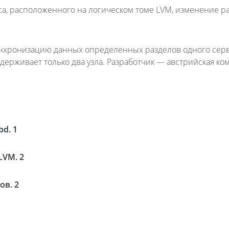
рса, расположенного на логическом томе LVM, изменение р
нхронизацию данных определенных разделов одного серв
ерживает только два узла. Разработчик — австрийская ко
d. 1
LVM. 2
ов. 2