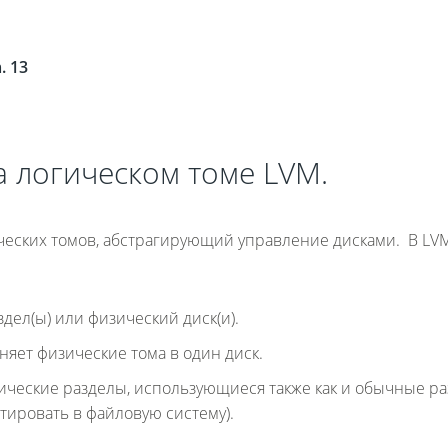
. 13
а логическом томе LVM.
ических томов, абстрагирующий управление дисками. В LV
аздел(ы) или физический диск(и).
няет физические тома в один диск.
огические разделы, использующиеся также как и обычные р
тировать в файловую систему).